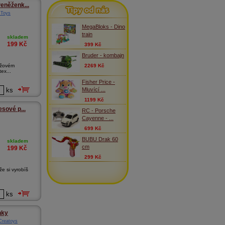
Tipy od nás
eněženk...
Toys
MegaBloks - Dino
train
skladem
199
Kč
399 Kč
Bruder - kombajn
ůžovém
2269 Kč
ex...
Fisher Price -
Mluvící ...
ks
1199 Kč
sové p...
RC - Porsche
Cayenne - ...
699 Kč
BUBU Drak 60
skladem
cm
199
Kč
299 Kč
že si vyrobíš
ks
nky
reatoys