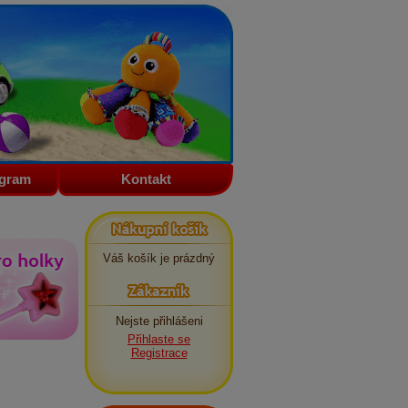
ogram
Kontakt
Nákupní košík
Váš košík je prázdný
Zákazník
Nejste přihlášeni
Přihlaste se
Registrace