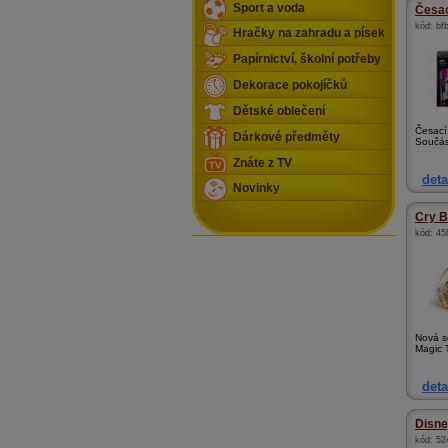
Sport a voda
Česací
kód:
bf
Hračky na zahradu a písek
Papírnictví, školní potřeby
Dekorace pokojíčků
Dětské oblečení
Česací 
Dárkové předměty
Součást
Znáte z TV
deta
Novinky
Cry B
kód:
45
Nová s
Magic T
deta
Disney
kód:
52