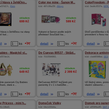
 hlava s žehličko...
Color me mine - Šanon M...
ColorFreedom - P
be57d17c
,
Klein
kód:
487c89a35f
,
Alltoys
kód:
0ed4c6537e
,
MPK 
skladem
skladem
699
Kč
599
Kč
hlava s žehličkou na vlasy
Vybarvi si šanon podle svých
Dívčí peněženka v r
í bal...
představ! Součástí ba...
provedení s fixou na t
il
ks
detail
ks
detail
abies - Magické sl...
De Cuevas 80537 - Sklád...
Dekorace antistre
b057de14
,
kód:
7010594993
,
kód:
cbdd6598bd
,
SES
skladem
skladem
649
Kč
2 399
Kč
érie panenek Cry Babies
DeCuevas 80537 kočárek pro
Už žádný stres, proto
ears, zlatá e...
panenky 3 v 1 s batůžke...
vlastní zábavno...
il
ks
detail
ks
detail
 Pricess - mini h...
Domeček Violky
Domek pro pane
41c19bd3
,
kód:
04e1430d4a
,
kód:
e859f6edf0
,
SMT C