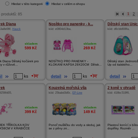
Hledat v této kategorii
Hledat v celém e-shopu
 produktů: 85
1
2
ek Diana
Nosítko pro panenky - k...
Dětský stan Unico
a3a8e06f
,
Hauck
kód:
e0804d13ba
,
kód:
d6cbb808fa
,
skladem
skladem
599
Kč
269
Kč
k Diana Dětský kočárek pro
NOSÍTKO PRO PANENKY -
Dětský stan Jednoro
y v růžové...
KLOKANÍ KAPSA 29X20CM Dětsk...
Up od italského...
il
ks
detail
ks
detail
rek
Kouzelná mořská víla
2 koně v ohradě
9256fd05
,
kód:
25babd3d0c
,
EP-Line
kód:
418bc519f6
,
skladem
skladem
399
Kč
149
Kč
EK TŘÍKOLKA KOV
Ponoř mušličku do vody a sleduj, jak
Plastoví konící s bíl
X58CM V KRABIČCE
se z pěny zrr...
doplňky. Rozměr ...