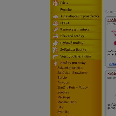
Párty
Fortnite
Celkem
Auta+dopravní prostředky
Kočár
LEGO
kód:
8f
Panenky a miminka
Dřevěné hračky
Plyšové hračky
Zvířátka a figurky
Kočáre
panenk
Vojáci, policie, indiáni
Hračky pro holky
deta
Sylvanian families
Jahůdka - Strawberry
Kočá
Barbie
kód:
b8
Pinypon
ZhuZhu Pets + Puppy
Zoobles
Mix Pups
Monster High
KOČÁR
Filly
34X54
Zvonilka