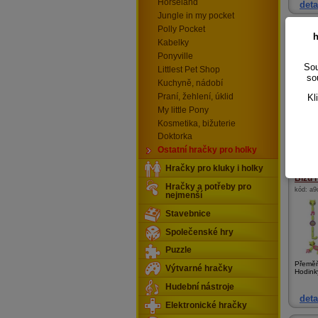
Horseland
deta
Jungle in my pocket
Polly Pocket
Amazi
h
Kabelky
kód:
a5
Ponyville
Sou
Littlest Pet Shop
so
Kuchyně, nádobí
Praní, žehlení, úklid
Kl
My little Pony
Zvířátk
Kosmetika, bižuterie
Doktorka
Ostatní hračky pro holky
deta
Hračky pro kluky i holky
Bizu 
Hračky a potřeby pro
kód:
a9
nejmenší
Stavebnice
Společenské hry
Puzzle
Přeměň
Výtvarné hračky
Hodinky
Hudební nástroje
deta
Elektronické hračky