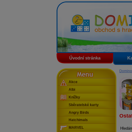
Domino - obchod s hračkam
Úvodní stránka
Ka
Menu
Domino
Akce
Albi
Knížky
Sběratelské karty
Angry Birds
Osta
Hatchimals
MARVEL
Hledán