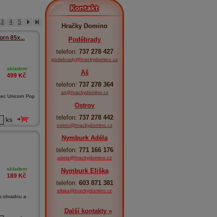
Kontakt
3
4
5
Hračky Domino
rn 85x...
Poděbrady
telefon:
737 278 427
podebrady@hrackydomino.cz
skladem
Aš
499
Kč
telefon:
737 278 364
as@hrackydomino.cz
žec Unicorn Pop
Ostrov
telefon:
737 278 442
ks
ostrov@hrackydomino.cz
Nymburk Adéla
telefon:
771 166 176
adela@hrackydomino.cz
skladem
Nymburk Eliška
189
Kč
telefon:
603 871 381
eliska@hrackydomino.cz
ou ohradou a
Další kontakty »