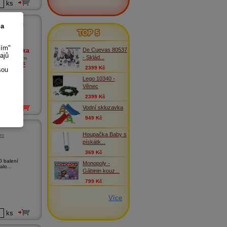
ks
ables ...
 a
TOP 5
sím"
De Cuevas 80537
Novinka
ajů
- Sklád...
skladem
279
Kč
2399 Kč
sou
Lego 10340 -
 kolekce
Věnec
.
2399 Kč
Vodní skluzavka
ks
949 Kč
Houpačka Baby s
ro
pískátk...
369 Kč
 balení
Monopoly -
lo...
Gábinin kouz...
799 Kč
Více
ks