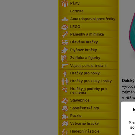
Párty
Fortnite
Auta+dopravní prostředky
LEGO
Panenky a miminka
Dřevěné hračky
Plyšové hračky
Zvířátka a figurky
Vojáci, policie, indiáni
Hračky pro holky
Dětský
Hračky pro kluky i holky
výrobc
Hračky a potřeby pro
zejmén
nejmenší
v
růžo
Stavebnice
krásné
Společenské hry
pohled.
h
obráze
Puzzle
Unique.
Sou
Výtvarné hračky
velmi s
so
Hudební nástroje
stanu j