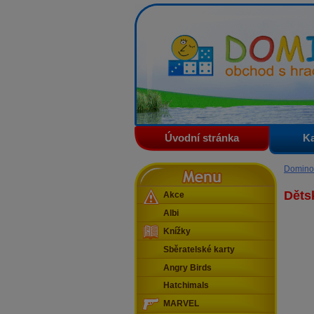
Domino - obchod s hračkam
Úvodní stránka
Ka
Menu
Domino
Děts
Akce
Albi
Knížky
Sběratelské karty
Angry Birds
Hatchimals
MARVEL