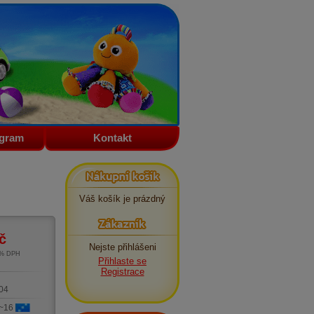
ogram
Kontakt
Nákupní košík
Váš košík je prázdný
Zákazník
č
Nejste přihlášeni
1% DPH
Přihlaste se
m
Registrace
04
 ~16