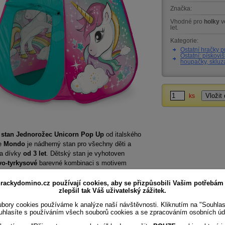
Značka:
Vhodné pro
holky
v
let.
Kategorie:
Ostatní hračky p
Ostatní: pískoviš
houpačky, skluz
ks
 stan Jednorožec Unicorn Pop Up
od italského
e
Mondo
je nádherný stan pro všechny děti a
a dívky
od 3 let
. Dětský stan je vyhotoven
vo-tyrkysové
barevné kombinaci s motivem
ho
Jednorožce
, který se zalíbí dívkám na první
 Na stěnách moderního stanu pro děti se nachází
rackydomino.cz používají cookies, aby se přizpůsobili Vašim potřebám
zlepšil tak Váš uživatelský zážitek.
k jednorožce, lemovaný hvězdičkami a nápisem Be
 Stan pro děti je vyroben z kvalitních materiálů,
bory cookies používáme k analýze naší návštěvnosti. Kliknutím na "Souhla
nadno se rozkládá a skládá. Součástí dětského
uhlasíte s používáním všech souborů cookies a se zpracováním osobních úd
e i
kulatá přenosná taška
s držadlem, do které se