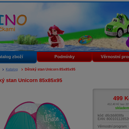
i
talog zboží
Podmínky
Věrnostní pr
Katalog
Dětský stan Unicorn 85x85x95
ký stan Unicorn 85x85x95
499
K
412,40 Kč bez 2
sklade
kód:
d6cbb808fa
EAN:
80010112852
Věrnostní program: