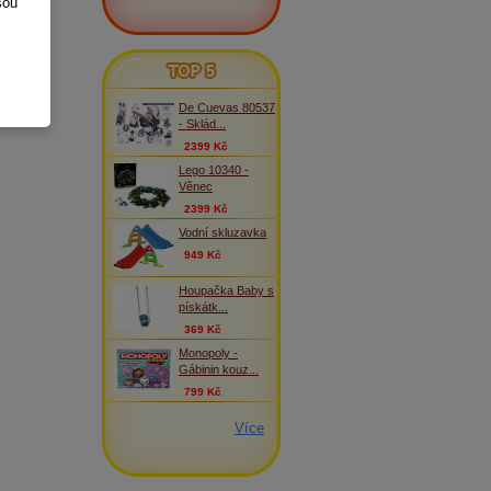
sou
TOP 5
De Cuevas 80537
- Sklád...
2399 Kč
Lego 10340 -
Věnec
2399 Kč
Vodní skluzavka
949 Kč
Houpačka Baby s
pískátk...
369 Kč
Monopoly -
Gábinin kouz...
799 Kč
Více