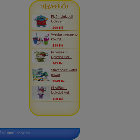
Tipy od nás
Plyš - Uglydoll
Uglyver...
269 Kč
Výroba mléčného
koktejl...
299 Kč
Přívěšek -
Uglydoll Hel...
169 Kč
Stavebnice water
power
1349 Kč
Přívěšek -
Uglydoll Hel...
169 Kč
 souborů cookies