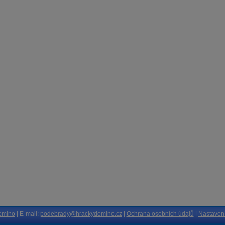
omino
| E-mail:
podebrady@hrackydomino.cz
|
Ochrana osobních údajů
|
Nastavení