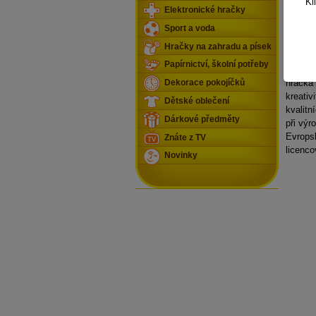
Kl
stan po
Elektronické hračky
Rozměr
Sport a voda
cm
, p
Hračky na zahradu a písek
umístit
Papírnictví, školní potřeby
výletec
hračka 
Dekorace pokojíčků
kreativ
Dětské oblečení
kvalit
Dárkové předměty
při výr
Evrops
Znáte z TV
licenco
Novinky