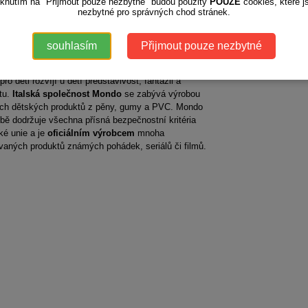
iknutím na "Přijmout pouze nezbytné" budou použity
POUZE
cookies, které j
hodlně sbalí.
nezbytné pro správných chod stránek.
y tohoto skvělého dětského stanu jsou
85*85*95
řičemž jeho celková výška je 95 cm. Stan se dá
souhlasím
Přijmout pouze nezbytné
 na zahradu, na dvůr, rovněž jej děti využijí na
h a dovolené, ale i ve své dětském pokojíčku. Tato
pro děti rozvíjí u dětí představivost, fantazii a
itu.
Italská společnost Mondo
se zabývá výrobou
ních dětských produktů z pěny, gumy a PVC. Mondo
obě dodržuje všechna přísná bezpečnostní kritéria
ké unie a je
oficiálním výrobcem
mnoha
vaných produktů známých pohádek, seriálů či filmů.