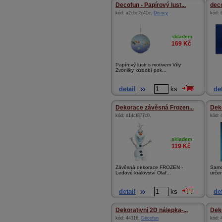
Decofun - Papírový lust...
deco
kód:
a2cbc2c41e
,
Disney
kód:
skladem
169
Kč
Papírový lustr s motivem Víly
Zvonilky, ozdobí pok...
detail
ks
det
Dekorace závěsná Frozen...
Deko
kód:
d14cf877c0
,
kód:
skladem
119
Kč
Závěsná dekorace FROZEN -
Samo
Ledové království Olaf...
určen
detail
ks
det
Dekorativní 2D nálepka-...
Deko
kód:
44316
,
Decofun
kód: