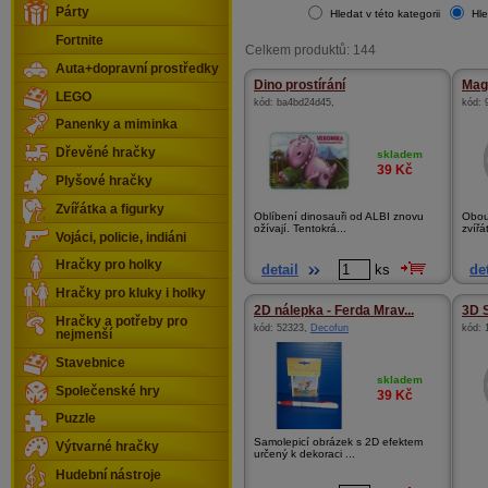
Párty
Hledat v této kategorii
Hle
Fortnite
Celkem produktů: 144
Auta+dopravní prostředky
Dino prostírání
Magn
LEGO
kód:
ba4bd24d45
,
kód:
Panenky a miminka
Dřevěné hračky
skladem
39
Kč
Plyšové hračky
Zvířátka a figurky
Oblíbení dinosauři od ALBI znovu
Obou
ožívají. Tentokrá...
zvířát
Vojáci, policie, indiáni
Hračky pro holky
detail
ks
det
Hračky pro kluky i holky
2D nálepka - Ferda Mrav...
3D S
Hračky a potřeby pro
kód:
52323
,
Decofun
kód:
nejmenší
Stavebnice
skladem
Společenské hry
39
Kč
Puzzle
Samolepicí obrázek s 2D efektem
Výtvarné hračky
určený k dekoraci ...
Hudební nástroje