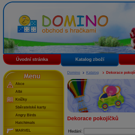
Domino - obchod s hračkami
Úvodní stránka
Katalog zboží
Menu
Domino
Katalog
Dekorace pokojí
Akce
Albi
Knížky
Sběratelské karty
Angry Birds
Dekorace pokojíčků
Hatchimals
MARVEL
Hledání: