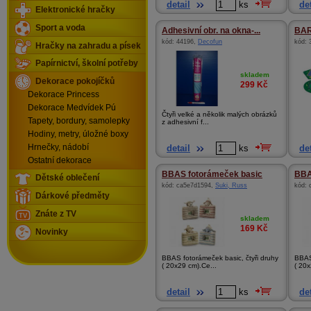
detail
ks
det
Elektronické hračky
Sport a voda
Adhesivní obr. na okna-...
BAR
kód:
44196
,
Decofun
kód:
Hračky na zahradu a písek
Papírnictví, školní potřeby
skladem
Dekorace pokojíčků
299
Kč
Dekorace Princess
Dekorace Medvídek Pú
Čtyři velké a několik malých obrázků
Tapety, bordury, samolepky
z adhesivní f...
Hodiny, metry, úložné boxy
Hrnečky, nádobí
detail
ks
det
Ostatní dekorace
BBAS fotorámeček basic
BBA
Dětské oblečení
kód:
ca5e7d1594
,
Suki, Russ
kód:
Dárkové předměty
Znáte z TV
skladem
169
Kč
Novinky
BBAS fotorámeček basic, čtyři druhy
BBAS 
( 20x29 cm).Ce...
( 20x
detail
ks
det