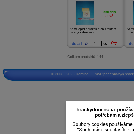
skladem
39
Kč
Samolepicí obrázek s 2D efektem
Samo
určený k dekoraci ...
určen
detail
ks
det
Celkem produktů: 144
© 2008 - 2026
Domino
| E-mail:
podebrady@hrack
hrackydomino.cz používaj
potřebám a zlepši
Soubory cookies používáme k
"Souhlasím" souhlasíte s 