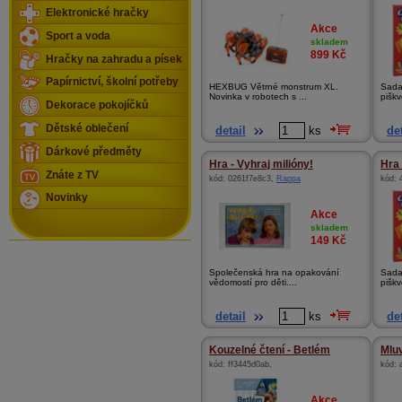
Elektronické hračky
Akce
Sport a voda
skladem
899
Kč
Hračky na zahradu a písek
Papírnictví, školní potřeby
HEXBUG Větrné monstrum XL.
Sada 
Novinka v robotech s ...
piškv
Dekorace pokojíčků
Dětské oblečení
detail
ks
det
Dárkové předměty
Hra - Vyhraj milióny!
Hra 
Znáte z TV
kód:
0261f7e8c3
,
Rappa
kód:
Novinky
Akce
skladem
149
Kč
Společenská hra na opakování
Sada 
vědomostí pro děti....
piškv
detail
ks
det
Kouzelné čtení - Betlém
Mluv
kód:
ff3445d0ab
,
kód:
Akce