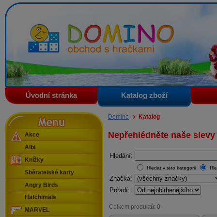
Domino - obchod s hračkami
Úvodní stránka
Katalog zboží
Menu
Domino
Katalog
Nepřehlédněte naše slevy
Akce
Albi
Hledání:
Knížky
Hledat v této kategorii
Hle
Sběratelské karty
Značka:
Angry Birds
Pořadí:
Hatchimals
Celkem produktů: 0
MARVEL