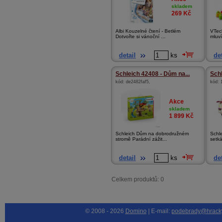
skladem
269
Kč
Albi Kouzelné čtení - Betlém
VTec
Dotvořte si vánoční ...
mluví
detail
ks
det
Schleich 42408 - Dům na...
Schl
kód:
de2482faf5
,
kód:
Akce
skladem
1 899
Kč
Schleich Dům na dobrodružném
Schl
stromě Parádní zážit...
setká
detail
ks
det
Celkem produktů: 0
© 2008 - 2026
Domino
| E-mail:
podebrady@hrack