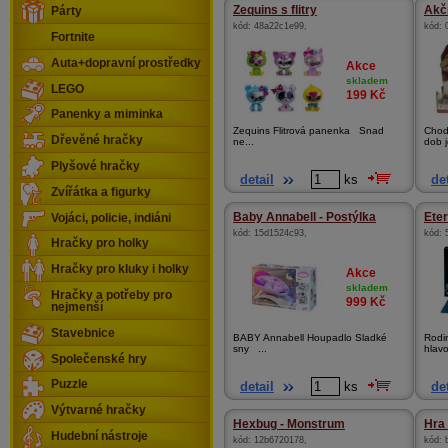
Zequins s flitry
Akč
Párty
kód:
48a22c1e99
,
kód:
Fortnite
Auta+dopravní prostředky
Akce
skladem
LEGO
199
Kč
Panenky a miminka
Zequins Flitrová panenka Snad
Chod
Dřevěné hračky
ne...
dob j
Plyšové hračky
detail
ks
det
Zvířátka a figurky
Baby Annabell - Postýlka
Eter
Vojáci, policie, indiáni
kód:
15d1524c93
,
kód:
Hračky pro holky
Hračky pro kluky i holky
Akce
skladem
Hračky a potřeby pro
999
Kč
nejmenší
Stavebnice
BABY Annabell Houpadlo Sladké
Rodi
sny ...
hlav
Společenské hry
Puzzle
detail
ks
det
Výtvarné hračky
Hexbug - Monstrum
Hra 
Hudební nástroje
kód:
12b6720178
,
kód: