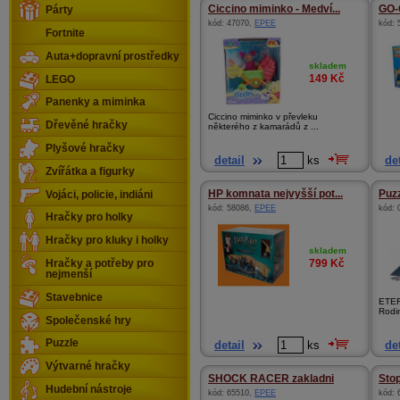
Ciccino miminko - Medví...
GO-
Párty
kód:
47070
,
EPEE
kód:
Fortnite
Auta+dopravní prostředky
skladem
149
Kč
LEGO
Panenky a miminka
Ciccino miminko v převleku
Dřevěné hračky
některého z kamarádů z ...
Plyšové hračky
detail
ks
det
Zvířátka a figurky
HP komnata nejvyšší pot...
Puzz
Vojáci, policie, indiáni
kód:
58086
,
EPEE
kód:
Hračky pro holky
Hračky pro kluky i holky
skladem
799
Kč
Hračky a potřeby pro
nejmenší
Stavebnice
ETERN
Rodin
Společenské hry
Puzzle
detail
ks
det
Výtvarné hračky
SHOCK RACER zakladni
Sto
Hudební nástroje
kód:
65510
,
EPEE
kód: