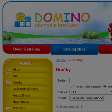
Domino - obchod s hračkami
Úvodní stránka
Katalog zboží
Menu
Domino
Katalog
Hračky
Akce
Albi
Hledání:
Knížky
Hledat v této kategorii
Hle
Sběratelské karty
Značka:
Angry Birds
Pořadí:
Hatchimals
Celkem produktů: 8
MARVEL