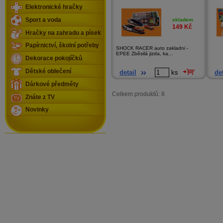
Elektronické hračky
Sport a voda
skladem
149
Kč
Hračky na zahradu a písek
Papírnictví, školní potřeby
SHOCK RACER auto zakladni -
EPEE Zběsilá jizda, ka...
Dekorace pokojíčků
Dětské oblečení
detail
ks
det
Dárkové předměty
Celkem produktů: 8
Znáte z TV
Novinky