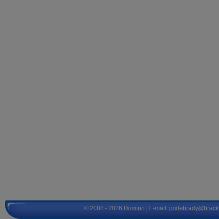
© 2008 - 2026
Domino
| E-mail:
podebrady@hrack