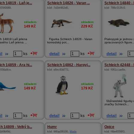
ch 14819 - Laň je...
Schleich 14826 - Varan ...
Schleich 14840 -
655f0089
,
kód:
7d2bf462d0
,
kód:
786c013fc0
,
skladem
skladem
149
Kč
229
Kč
ch 14819 Laň jelena
Figurka Schleich 14826 - Varan
Ptakopysk je jednou 
asého Laň jelena ...
komodský pot...
zpracovaných figure..
il
ks
detail
ks
detail
ch 14859 - Ara hi...
Schleich 14862 - Harpyj...
Schleich 42448 - 
2056a9ce
,
kód:
e8ec63d771
,
kód:
f061ccae8e
,
skladem
skladem
149
Kč
179
Kč
Sběratelské figurky
značky Schleich...
il
ks
detail
ks
detail
h 14809 - Velký b...
Humr
Opice
1bf9bf9d
,
kód:
94faa58100
,
Made
kód:
f4be6559f3
,