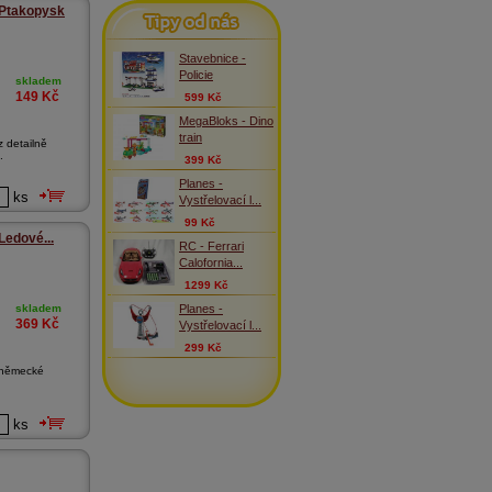
Tipy od nás
 Ptakopysk
Stavebnice -
Policie
skladem
149
Kč
599 Kč
MegaBloks - Dino
train
z detailně
.
399 Kč
Planes -
ks
Vystřelovací l...
99 Kč
Ledové...
RC - Ferrari
Calofornia...
1299 Kč
Planes -
skladem
369
Kč
Vystřelovací l...
299 Kč
 německé
ks