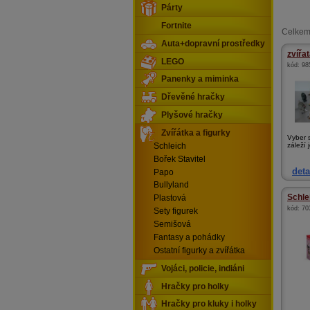
Párty
Fortnite
Celkem
Auta+dopravní prostředky
zvířa
LEGO
kód:
98
Panenky a miminka
Dřevěné hračky
Plyšové hračky
Zvířátka a figurky
Vyber s
záleží 
Schleich
Bořek Stavitel
deta
Papo
Bullyland
Schlei
Plastová
kód:
70
Sety figurek
Semišová
Fantasy a pohádky
Ostatní figurky a zvířátka
Vojáci, policie, indiáni
Hračky pro holky
Hračky pro kluky i holky