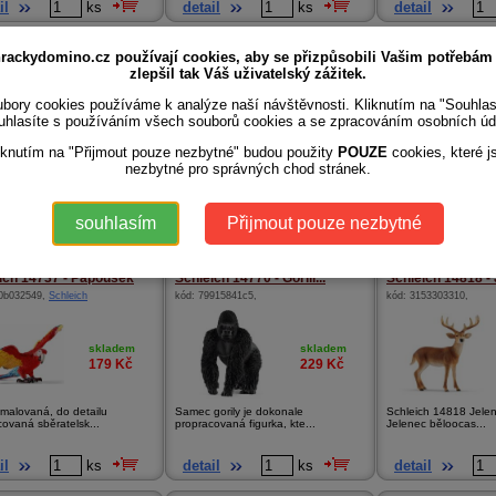
il
ks
detail
ks
detail
ich 13773 - Kobyla...
Schleich 13861 - Appalo...
Schleich 13922 - 
rackydomino.cz používají cookies, aby se přizpůsobili Vašim potřebám
20182cbb
,
kód:
a465e385d2
,
kód:
7697ca64b6
,
zlepšil tak Váš uživatelský zážitek.
bory cookies používáme k analýze naší návštěvnosti. Kliknutím na "Souhla
uhlasíte s používáním všech souborů cookies a se zpracováním osobních úd
skladem
skladem
229
Kč
229
Kč
iknutím na "Přijmout pouze nezbytné" budou použity
POUZE
cookies, které j
nezbytné pro správných chod stránek.
roduktu Zvířátko - kobyla
Schleich appalooská kobyla
Figurka Schleich 1392
ká Kobyla...
kobyla andaluské...
souhlasím
Přijmout pouze nezbytné
il
ks
detail
ks
detail
ich 14737 - Papoušek
Schleich 14770 - Gorilí...
Schleich 14818 - J
0b032549
,
Schleich
kód:
79915841c5
,
kód:
3153303310
,
skladem
skladem
179
Kč
229
Kč
malovaná, do detailu
Samec gorily je dokonale
Schleich 14818 Jele
covaná sběratelsk...
propracovaná figurka, kte...
Jelenec běloocas...
il
ks
detail
ks
detail