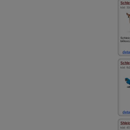
Schlei
kód:
31
Schlei
bělooc
deta
Schlei
kód:
fb
deta
Shleic
kód:
43