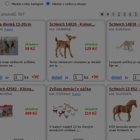
Hledat v této kategorii
Hledat v celém e-shopu
 produktů: 507
1
2
3
4
5
ta divoká 13-20cm
Schleich 14820 - Kolouc...
Schleich 14838 - 
56
,
Rappa
kód:
31b5665fdb
,
kód:
8cbfb32ea2
,
skladem
skladem
59
Kč
129
Kč
i tvoje oblíbené zvířátko,
Tento miniaturní charakter je ideální
Leopard sněžný je ve
jenom na ...
pro ty, ...
žije ve...
il
ks
detail
ks
detail
ch 42582 - Klisna...
Zvířata domácí v sáčku
Schleich 13 852 - 
3b7405e8
,
kód:
f73253f0e3
,
Rappa
kód:
7bc9702974
,
skladem
skladem
499
Kč
119
Kč
V balení najdeš 12 ks různých
Kůň fanoušci pozor: 
domácích zvířátek, j...
znak Schleich H...