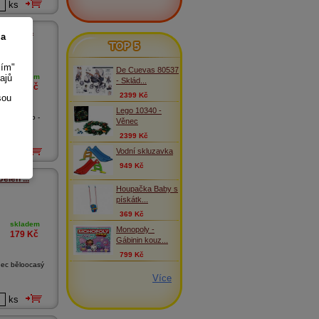
ks
Kobyla...
 a
TOP 5
sím"
De Cuevas 80537
ajů
skladem
- Sklád...
229
Kč
2399 Kč
sou
Lego 10340 -
2 Zvířátko -
Věnec
2399 Kč
Vodní skluzavka
ks
949 Kč
elen ...
Houpačka Baby s
pískátk...
369 Kč
skladem
Monopoly -
179
Kč
Gábinin kouz...
799 Kč
nec běloocasý
Více
ks