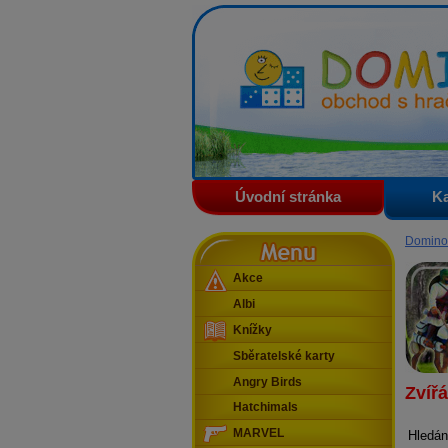
Domino - obchod s hračkam
Úvodní stránka
Ka
Menu
Domino
Akce
Albi
Knížky
Sběratelské karty
Angry Birds
Zvířá
Hatchimals
MARVEL
Hledán