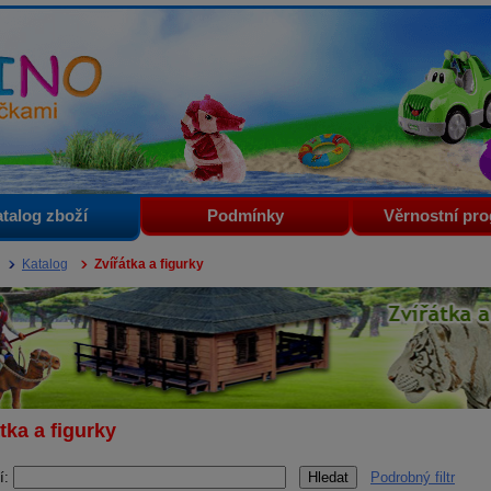
i
talog zboží
Podmínky
Věrnostní pr
Katalog
Zvířátka a figurky
tka a figurky
í:
Podrobný filtr