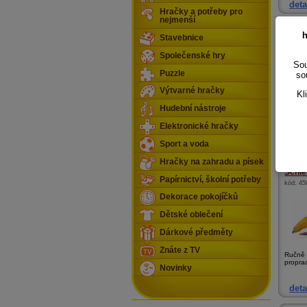
deta
Hračky a potřeby pro
nejmenší
Schle
h
Stavebnice
kód:
f1
Společenské hry
Sou
Puzzle
so
Výtvarné hračky
Kl
Hudební nástroje
Popis p
Tinkers
Elektronické hračky
Sport a voda
deta
Hračky na zahradu a písek
Schle
Papírnictví, školní potřeby
kód:
45
Dekorace pokojíčků
Dětské oblečení
Dárkové předměty
Znáte z TV
Ručně 
propra
Novinky
deta