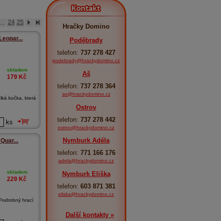
Kontakt
...
24
25
Hračky Domino
Leopar...
Poděbrady
telefon:
737 278 427
podebrady@hrackydomino.cz
skladem
Aš
179
Kč
telefon:
737 278 364
as@hrackydomino.cz
lká kočka, která
Ostrov
telefon:
737 278 442
ks
ostrov@hrackydomino.cz
Nymburk Adéla
Quar...
telefon:
771 166 176
adela@hrackydomino.cz
skladem
Nymburk Eliška
229
Kč
telefon:
603 871 381
eliska@hrackydomino.cz
Podrobný hrací
Další kontakty »