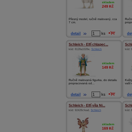
skladem
249
Kč
Přesný model, ručně malovaný, cca
Ručn
7 cm.
propr
detail
ks
det
Schleich - Elfí chlapec...
Schl
kód:
6128a1026e
,
Schleich
kód:
skladem
149
Kč
Ručně malovaná figurka, do detailu
Květy
propracovaná od...
vaší e
detail
ks
det
Schleich - Elfí víla Ni...
Schl
kód:
92426cfead
,
Schleich
kód:
skladem
169
Kč