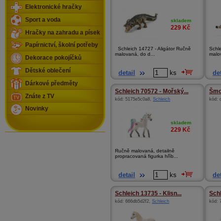
Elektronické hračky
Sport a voda
skladem
229
Kč
Hračky na zahradu a písek
Papírnictví, školní potřeby
Schleich 14727 - Aligátor Ručně
Schl
malovaná, do d...
malov
Dekorace pokojíčků
Dětské oblečení
detail
ks
det
Dárkové předměty
Schleich 70572 - Mořský...
Šmo
Znáte z TV
kód:
5175e5c0a8
,
Schleich
kód:
Novinky
skladem
229
Kč
Ručně malovaná, detailně
propracovaná figurka hříb...
detail
ks
det
Schleich 13735 - Klisn...
Schl
kód:
666db5d2f2
,
Schleich
kód: