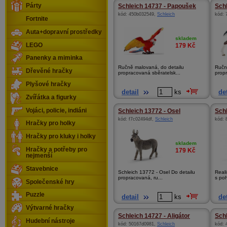
Párty
Schleich 14737 - Papoušek
Schl
kód:
450b032549
,
Schleich
kód:
Fortnite
Auta+dopravní prostředky
skladem
LEGO
179
Kč
Panenky a miminka
Ručně malovaná, do detailu
Ručn
Dřevěné hračky
propracovaná sběratelsk...
propr
Plyšové hračky
detail
ks
det
Zvířátka a figurky
Vojáci, policie, indiáni
Schleich 13772 - Osel
Schl
kód:
f7c02494df
,
Schleich
kód:
Hračky pro holky
Hračky pro kluky i holky
skladem
Hračky a potřeby pro
179
Kč
nejmenší
Stavebnice
Schleich 13772 - Osel Do detailu
Real
propracovaná, ru...
s poh
Společenské hry
Puzzle
detail
ks
det
Výtvarné hračky
Schleich 14727 - Aligátor
Schl
Hudební nástroje
kód:
50167d0981
,
Schleich
kód: