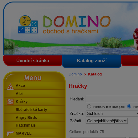
Domino - obchod s hračkami
Úvodní stránka
Katalog zboží
Menu
Domino
Katalog
Hračky
Akce
Albi
Hledání:
Knížky
Hledat v této kategorii
Hle
Sběratelské karty
Značka:
Angry Birds
Pořadí:
Hatchimals
Celkem produktů: 75
MARVEL