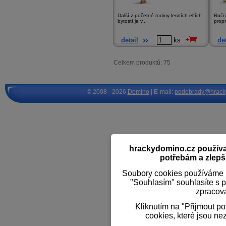
Další z početné rodiny lesních elfích
Ručn
bytostí je v...
prop
detail
ks
det
Celkem produktů: 75
© 2008 - 2026
Domino
| E-mail:
podebrady@hrack
hrackydomino.cz používaj
potřebám a zlepši
Soubory cookies používáme k
"Souhlasím" souhlasíte s 
zpracov
Kliknutím na "Přijmout p
cookies, které jsou ne