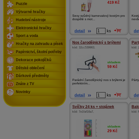
419
Kč
Puzzle
Výtvarné hračky
Sexy svůdný karnevalový kostým pro
Kost
dospělé s mot...
nevše
Hudební nástroje
Elektronické hračky
detail
ks
det
Sport a voda
Nos čarodějnický s brýlemi
Part
Hračky na zahradu a písek
kód:
32cc539963
,
kód:
Papírnictví, školní potřeby
Dekorace pokojíčků
skladem
59
Kč
Dětské oblečení
Dárkové předměty
Parádní čarodějnický nos s brýlemi je
Párty
perfektním...
Znáte z TV
Novinky
detail
ks
det
Svíčky 24 ks + stojánek
Balo
kód:
7e1faf16a7
,
kód:
skladem
29
Kč