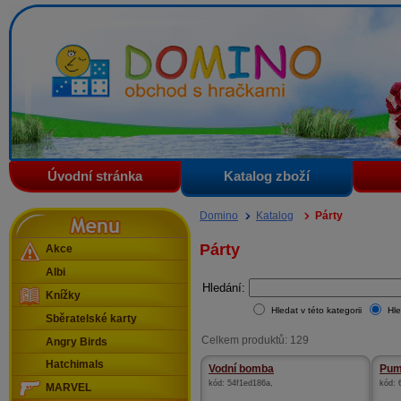
Domino - obchod s hračkami
Úvodní stránka
Katalog zboží
Menu
Domino
Katalog
Párty
Párty
Akce
Albi
Hledání:
Knížky
Hledat v této kategorii
Hle
Sběratelské karty
Celkem produktů: 129
Angry Birds
Hatchimals
Vodní bomba
Pum
kód:
54f1ed186a
,
kód:
MARVEL