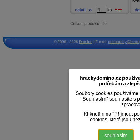
DOP
detail
ks
det
Celkem produktů: 129
© 2008 - 2026
Domino
| E-mail:
podebrady@hrack
hrackydomino.cz používaj
potřebám a zlepši
Soubory cookies používáme k
"Souhlasím" souhlasíte s 
zpracov
Kliknutím na "Přijmout p
cookies, které jsou ne
souhlasím