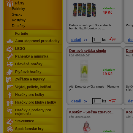
Párty
skladem
Balónky
49
Kč
Svíčky
Kostýmy
Balení obsahuje 37ks vodních
Pump
Doplňky
bomb. Naplň bomby do ...
Fortnite
detail
ks
det
Auta+dopravní prostředky
LEGO
Dortová svíčka single
Dor
kód:
d70bb2c0df
,
kód:
Panenky a miminka
Dřevěné hračky
skladem
Plyšové hračky
19
Kč
Zvířátka a figurky
Albi Dortová svíčka single - Písmeno
Svíčk
Vojáci, policie, indiáni
A
bílé,
Hračky pro holky
detail
ks
det
Hračky pro kluky i holky
Hračky a potřeby pro
Kostým - Slečna zdravot...
Kos
nejmenší
kód:
d80893a05c
,
kód:
Stavebnice
Společenské hry
skladem