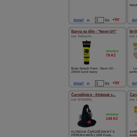
Nafuk
detail
ks
det
Barva na tělo - "Neon UV"
Brýl
kód:
7bffb5a70c
,
kód:
skladem
79
Kč
Body Splash Paint - Neon UV -
Lege
250ml ruzné barvy
perfe
detail
ks
det
Čarodějnice - Klobouk s...
Čaro
kód:
5079d3ff91
,
kód:
skladem
149
Kč
KLOBOUK ČARODĚJNICKÝ S
KARN
PÉREM A MAŠLÍ,3DR Posla...
brad