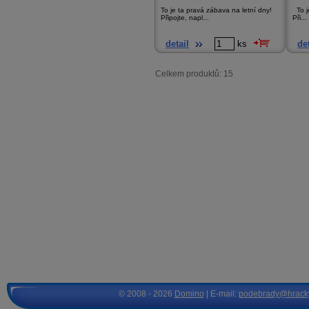
To je ta pravá zábava na letní dny!
To je
Připojte, napl...
Při...
detail
ks
det
Celkem produktů: 15
© 2008 - 2026
Domino
| E-mail:
podebrady@hrack