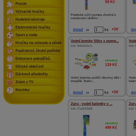
59
Kč
Puzzle
Výtvarné hračky
Praktická ruční pumpa vhodná k
nafukování většího ...
Hudební nástroje
Elektronické hračky
detail
ks
det
Sport a voda
Vodní bomby 50ks s pump...
Vod
Hračky na zahradu a písek
kód:
fb9e441bc0
,
kód:
Papírnictví, školní potřeby
Dekorace pokojíčků
skladem
129
Kč
Dětské oblečení
Dárkové předměty
Vodní balonky potěší všechny děti i
Vodn
dospělé. Balon...
balen
Znáte z TV
Novinky
detail
ks
det
Zuru - vodní balonky s ...
Zuru
kód:
27a4910b88
,
kód:
skladem
499
Kč