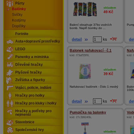
Párty
skladem
Balónky
49
Kč
Svíčky
Kostýmy
Balení obsahuje 37ks vodních
Pump
Doplňky
bomb. Naplň bomby do ...
Fortnite
detail
ks
det
Auta+dopravní prostředky
LEGO
Balonek nafukovací - č.1
Naf
kód:
f73af55ff9
,
kód:
Panenky a miminka
Dřevěné hračky
skladem
Plyšové hračky
39
Kč
Zvířátka a figurky
Nafukovací balónek - číslo 1 modrý
Balo
Vojáci, policie, indiáni
100ks
Hračky pro holky
detail
ks
det
Hračky pro kluky i holky
Hračky a potřeby pro
Pumpička na balonky
Vod
nejmenší
kód:
27c399240b
,
kód:
Stavebnice
Společenské hry
skladem