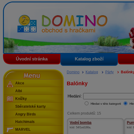
Domino - obchod s hračkami
Úvodní stránka
Katalog zboží
Menu
Domino
Katalog
Párty
Balónk
Balónky
Akce
Albi
Hledání:
Knížky
Hledat v této kategorii
Hle
Sběratelské karty
Celkem produktů: 15
Angry Birds
Hatchimals
Vodní bomba
Pum
kód:
54f1ed186a
,
kód:
MARVEL