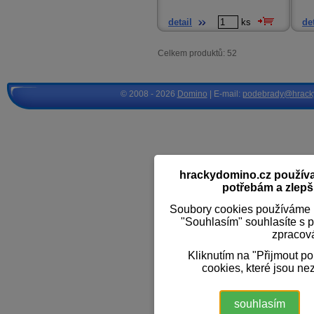
detail
ks
det
Celkem produktů: 52
© 2008 - 2026
Domino
| E-mail:
podebrady@hrack
hrackydomino.cz používaj
potřebám a zlepši
Soubory cookies používáme k
"Souhlasím" souhlasíte s 
zpracov
Kliknutím na "Přijmout p
cookies, které jsou ne
souhlasím