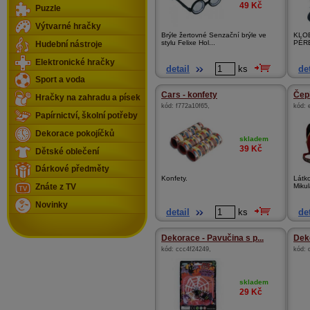
49
Kč
Puzzle
Výtvarné hračky
Brýle žertovné Senzační brýle ve
KLO
stylu Felixe Hol...
PÉRE
Hudební nástroje
Elektronické hračky
detail
ks
det
Sport a voda
Cars - konfety
Čep
Hračky na zahradu a písek
kód:
f772a10f65
,
kód:
Papírnictví, školní potřeby
Dekorace pokojíčků
skladem
39
Kč
Dětské oblečení
Dárkové předměty
Konfety.
Látk
Mikul
Znáte z TV
Novinky
detail
ks
det
Dekorace - Pavučina s p...
Dek
kód:
ccc4f24249
,
kód:
skladem
29
Kč