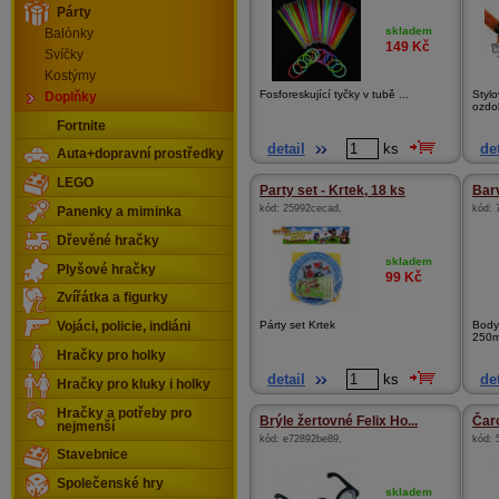
Párty
skladem
Balónky
149
Kč
Svíčky
Kostýmy
Fosforeskující tyčky v tubě ...
Stylo
Doplňky
ozdob
Fortnite
detail
ks
det
Auta+dopravní prostředky
LEGO
Party set - Krtek, 18 ks
Barv
kód:
25992cecad
,
kód:
Panenky a miminka
Dřevěné hračky
skladem
Plyšové hračky
99
Kč
Zvířátka a figurky
Párty set Krtek
Body
Vojáci, policie, indiáni
250m
Hračky pro holky
detail
ks
det
Hračky pro kluky i holky
Hračky a potřeby pro
Brýle žertovné Felix Ho...
Čaro
nejmenší
kód:
e72892be89
,
kód:
Stavebnice
Společenské hry
skladem