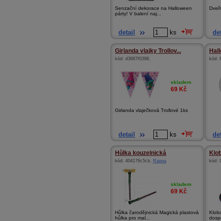
Senzační dekorace na Halloween
Dveř
párty! V balení naj...
detail
ks
det
Girlanda vlajky Trollov...
Hal
kód:
d3687f0398
,
kód:
skladem
69
Kč
Girlanda vlaječková Trollové 1ks
detail
ks
det
Hůlka kouzelnická
Klo
kód:
404176c5cb
,
Rappa
kód:
skladem
69
Kč
Hůlka čarodějnická Magická plastová
Klobo
hůlka pro mal...
dospě