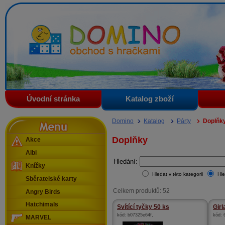
Domino - obchod s hračkami
Úvodní stránka
Katalog zboží
Menu
Domino
Katalog
Párty
Doplňk
Doplňky
Akce
Albi
Hledání:
Knížky
Hledat v této kategorii
Hle
Sběratelské karty
Celkem produktů: 52
Angry Birds
Hatchimals
Svítící tyčky 50 ks
Girl
kód:
b07325e64f
,
kód:
MARVEL