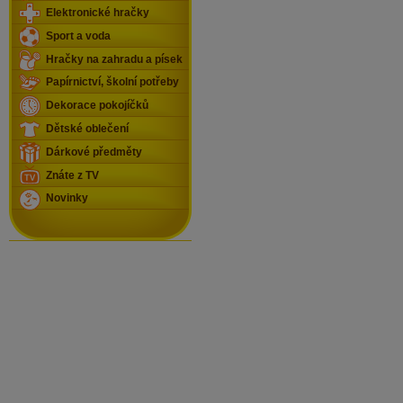
Elektronické hračky
Sport a voda
Hračky na zahradu a písek
Papírnictví, školní potřeby
Dekorace pokojíčků
Dětské oblečení
Dárkové předměty
Znáte z TV
Novinky