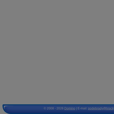
© 2008 - 2026
Domino
| E-mail:
podebrady@hrack