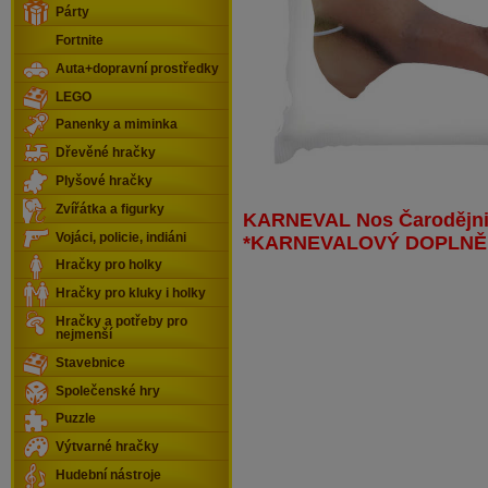
Párty
Fortnite
Auta+dopravní prostředky
LEGO
Panenky a miminka
Dřevěné hračky
Plyšové hračky
Zvířátka a figurky
KARNEVAL Nos Čarodějnic
Vojáci, policie, indiáni
*KARNEVALOVÝ DOPLNĚ
Hračky pro holky
Hračky pro kluky i holky
Hračky a potřeby pro
nejmenší
Stavebnice
Společenské hry
Puzzle
Výtvarné hračky
Hudební nástroje