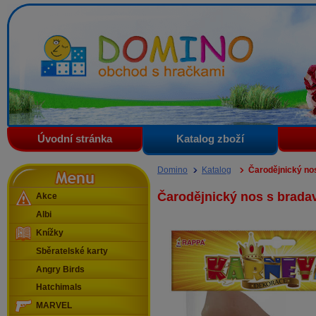
Domino - obchod s hračkami
Úvodní stránka
Katalog zboží
Menu
Domino
Katalog
Čarodějnický nos
Čarodějnický nos s bradav
Akce
Albi
Knížky
Sběratelské karty
Angry Birds
Hatchimals
MARVEL