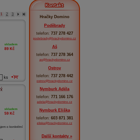
Kontakt
1
2
3
Hračky Domino
Poděbrady
telefon:
737 278 427
podebrady@hrackydomino.cz
skladem
Aš
89
Kč
telefon:
737 278 364
as@hrackydomino.cz
Ostrov
telefon:
737 278 442
ks
ostrov@hrackydomino.cz
Nymburk Adéla
vý
telefon:
771 166 176
adela@hrackydomino.cz
skladem
Nymburk Eliška
59
Kč
telefon:
603 871 381
eliska@hrackydomino.cz
jem o konkrétní
Další kontakty »