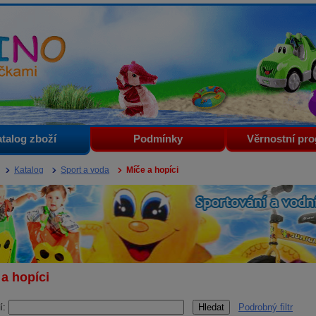
i
talog zboží
Podmínky
Věrnostní pr
Katalog
Sport a voda
Míče a hopíci
 a hopíci
í:
Podrobný filtr