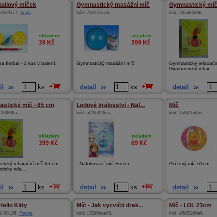
ballový míček
Gymnastický masážní míč
Gymnastický mí
59a2f7c7
,
Směr
kód:
76f3f1bca0
,
kód:
f06a8d504f
,
skladem
skladem
39
Kč
399
Kč
a florbal - 1 kus v balení.
Gymnastický masážní míč
Gymnastický relaxačn
Gymnastický relax...
il
ks
detail
ks
detail
stický míč - 65 cm
Ledové království - Naf...
Míč
126909fa
,
kód:
af23a926ea
,
kód:
7a941bdfbe
,
skladem
skladem
399
Kč
69
Kč
tický relaxační míč 65 cm
Nafukovací míč Frozen
Plážový míč 61cm
ický rela...
il
ks
detail
ks
detail
Hello Kitty
Míč - Jak vycvičit drak...
Míč - LOL 23cm
143812ff
,
Rappa
kód:
172d0baa48
,
kód:
e5df22d9a9
,