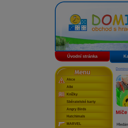
Domino - obchod s hračkam
Úvodní stránka
Ka
Menu
Domino
Akce
Albi
Knížky
Sběratelské karty
Angry Birds
Míče
Hatchimals
MARVEL
Hledán