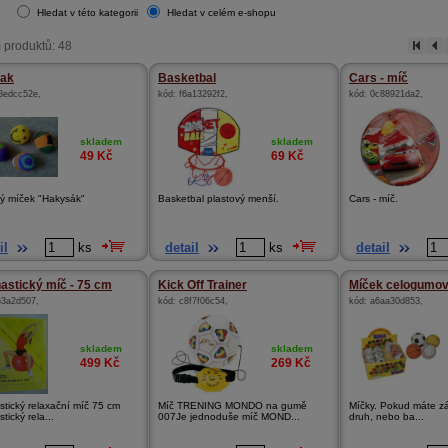
Hledat v této kategorii
Hledat v celém e-shopu
 produktů: 48
sak
Basketbal
Cars - míč
8edcc52e
,
kód:
f6a13292f2
,
kód:
0c88921da2
,
skladem
skladem
49
Kč
69
Kč
ý míček "Hakysák"
Basketbal plastový menší.
Cars - míč.
il
ks
detail
ks
detail
stický míč - 75 cm
Kick Off Trainer
Míček celogumo
63a2d507
,
kód:
c8f7f06c54
,
kód:
a6aa30d853
,
skladem
skladem
499
Kč
269
Kč
tický relaxační míč 75 cm
Míč TRENING MONDO na gumě
Míčky. Pokud máte zá
ický rela...
007Je jednoduše míč MOND...
druh, nebo ba...