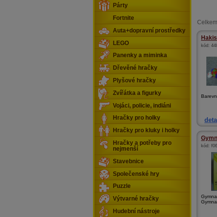
Párty
Fortnite
Celkem
Auta+dopravní prostředky
Haki
LEGO
kód:
44
Panenky a miminka
Dřevěné hračky
Plyšové hračky
Zvířátka a figurky
Barevn
Vojáci, policie, indiáni
Hračky pro holky
deta
Hračky pro kluky i holky
Gymna
Hračky a potřeby pro
kód:
f0
nejmenší
Stavebnice
Společenské hry
Puzzle
Gymnas
Výtvarné hračky
Gymnast
Hudební nástroje