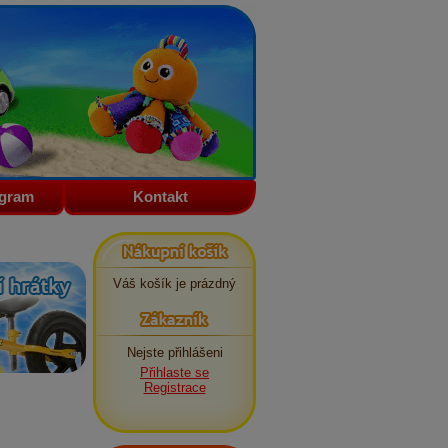
ogram
Kontakt
Nákupní košík
Váš košík je prázdný
Zákazník
Nejste přihlášeni
Přihlaste se
Registrace