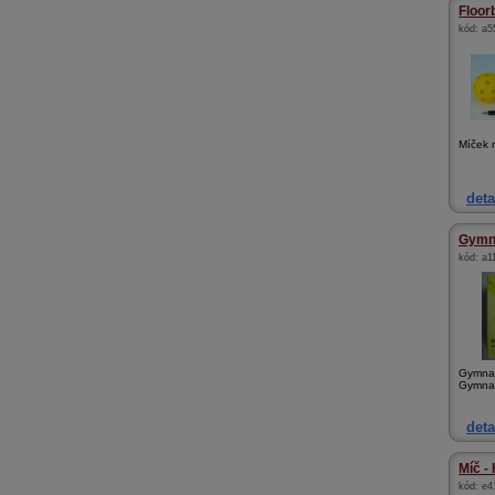
Floor
kód:
a5
Míček n
deta
Gymna
kód:
a1
Gymnas
Gymnast
deta
Míč - 
kód:
e4