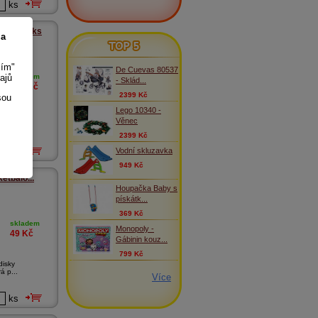
ks
 sada 3 ks
 a
TOP 5
sím"
De Cuevas 80537
ajů
skladem
- Sklád...
129
Kč
2399 Kč
sou
Lego 10340 -
e sadou 3
Věnec
...
2399 Kč
Vodní skluzavka
ks
949 Kč
etbalo...
Houpačka Baby s
pískátk...
369 Kč
skladem
Monopoly -
49
Kč
Gábinin kouz...
799 Kč
disky
á p...
Více
ks