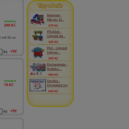
Tipy od nás
č
Majorette -
Klikcarz Kl...
skladem
299
Kč
279 Kč
Přívěšek -
Uglydoll Val...
í míč 55 cm
199 Kč
Plyš - Uglydoll
ks
Uglyver...
269 Kč
Enchantimals -
Rodinka ...
599 Kč
Desítka -
skladem
79
Kč
Olympijské hry
649 Kč
ks