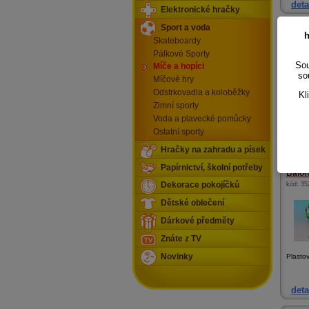
deta
Elektronické hračky
Sport a voda
Míčky
h
Skateboardy
kód:
ab
Pálkové Sporty
Sou
Míče a hopíci
so
Míčové hry
Odstrkovadla a koloběžky
Kl
Zimní sporty
Pingpo
Voda a plavecké pomůcky
6 ks
Ostatní sporty
deta
Hračky na zahradu a písek
Papírnictví, školní potřeby
Balon
kód:
35
Dekorace pokojíčků
Dětské oblečení
Dárkové předměty
Znáte z TV
Novinky
Plasto
deta