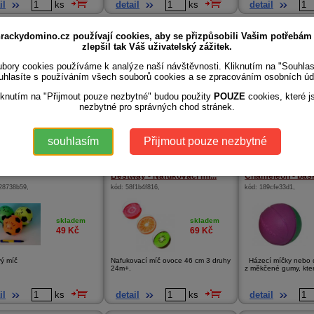
il
ks
detail
ks
detail
 na stolní tenis
Phlat ball junior - Swirl
Žonglovací míčky
rackydomino.cz používají cookies, aby se přizpůsobili Vašim potřebám
a8a3620c
,
kód:
c2fab566fe
,
kód:
6d9bcb7d9c
,
zlepšil tak Váš uživatelský zážitek.
bory cookies používáme k analýze naší návštěvnosti. Kliknutím na "Souhla
uhlasíte s používáním všech souborů cookies a se zpracováním osobních úd
skladem
skladem
69
Kč
299
Kč
iknutím na "Přijmout pouze nezbytné" budou použity
POUZE
cookies, které j
nezbytné pro správných chod stránek.
ngové míčky SHIELD 40 mm -
Phlat Balt – Swirl Hoď disk! Chyť míč!
Nauč se žonglovat s
Užij si sp...
žonglovacích míčků s 
souhlasím
Přijmout pouze nezbytné
il
ks
detail
ks
detail
Bestway - Nafukovací mí...
Chameleon - bask
28738b59
,
kód:
58f1b4f816
,
kód:
189cfe33d1
,
skladem
skladem
49
Kč
69
Kč
vý míč
Nafukovací míč ovoce 46 cm 3 druhy
Házecí míčky nebo 
24m+.
z měkčené gumy, kter
il
ks
detail
ks
detail