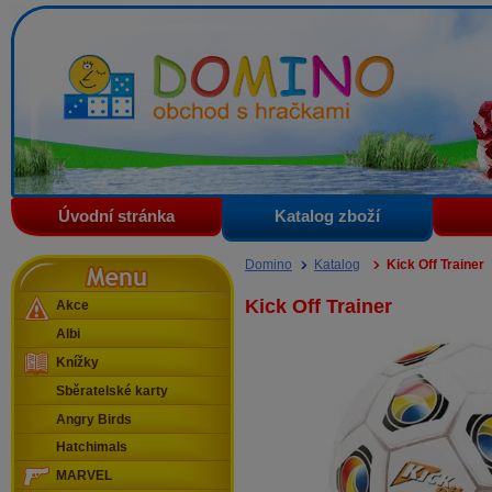
Domino - obchod s hračkami
Úvodní stránka
Katalog zboží
Menu
Domino
Katalog
Kick Off Trainer
Kick Off Trainer
Akce
Albi
Knížky
Sběratelské karty
Angry Birds
Hatchimals
MARVEL