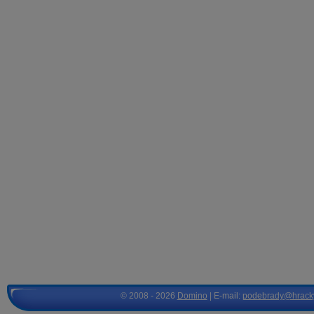
© 2008 - 2026
Domino
| E-mail:
podebrady@hrack