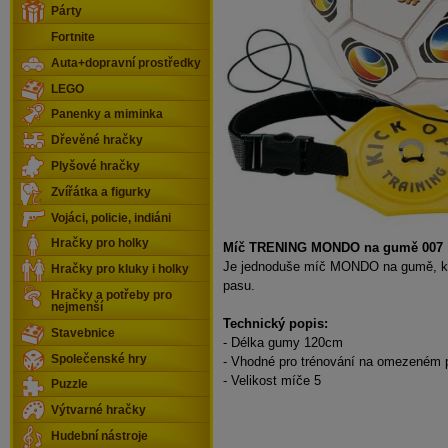
Párty
Fortnite
Auta+dopravní prostředky
LEGO
Panenky a miminka
Dřevěné hračky
Plyšové hračky
Zvířátka a figurky
Vojáci, policie, indiáni
Hračky pro holky
Míč TRENING MONDO na gumě 007
Je jednoduše míč MONDO na gumě, kte
Hračky pro kluky i holky
pasu.
Hračky a potřeby pro
nejmenší
Technický popis:
Stavebnice
- Délka gumy 120cm
Společenské hry
- Vhodné pro trénování na omezeném 
- Velikost míče 5
Puzzle
Výtvarné hračky
Hudební nástroje