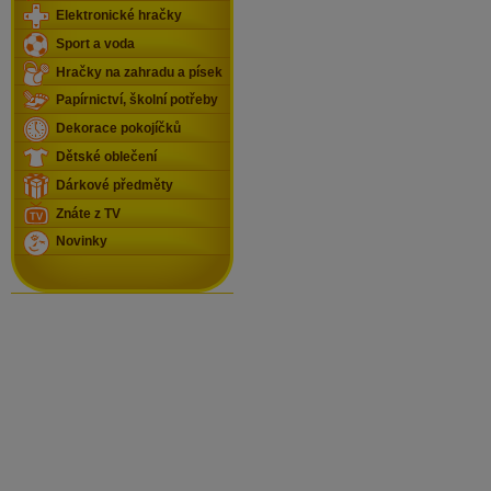
Elektronické hračky
Sport a voda
Hračky na zahradu a písek
Papírnictví, školní potřeby
Dekorace pokojíčků
Dětské oblečení
Dárkové předměty
Znáte z TV
Novinky