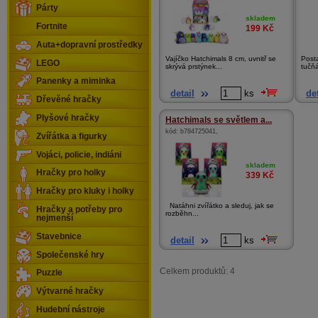
Párty
skladem
Fortnite
199
Kč
Auta+dopravní prostředky
Vajíčko Hatchimals 8 cm, uvnitř se
Post
LEGO
skrývá prstýnek...
tučňá
Panenky a miminka
detail
ks
det
Dřevěné hračky
Plyšové hračky
Hatchimals se světlem a...
kód:
b784725041
,
Zvířátka a figurky
Vojáci, policie, indiáni
skladem
Hračky pro holky
339
Kč
Hračky pro kluky i holky
Natáhni zvířátko a sleduj, jak se
Hračky a potřeby pro
rozběhn...
nejmenší
Stavebnice
detail
ks
Společenské hry
Celkem produktů: 4
Puzzle
Výtvarné hračky
Hudební nástroje