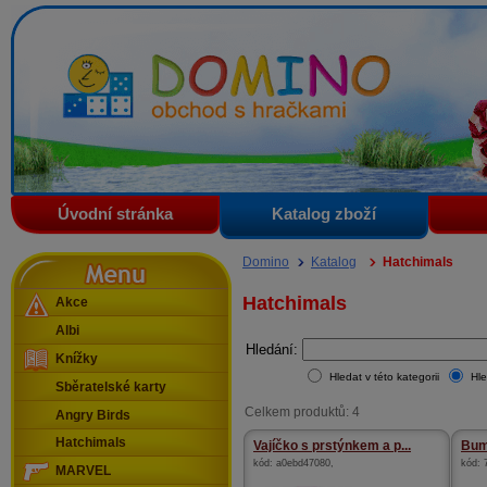
Domino - obchod s hračkami
Úvodní stránka
Katalog zboží
Menu
Domino
Katalog
Hatchimals
Hatchimals
Akce
Albi
Hledání:
Knížky
Hledat v této kategorii
Hle
Sběratelské karty
Celkem produktů: 4
Angry Birds
Hatchimals
Vajíčko s prstýnkem a p...
Bum
kód:
a0ebd47080
,
kód:
MARVEL