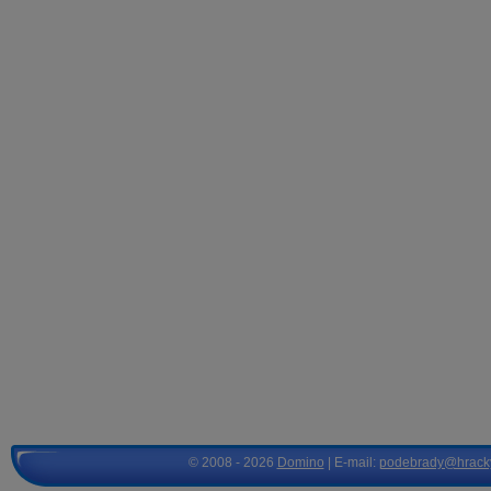
© 2008 - 2026
Domino
| E-mail:
podebrady@hrack