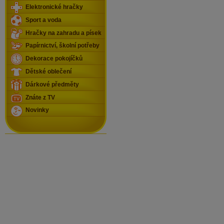
Elektronické hračky
Sport a voda
Hračky na zahradu a písek
Papírnictví, školní potřeby
Dekorace pokojíčků
Dětské oblečení
Dárkové předměty
Znáte z TV
Novinky