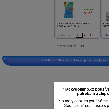
skladem
59
Kč
Pastelově modrá obsahuje: cca
Kouz
1.000 korálků. Sada ...
ŠTĚT
detail
ks
det
Celkem produktů: 519
© 2008 - 2026
Domino
| E-mail:
podebrady@hrack
hrackydomino.cz používaj
potřebám a zlepši
Soubory cookies používáme k
"Souhlasím" souhlasíte s 