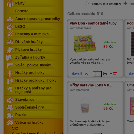
Párty
Hledat v této kategorii
Hle
Fortnite
Celkem produktů: 519
Auta+dopravní prostředky
Play Doh - samostatné tuby
Podl
LEGO
kód:
a6cae24a75
,
kód:
Panenky a miminka
Dřevěné hračky
skladem
39
Kč
Plyšové hračky
Zvířátka a figurky
Vymodelujte zábavné tvary a
Průh
vytvořte vše co vás na...
čtver
Vojáci, policie, indiáni
Hračky pro holky
detail
ks
det
Hračky pro kluky i holky
Křídy barevné 15ks v k...
Oma
Hračky a potřeby pro
kód:
864c1019f9
,
kód:
nejmenší
Stavebnice
skladem
Společenské hry
59
Kč
Puzzle
Set barevných kříd s kulatým
Omal
Výtvarné hračky
průměrem v praktickém...
Sliz