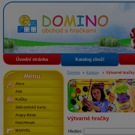
Domino - obchod s hračkami
Úvodní stránka
Katalog zboží
Menu
Domino
Katalog
Výtvarné hračky
Akce
Albi
Knížky
Sběratelské karty
Angry Birds
Výtvarné hračky
Hatchimals
MARVEL
Hledání: