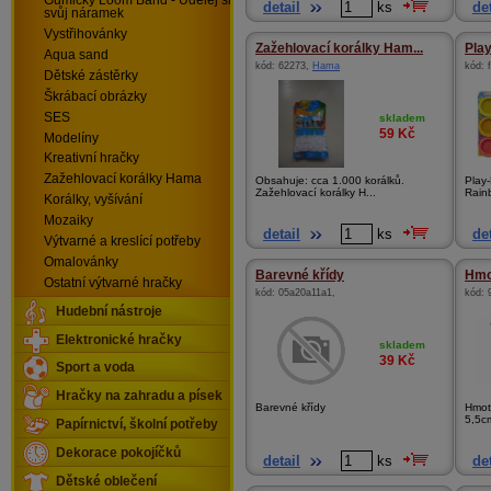
Gumičky Loom Band - Udělej si
detail
ks
det
svůj náramek
Vystřihovánky
Zažehlovací korálky Ham...
Play
Aqua sand
kód:
62273
,
Hama
kód:
Dětské zástěrky
Škrábací obrázky
SES
skladem
59
Kč
Modelíny
Kreativní hračky
Zažehlovací korálky Hama
Obsahuje: cca 1.000 korálků.
Play-
Zažehlovací korálky H...
Rain
Korálky, vyšívání
Mozaiky
detail
ks
det
Výtvarné a kreslící potřeby
Omalovánky
Barevné křídy
Hmot
Ostatní výtvarné hračky
kód:
05a20a11a1
,
kód:
Hudební nástroje
Elektronické hračky
skladem
39
Kč
Sport a voda
Hračky na zahradu a písek
Barevné křídy
Hmota
5,5cm
Papírnictví, školní potřeby
Dekorace pokojíčků
detail
ks
det
Dětské oblečení