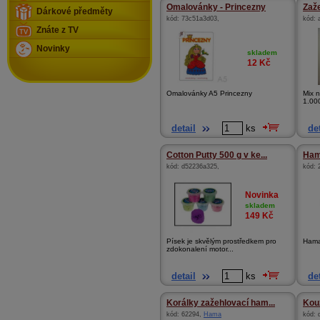
Omalovánky - Princezny
Zaže
Dárkové předměty
kód:
73c51a3d03
,
kód:
Znáte z TV
Novinky
skladem
12
Kč
Omalovánky A5 Princezny
Mix 
1.000
detail
ks
det
Cotton Putty 500 g v ke...
Hama
kód:
d52236a325
,
kód:
Novinka
skladem
149
Kč
Písek je skvělým prostředkem pro
Hama
zdokonalení motor...
detail
ks
det
Korálky zažehlovací ham...
Kou
kód:
62294
,
Hama
kód: