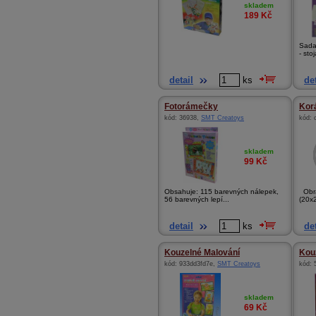
skladem
189
Kč
Sada
- sto
detail
ks
det
Fotorámečky
Kor
kód:
36938
,
SMT Creatoys
kód:
skladem
99
Kč
Obsahuje: 115 barevných nálepek,
Obrá
56 barevných lepí...
(20x
detail
ks
det
Kouzelné Malování
Kou
kód:
933dd3fd7e
,
SMT Creatoys
kód:
skladem
69
Kč