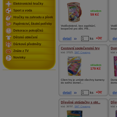
Elektronické hračky
Sport a voda
skladem
59
Kč
Hračky na zahradu a písek
Papírnictví, školní potřeby
Voděodolené, bez zapékání,
Vodě
bezpečné pro děti. Přil...
bezpe
Dekorace pokojíčků
Dětské oblečení
detail
ks
det
Dárkové předměty
Cestovní společenské hry
Dom
Znáte z TV
kód:
37025
,
SMT Creatoys
kód:
Novinky
skladem
179
Kč
Cílem hry je umístit všechny kameny
Dome
do svého domeč...
domov
detail
ks
det
Dřevěné skládačky s obt...
Dřev
kód:
36797
,
SMT Creatoys
kód: