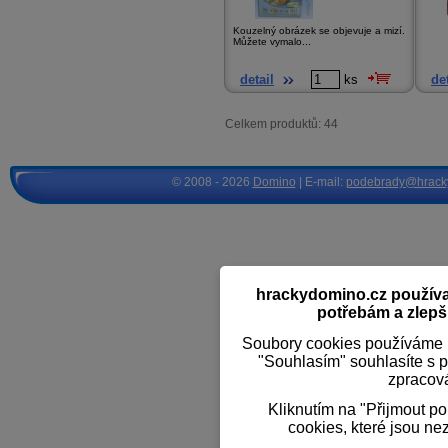
Kouzelný obrázek se objevuje a mizí.
Můžete vymalo...
detail
ks
det
Celkem produktů: 44
© 2008 - 2026
Domino
| E-mail:
podebrady@hrack
hrackydomino.cz používaj
potřebám a zlepši
Soubory cookies používáme k
"Souhlasím" souhlasíte s 
zpracov
Kliknutím na "Přijmout p
cookies, které jsou ne