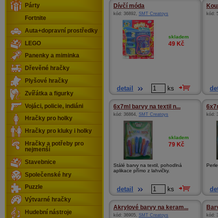
Párty
Dívčí móda
Kou
kód:
36892
,
SMT Creatoys
kód:
Fortnite
Auta+dopravní prostředky
skladem
LEGO
49
Kč
Panenky a miminka
Dřevěné hračky
Plyšové hračky
detail
ks
det
Zvířátka a figurky
Vojáci, policie, indiáni
6x7ml barvy na textil n...
6x7m
kód:
36864
,
SMT Creatoys
kód:
Hračky pro holky
Hračky pro kluky i holky
skladem
Hračky a potřeby pro
79
Kč
nejmenší
Stavebnice
Stálé barvy na textil, pohodlná
Perle
aplikace přímo z lahvičky.
Společenské hry
Puzzle
detail
ks
det
Výtvarné hračky
Akrylové barvy na keram...
Bar
Hudební nástroje
kód:
36905
,
SMT Creatoys
kód: