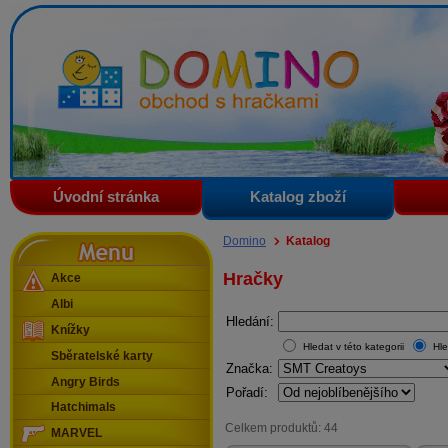
Domino - obchod s hračkami
Úvodní stránka
Katalog zboží
Menu
Domino
Katalog
Hračky
Akce
Albi
Hledání:
Knížky
Hledat v této kategorii
Hle
Sběratelské karty
Značka:
Angry Birds
Pořadí:
Hatchimals
Celkem produktů: 44
MARVEL