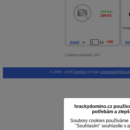
skladem
169
Kč
Pump
detail
ks
det
Celkem produktů: 447
© 2008 - 2026
Domino
| E-mail:
podebrady@hrack
hrackydomino.cz používaj
potřebám a zlepši
Soubory cookies používáme k
"Souhlasím" souhlasíte s 