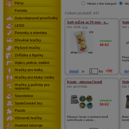
Párty
Hledat v této kategorii
Hle
Fortnite
Celkem produktů: 447
Auta+dopravní prostředky
Soft míček pr.70 mm - s...
Vodn
LEGO
kód:
12438
,
Acra
kód:
Panenky a miminka
Dřevěné hračky
skladem
49
Kč
Plyšové hračky
Zvířátka a figurky
Plova
hračk
Vojáci, policie, indiáni
Hračky pro holky
detail
ks
det
Hračky pro kluky i holky
Koule - plovoucí koně
Vod
Hračky a potřeby pro
kód:
abcf3740db
,
kód:
nejmenší
Stavebnice
skladem
Společenské hry
59
Kč
Puzzle
Plovoucí koule s motivem koně
Bale
Výtvarné hračky
svítícíKoule s obráz...
bomb
Hudební nástroje