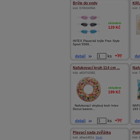
Brýle do vody
KRU
kód:
670916d5b9
,
kód:
skladem
129
Kč
INTEX Plavecké brýle Free Style
Sport 5568...
detail
ks
det
Nafukovací kruh 114 cm ...
Nafu
kód:
a819742082
,
kód:
skladem
199
Kč
Nafukovací vinylový kruh Intex
NAFU
Donut barevn...
183 
detail
ks
det
Plavací sada zvířátka
Pum
kód:
affae1d01d
,
Směr
kód: