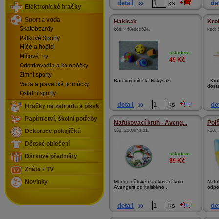
detail
ks
det
Elektronické hračky
Sport a voda
Hakisak
Kro
Skateboardy
kód:
448edcc52e
,
kód:
Pálkové Sporty
Míče a hopíci
skladem
Míčové hry
49
Kč
Odstrkovadla a koloběžky
Zimní sporty
Barevný míček "Hakysák"
Krok
Voda a plavecké pomůcky
dosta
Ostatní sporty
detail
ks
det
Hračky na zahradu a písek
Papírnictví, školní potřeby
Nafukovací kruh - Aveng...
Pol
kód:
2069643f21
,
kód:
Dekorace pokojíčků
Dětské oblečení
skladem
Dárkové předměty
89
Kč
Znáte z TV
Novinky
Mondo dětské nafukovací kolo
Nafuk
Avengers od italského...
odpol
detail
ks
det