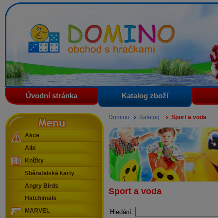
Domino - obchod s hračkami
Úvodní stránka
Katalog zboží
Menu
Domino
Katalog
Sport a voda
Akce
Albi
Knížky
Sběratelské karty
Angry Birds
Sport a voda
Hatchimals
MARVEL
Hledání: