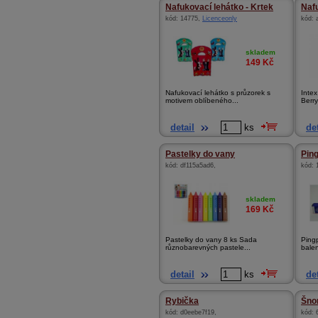
Nafukovací lehátko - Krtek
Naf
kód:
14775
,
Licenceonly
kód:
skladem
149
Kč
Nafukovací lehátko s průzorek s
Inte
motivem oblíbeného...
Berry
detail
ks
det
Pastelky do vany
Pin
kód:
df115a5ad6
,
kód:
skladem
169
Kč
Pastelky do vany 8 ks Sada
Ping
různobarevných pastele...
balen
detail
ks
det
Rybička
Šnor
kód:
d0eebe7f19
,
kód: