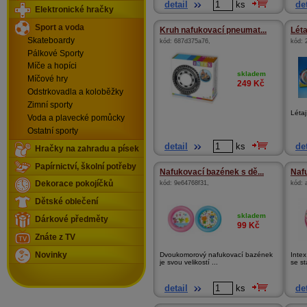
detail
ks
det
Elektronické hračky
Sport a voda
Kruh nafukovací pneumat...
Léta
Skateboardy
kód:
687d375a76
,
kód:
Pálkové Sporty
Míče a hopíci
skladem
Míčové hry
249
Kč
Odstrkovadla a koloběžky
Zimní sporty
Létaj
Voda a plavecké pomůcky
Ostatní sporty
detail
ks
det
Hračky na zahradu a písek
Papírnictví, školní potřeby
Nafukovací bazének s dě...
Nafu
kód:
9e64768f31
,
kód:
Dekorace pokojíčků
Dětské oblečení
skladem
Dárkové předměty
99
Kč
Znáte z TV
Novinky
Dvoukomorový nafukovací bazének
Inte
je svou velikostí ...
se st
detail
ks
det