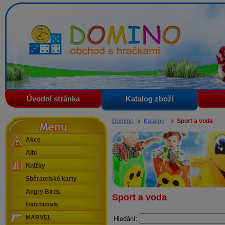
Domino - obchod s hračkami
Úvodní stránka
Katalog zboží
Menu
Domino
Katalog
Sport a voda
Akce
Albi
Knížky
Sběratelské karty
Angry Birds
Sport a voda
Hatchimals
MARVEL
Hledání: