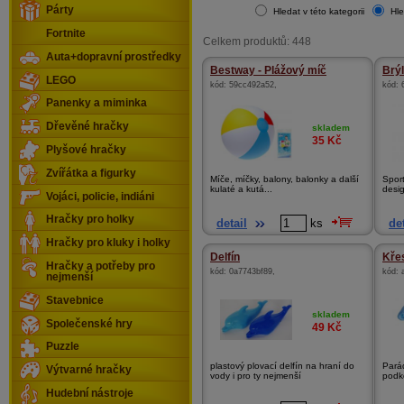
Párty
Hledat v této kategorii
Hle
Fortnite
Celkem produktů: 448
Auta+dopravní prostředky
Bestway - Plážový míč
Brýl
LEGO
kód:
59cc492a52
,
kód:
Panenky a miminka
Dřevěné hračky
skladem
35
Kč
Plyšové hračky
Zvířátka a figurky
Míče, míčky, balony, balonky a další
Sport
kulaté a kutá...
desig
Vojáci, policie, indiáni
Hračky pro holky
detail
ks
det
Hračky pro kluky i holky
Delfín
Kře
Hračky a potřeby pro
kód:
0a7743bf89
,
kód:
nejmenší
Stavebnice
skladem
Společenské hry
49
Kč
Puzzle
plastový plovací delfín na hraní do
Pará
Výtvarné hračky
vody i pro ty nejmenší
podko
Hudební nástroje