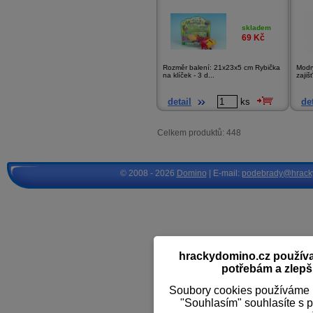
skladem
69
Kč
Rozměr balení: 21x23x5 cm Rybička
Modrý
na klíček - 3 d...
zajiš
detail
ks
det
Celkem produktů: 448
© 2008 - 2026
Domino
| E-mail:
podebrady@hrack
hrackydomino.cz používaj
potřebám a zlepši
Soubory cookies používáme k
"Souhlasím" souhlasíte s 