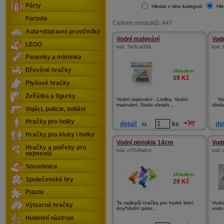
Párty
Hledat v této kategorii
Hle
Fortnite
Celkem produktů: 447
Auta+dopravní prostředky
Vodní malování
Vod
LEGO
kód:
7fe5ca4284
,
kód:
Panenky a miminka
Dřevěné hračky
skladem
59
Kč
Plyšové hračky
Zvířátka a figurky
Vodní malování - Loďka. Vodní
Vodn
malování. Sada obsah...
obráz
Vojáci, policie, indiáni
Hračky pro holky
detail
ks
det
Hračky pro kluky i holky
Vodní pistokla 14cm
Vodn
Hračky a potřeby pro
kód:
e75189afcd
,
kód:
nejmenší
Stavebnice
skladem
Společenské hry
29
Kč
Puzzle
Ta nejlepší hračka pro horké letní
Vodní
Výtvarné hračky
dny!Vodní pisto...
vodu 
Hudební nástroje