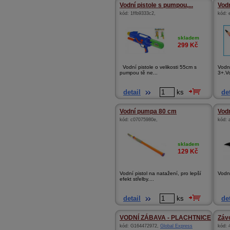
Vodní pistole s pumpou,...
Vod
kód:
1ffb9333c2
,
kód:
skladem
299
Kč
Vodní pistole o velikosti 55cm s
Vodn
pumpou tě ne...
3+.V
detail
ks
det
Vodní pumpa 80 cm
Vodn
kód:
c07075980e
,
kód:
skladem
129
Kč
Vodní pistol na natažení, pro lepší
Vodní
efekt střelby....
detail
ks
det
VODNÍ ZÁBAVA - PLACHTNICE
Záv
kód:
G164472972
,
Global Express
kód: