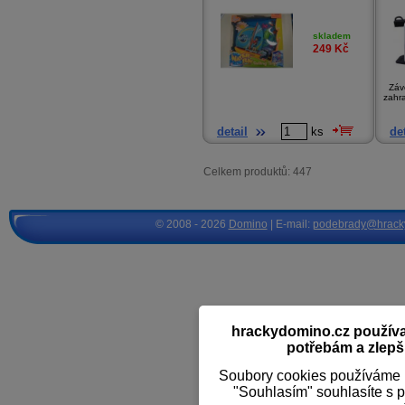
skladem
249
Kč
Závo
zahr
detail
ks
det
Celkem produktů: 447
© 2008 - 2026
Domino
| E-mail:
podebrady@hrack
hrackydomino.cz používaj
potřebám a zlepši
Soubory cookies používáme k
"Souhlasím" souhlasíte s 