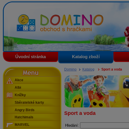
Domino - obchod s hračkami
Úvodní stránka
Katalog zboží
Menu
Domino
Katalog
Sport a voda
Akce
Albi
Knížky
Sběratelské karty
Angry Birds
Sport a voda
Hatchimals
MARVEL
Hledání: