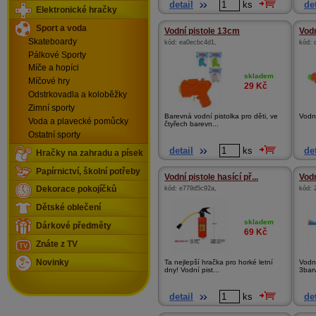
detail
ks
det
Elektronické hračky
Sport a voda
Vodní pistole 13cm
Vodn
Skateboardy
kód:
ea0ecbc4d1
,
kód:
Pálkové Sporty
Míče a hopíci
skladem
Míčové hry
29
Kč
Odstrkovadla a koloběžky
Zimní sporty
Barevná vodní pistolka pro děti, ve
Vodn
Voda a plavecké pomůcky
čtyřech barevn...
Ostatní sporty
detail
ks
det
Hračky na zahradu a písek
Papírnictví, školní potřeby
Vodní pistole hasící př...
Vodn
kód:
e779d5c92a
,
kód:
Dekorace pokojíčků
Dětské oblečení
skladem
Dárkové předměty
69
Kč
Znáte z TV
Novinky
Ta nejlepší hračka pro horké letní
Vodn
dny! Vodní pist...
3bar
detail
ks
det