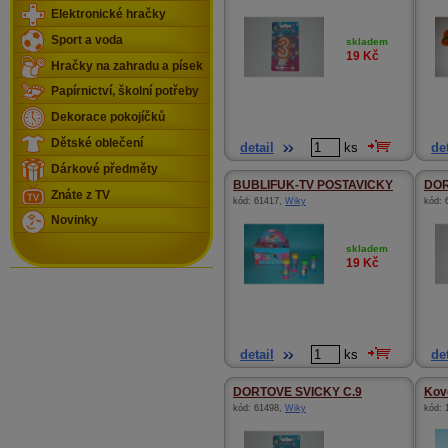
Elektronické hračky
Sport a voda
skladem
19
Kč
Hračky na zahradu a písek
Papírnictví, školní potřeby
Dekorace pokojíčků
Dětské oblečení
detail
ks
det
Dárkové předměty
BUBLIFUK-TV POSTAVICKY
DOR
Znáte z TV
kód:
61417
,
Wiky
kód:
Novinky
skladem
19
Kč
detail
ks
det
DORTOVE SVICKY C.9
Kovo
kód:
61498
,
Wiky
kód: