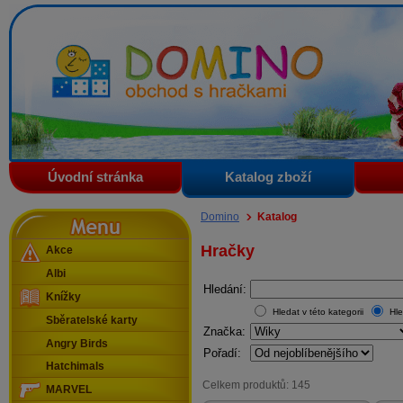
Domino - obchod s hračkami
Úvodní stránka
Katalog zboží
Menu
Domino
Katalog
Hračky
Akce
Albi
Hledání:
Knížky
Hledat v této kategorii
Hle
Sběratelské karty
Značka:
Angry Birds
Pořadí:
Hatchimals
Celkem produktů: 145
MARVEL