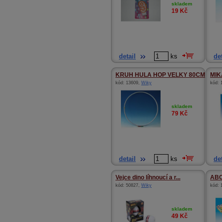
skladem
19
Kč
detail
ks
det
KRUH HULA HOP VELKY 80CM
MIK
kód:
13609
,
Wiky
kód:
skladem
79
Kč
detail
ks
det
Vejce dino líhnoucí a r...
AB
kód:
50827
,
Wiky
kód:
skladem
49
Kč