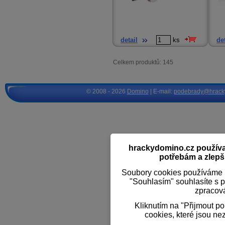
detail
ks
det
Celkem produktů: 145
© 2008 - 2026
Domino
| E-mail:
podebrady@hrack
hrackydomino.cz používaj
potřebám a zlepši
Soubory cookies používáme k
"Souhlasím" souhlasíte s 
zpracov
Kliknutím na "Přijmout p
cookies, které jsou ne