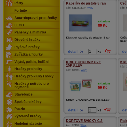
Párty
Kapslíky do pistole 8 ran
Céčk
kód:
a41361a3ef
,
Wiky
kód:
Fortnite
Auta+dopravní prostředky
skladem
LEGO
89
Kč
Panenky a miminka
Klasické kapslíky do pistole. 8 ran
Céčka
Dřevěné hračky
nasví
Plyšové hračky
detail
ks
det
Zvířátka a figurky
Vojáci, policie, indiáni
KRIDY CHODNIKOVE
KRU
15KS,LEV
kód:
Hračky pro holky
kód:
68502
,
Wiky
Hračky pro kluky i holky
Hračky a potřeby pro
skladem
nejmenší
59
Kč
Stavebnice
KRIDY CHODNIKOVE 15KS,LEV
Společenské hry
Puzzle
detail
ks
det
Výtvarné hračky
DORTOVE SVICKY C.3
Pís
Hudební nástroje
kód:
62118
,
Wiky
kód: