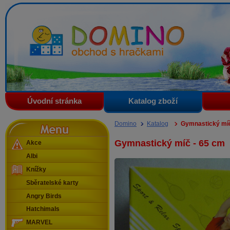
Domino - obchod s hračkami
Úvodní stránka
Katalog zboží
Menu
Domino
Katalog
Gymnastický míč
Gymnastický míč - 65 cm
Akce
Albi
Knížky
Sběratelské karty
Angry Birds
Hatchimals
MARVEL