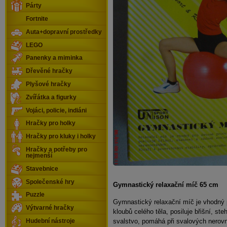
Párty
Fortnite
Auta+dopravní prostředky
LEGO
Panenky a miminka
Dřevěné hračky
Plyšové hračky
Zvířátka a figurky
Vojáci, policie, indiáni
Hračky pro holky
Hračky pro kluky i holky
Hračky a potřeby pro
nejmenší
Stavebnice
Společenské hry
Gymnastický relaxační míč 65 cm
Puzzle
Gymnastický relaxační míč je vhodný p
Výtvarné hračky
kloubů celého těla, posiluje břišní, st
svalstvo, pomáhá při svalových nerov
Hudební nástroje