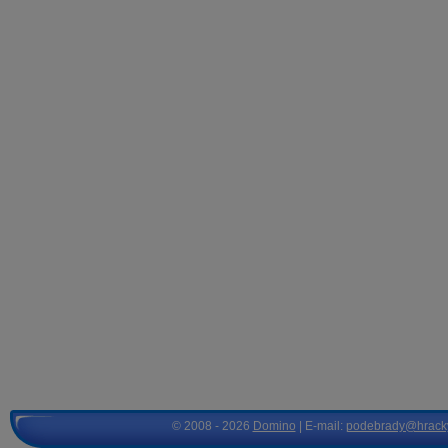
© 2008 - 2026
Domino
| E-mail:
podebrady@hrack