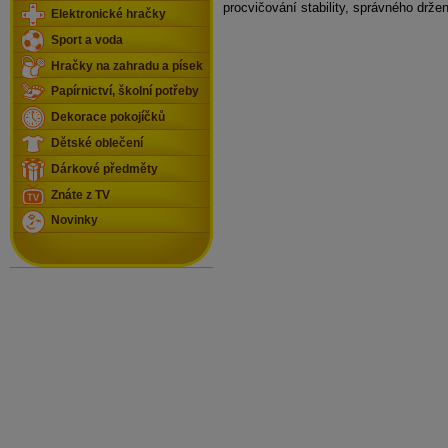
procvičování stability, správného držení
Elektronické hračky
Sport a voda
Hračky na zahradu a písek
Papírnictví, školní potřeby
Dekorace pokojíčků
Dětské oblečení
Dárkové předměty
Znáte z TV
Novinky