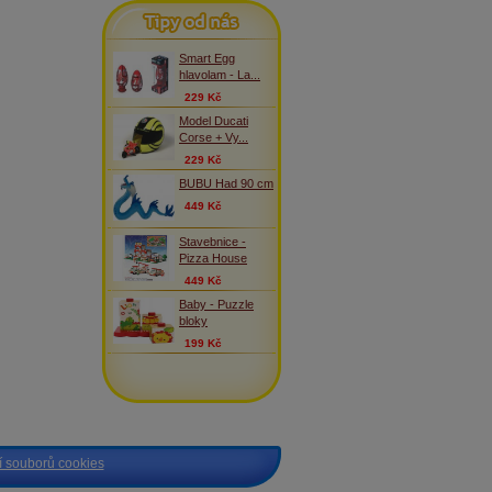
Tipy od nás
Smart Egg
hlavolam - La...
229 Kč
Model Ducati
Corse + Vy...
229 Kč
BUBU Had 90 cm
449 Kč
Stavebnice -
Pizza House
449 Kč
Baby - Puzzle
bloky
199 Kč
 souborů cookies