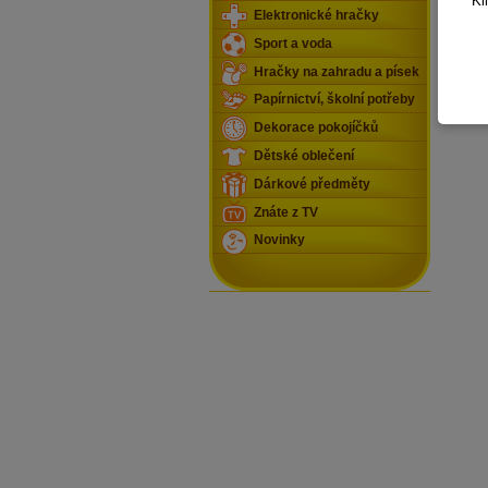
Kl
Elektronické hračky
Sport a voda
Hračky na zahradu a písek
Papírnictví, školní potřeby
Dekorace pokojíčků
Dětské oblečení
Dárkové předměty
Znáte z TV
Novinky