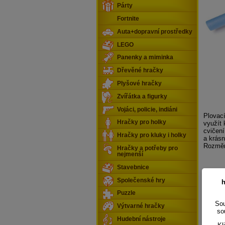
Párty
Fortnite
Auta+dopravní prostředky
LEGO
Panenky a miminka
Dřevěné hračky
Plyšové hračky
Zvířátka a figurky
Vojáci, policie, indiáni
Plovací
Hračky pro holky
využít 
cvičení
Hračky pro kluky i holky
a krásn
Rozměr
Hračky a potřeby pro
nejmenší
Stavebnice
Společenské hry
h
Puzzle
Sou
Výtvarné hračky
so
Hudební nástroje