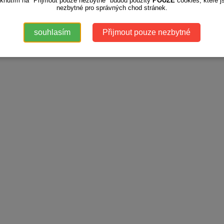
iknutím na "Přijmout pouze nezbytné" budou použity
POUZE
cookies, které j
nezbytné pro správných chod stránek.
souhlasím
Přijmout pouze nezbytné