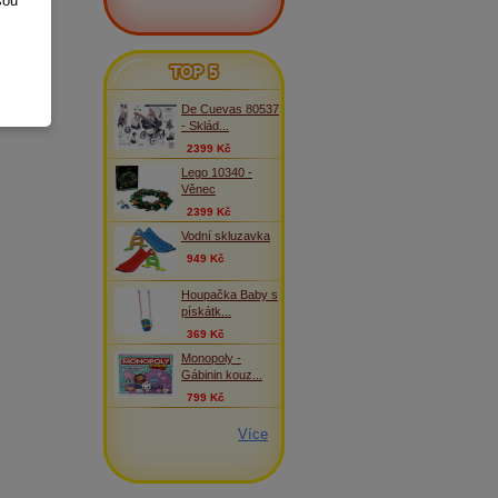
sou
TOP 5
De Cuevas 80537
- Sklád...
2399 Kč
Lego 10340 -
Věnec
2399 Kč
Vodní skluzavka
949 Kč
Houpačka Baby s
pískátk...
369 Kč
Monopoly -
Gábinin kouz...
799 Kč
Více