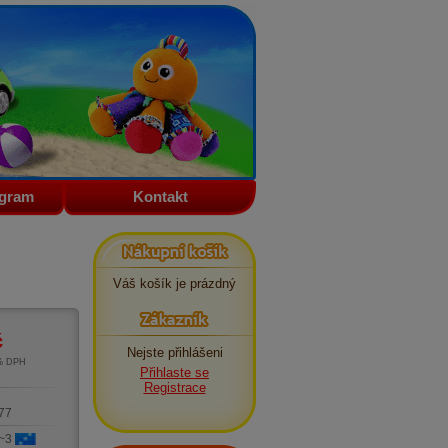
ogram
Kontakt
Nákupní košík
Váš košík je prázdný
Zákazník
č
Nejste přihlášeni
1% DPH
Přihlaste se
m
Registrace
77
 ~3