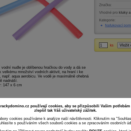
Značka:
Vhodné pro
kluky a
Kategorie:
Nafukovací pom
ks
 vodní nudle je oblíbenou hračkou do vody a dá se
k velkému množství vodních aktivit, na hraní i ke
, např. aqua aerobicu. Ve vodě je maximálně ohebná
ě nadnáší.
: 147 x 6 cm
rackydomino.cz používají cookies, aby se přizpůsobili Vašim potřebám
zlepšil tak Váš uživatelský zážitek.
bory cookies používáme k analýze naší návštěvnosti. Kliknutím na "Souhla
uhlasíte s používáním všech souborů cookies a se zpracováním osobních úd