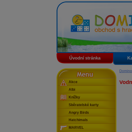
Domino - obchod s hračkam
Úvodní stránka
Ka
Menu
Domino
Vodn
Akce
Albi
Knížky
Sběratelské karty
Angry Birds
Hatchimals
MARVEL