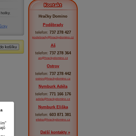
Kontakt
 holky
.
Hračky Domino
Poděbrady
ůcky
telefon:
737 278 427
podebrady@hrackydomino.cz
Aš
telefon:
737 278 364
as@hrackydomino.cz
Ostrov
telefon:
737 278 442
ostrov@hrackydomino.cz
Nymburk Adéla
telefon:
771 166 176
adela@hrackydomino.cz
Nymburk Eliška
 a
telefon:
603 871 381
eliska@hrackydomino.cz
sím"
ajů
Další kontakty »