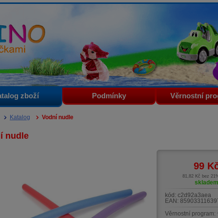
i
talog zboží
Podmínky
Věrnostní pr
Katalog
Vodní nudle
í nudle
99
K
81,82 Kč bez 2
sklade
kód:
c2d92a3aea
EAN:
85903311639
Věrnostní program: