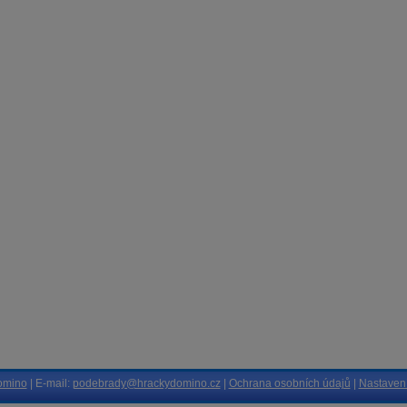
omino
| E-mail:
podebrady@hrackydomino.cz
|
Ochrana osobních údajů
|
Nastavení