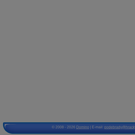
© 2008 - 2026
Domino
| E-mail:
podebrady@hrack