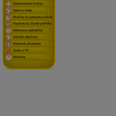
Elektronické hračky
Sport a voda
Hračky na zahradu a písek
Papírnictví, školní potřeby
Dekorace pokojíčků
Dětské oblečení
Dárkové předměty
Znáte z TV
Novinky