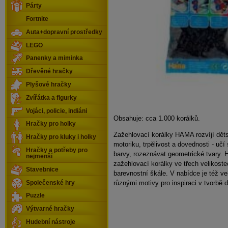
Párty
Fortnite
Auta+dopravní prostředky
LEGO
Panenky a miminka
Dřevěné hračky
Plyšové hračky
Zvířátka a figurky
Vojáci, policie, indiáni
Obsahuje: cca 1.000 korálků.
Hračky pro holky
Zažehlovací korálky HAMA rozvíjí děts
Hračky pro kluky i holky
motoriku, trpělivost a dovednosti - učí
Hračky a potřeby pro
barvy, rozeznávat geometrické tvary
nejmenší
zažehlovací korálky ve třech velikoste
Stavebnice
barevnostní škále. V nabídce je též ve
různými motivy pro inspiraci v tvorbě 
Společenské hry
Puzzle
Výtvarné hračky
Hudební nástroje