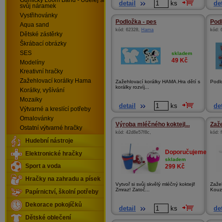
Gumičky Loom Band - Udělej si
detail
ks
det
svůj náramek
Vystřihovánky
Podložka - pes
Podl
Aqua sand
kód:
62328
,
Hama
kód:
Dětské zástěrky
Škrábací obrázky
SES
skladem
49
Kč
Modelíny
Kreativní hračky
Zažehlovací korálky Hama
Zažehlovací korálky HAMA.Hra dětí s
Podlo
korálky rozvíj...
Korálky, vyšívání
Mozaiky
detail
ks
det
Výtvarné a kreslící potřeby
Omalovánky
Výroba mléčného koktejl...
Zaže
Ostatní výtvarné hračky
kód:
42d8e57f8c
,
kód:
Hudební nástroje
Doporučujeme
Elektronické hračky
skladem
299
Kč
Sport a voda
Hračky na zahradu a písek
Vytvoř si svůj skvělý mléčný koktejl!
Zažeh
Zmraz! Zatoč...
Kouz
Papírnictví, školní potřeby
Dekorace pokojíčků
detail
ks
det
Dětské oblečení