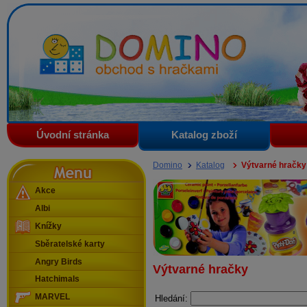
Domino - obchod s hračkami
Úvodní stránka
Katalog zboží
Menu
Domino
Katalog
Výtvarné hračky
Akce
Albi
Knížky
Sběratelské karty
Angry Birds
Výtvarné hračky
Hatchimals
MARVEL
Hledání: