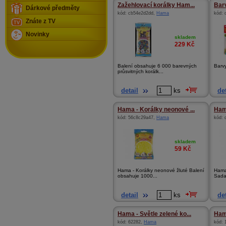
Zažehlovací korálky Ham...
Barv
Dárkové předměty
kód:
cb54e2d2dd
,
Hama
kód:
Znáte z TV
Novinky
skladem
229
Kč
Balení obsahuje 6 000 barevných
Barvy
průsvitných korálk...
detail
ks
det
Hama - Korálky neonové ...
Ham
kód:
56c8c29a47
,
Hama
kód:
skladem
59
Kč
Hama - Korálky neonové žluté Balení
Hama
obsahuje 1000...
Sada
detail
ks
det
Hama - Světle zelené ko...
Ham
kód:
62282
,
Hama
kód: