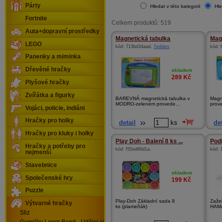
Párty
Hledat v této kategorii
Hle
Fortnite
Celkem produktů: 519
Auta+dopravní prostředky
Magnetická tabulka
Mag
LEGO
kód:
713bd34aad
,
Teddies
kód:
Panenky a miminka
Dřevěné hračky
skladem
289
Kč
Plyšové hračky
Zvířátka a figurky
BAREVNÁ magnetická tabulka v
Magn
MODRO-zeleném provede...
prove
Vojáci, policie, indiáni
Hračky pro holky
detail
ks
det
Hračky pro kluky i holky
Play Doh - Balení 8 ks ...
Podl
Hračky a potřeby pro
kód:
f55ed89d1a
,
kód:
nejmenší
Stavebnice
skladem
Společenské hry
199
Kč
Puzzle
Play-Doh Základní sada 8
Zažeh
Výtvarné hračky
ks (plameňák)
HAMA.
Sliz