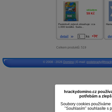
skladem
59
Kč
Pastelově zelené,obsahuje: cca
Hama
1.000 korálků. Sada...
detail
ks
det
Celkem produktů: 519
© 2008 - 2026
Domino
| E-mail:
podebrady@hrack
hrackydomino.cz používaj
potřebám a zlepši
Soubory cookies používáme k
"Souhlasím" souhlasíte s 