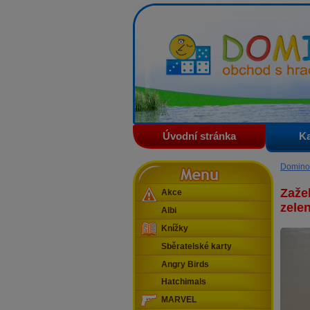
Domino - obchod s hračkam
Úvodní stránka
Ka
Menu
Domino
Zažeh
Akce
zele
Albi
Knížky
Sběratelské karty
Angry Birds
Hatchimals
MARVEL