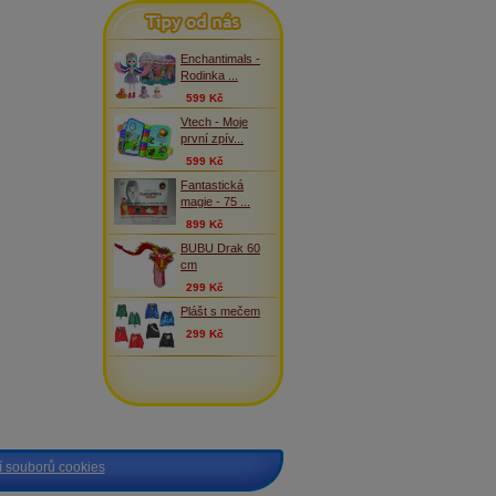
Tipy od nás
Enchantimals -
Rodinka ...
599 Kč
Vtech - Moje
první zpív...
599 Kč
Fantastická
magie - 75 ...
899 Kč
BUBU Drak 60
cm
299 Kč
Plášt s mečem
299 Kč
 souborů cookies