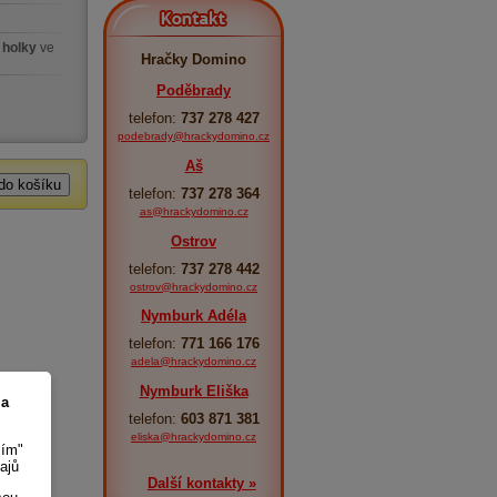
Kontakt
 holky
ve
Hračky Domino
Poděbrady
telefon:
737 278 427
podebrady@hrackydomino.cz
Aš
telefon:
737 278 364
as@hrackydomino.cz
Ostrov
telefon:
737 278 442
ostrov@hrackydomino.cz
Nymburk Adéla
telefon:
771 166 176
adela@hrackydomino.cz
Nymburk Eliška
 a
telefon:
603 871 381
eliska@hrackydomino.cz
sím"
ajů
Další kontakty »