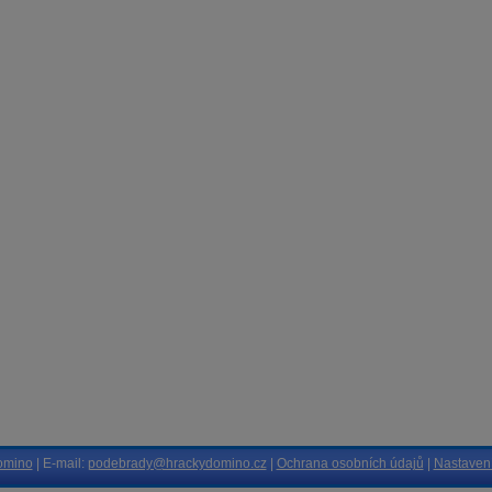
omino
| E-mail:
podebrady@hrackydomino.cz
|
Ochrana osobních údajů
|
Nastavení