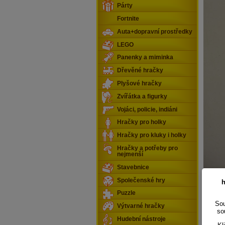
Párty
Fortnite
Auta+dopravní prostředky
LEGO
Panenky a miminka
Dřevěné hračky
Plyšové hračky
Zvířátka a figurky
Vojáci, policie, indiáni
Hračky pro holky
Hračky pro kluky i holky
Hračky a potřeby pro
nejmenší
Stavebnice
Společenské hry
h
Svítící
Puzzle
zejména
Sou
modelov
Výtvarné hračky
so
Hudební nástroje