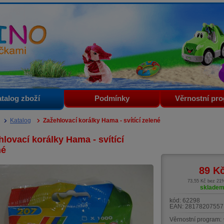
i
talog zboží
Podmínky
Věrnostní pr
Katalog
Zažehlovací korálky Hama - svítící zelené
lovací korálky Hama - svítící
né
89
K
73,55 Kč bez 2
sklade
kód:
62298
EAN:
28178207557
Věrnostní program: