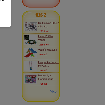
sou
TOP 5
De Cuevas 80537
- Sklád...
2399 Kč
Lego 10340 -
Věnec
2399 Kč
Vodní skluzavka
949 Kč
Houpačka Baby s
pískátk...
369 Kč
Monopoly -
Gábinin kouz...
799 Kč
Více