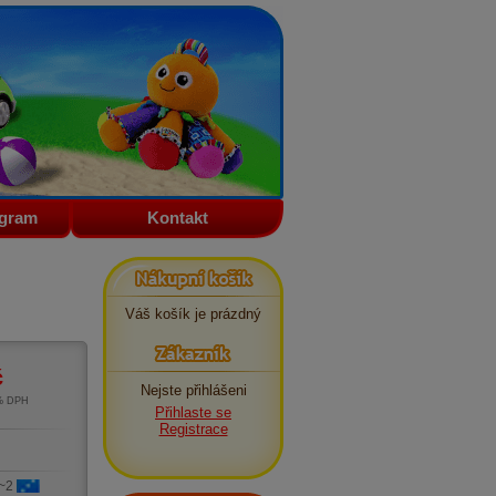
ogram
Kontakt
Nákupní košík
Váš košík je prázdný
Zákazník
č
Nejste přihlášeni
1% DPH
Přihlaste se
m
Registrace
 ~2