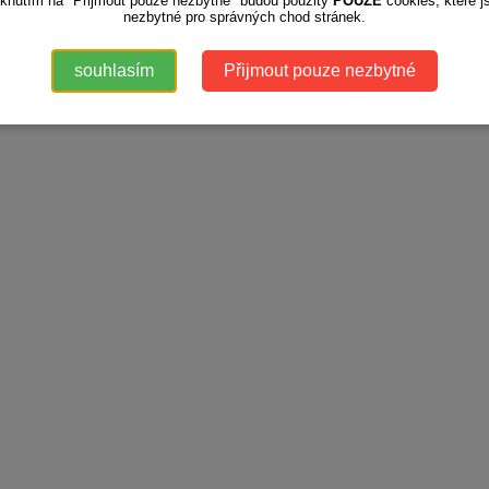
iknutím na "Přijmout pouze nezbytné" budou použity
POUZE
cookies, které j
nezbytné pro správných chod stránek.
souhlasím
Přijmout pouze nezbytné