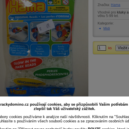
Značka:
Hama
Vhodné pro
kluky a
věku 5-99 let.
Kategorie:
Midi
ks
rackydomino.cz používají cookies, aby se přizpůsobili Vašim potřebám
 korálky,obsahuje: cca 1.000 korálků. Sada vhodná
zlepšil tak Váš uživatelský zážitek.
 k rozšíření vašich stávajicích sad a pro volné
bory cookies používáme k analýze naší návštěvnosti. Kliknutím na "Souhla
aní dle vaší fantazie.
uhlasíte s používáním všech souborů cookies a se zpracováním osobních úd