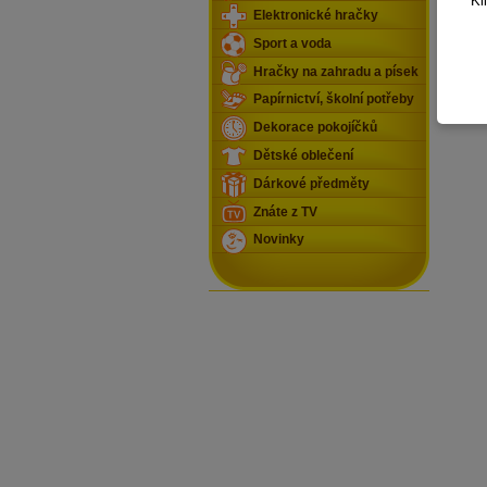
Kl
Elektronické hračky
Sport a voda
Hračky na zahradu a písek
Papírnictví, školní potřeby
Dekorace pokojíčků
Dětské oblečení
Dárkové předměty
Znáte z TV
Novinky