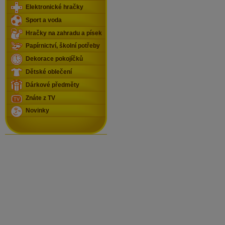
Elektronické hračky
Sport a voda
Hračky na zahradu a písek
Papírnictví, školní potřeby
Dekorace pokojíčků
Dětské oblečení
Dárkové předměty
Znáte z TV
Novinky