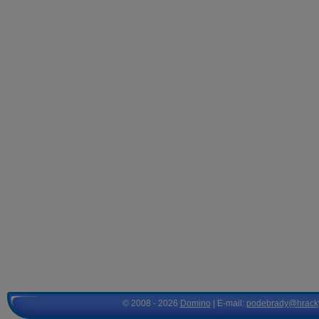
© 2008 - 2026
Domino
| E-mail:
podebrady@hrack