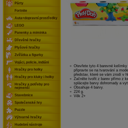
Párty
Fortnite
Auta+dopravní prostředky
LEGO
Panenky a miminka
Dřevěné hračky
Plyšové hračky
Zvířátka a figurky
Vojáci, policie, indiáni
Otevřete tyto 4 barevné kelímky
Hračky pro holky
připravte se na tvarování a mod
představ, které se vám zrodí v h
Hračky pro kluky i holky
Začněte tvořit z barev přímo z 
splácejte barvy dohromady a vyt
Hračky a potřeby pro
Obsahuje 4 barvy.
nejmenší
224 g.
Stavebnice
Věk 2+
Společenské hry
Puzzle
Výtvarné hračky
Hudební nástroje