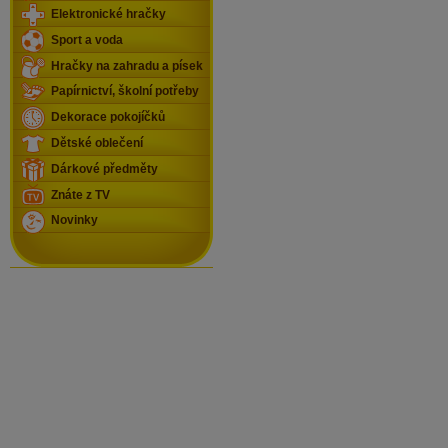
Elektronické hračky
Sport a voda
Hračky na zahradu a písek
Papírnictví, školní potřeby
Dekorace pokojíčků
Dětské oblečení
Dárkové předměty
Znáte z TV
Novinky