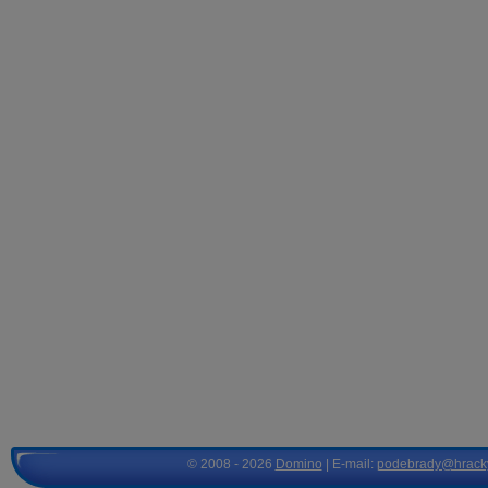
© 2008 - 2026
Domino
| E-mail:
podebrady@hrack