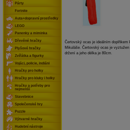
Párty
Fortnite
Auta+dopravní prostředky
LEGO
Panenky a miminka
Dřevěné hračky
Čertovský ocas je ideálním doplňkem
Mikuláše. Čertovský ocas je vyztužen 
Plyšové hračky
držení a jeho délka je 80cm.
Zvířátka a figurky
Vojáci, policie, indiáni
Hračky pro holky
Hračky pro kluky i holky
Hračky a potřeby pro
nejmenší
Stavebnice
Společenské hry
Puzzle
Výtvarné hračky
Hudební nástroje