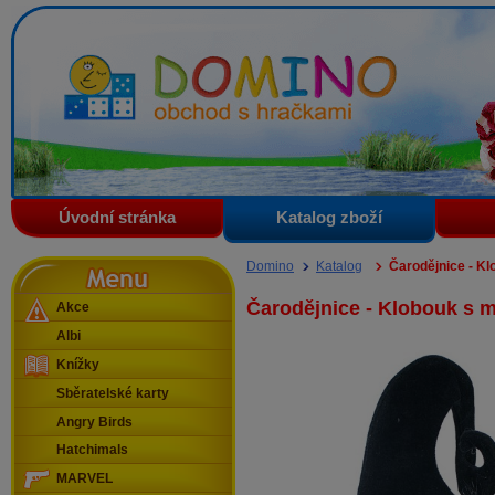
Domino - obchod s hračkami
Úvodní stránka
Katalog zboží
Menu
Domino
Katalog
Čarodějnice - Kl
Čarodějnice - Klobouk s m
Akce
Albi
Knížky
Sběratelské karty
Angry Birds
Hatchimals
MARVEL