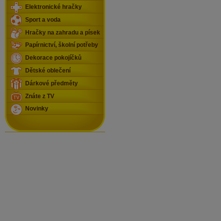
Elektronické hračky
Sport a voda
Hračky na zahradu a písek
Papírnictví, školní potřeby
Dekorace pokojíčků
Dětské oblečení
Dárkové předměty
Znáte z TV
Novinky