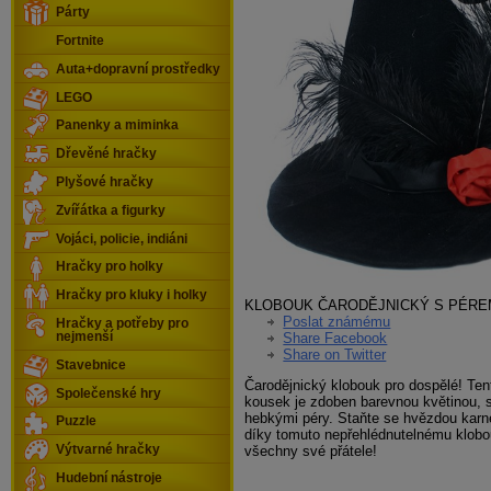
Párty
Fortnite
Auta+dopravní prostředky
LEGO
Panenky a miminka
Dřevěné hračky
Plyšové hračky
Zvířátka a figurky
Vojáci, policie, indiáni
Hračky pro holky
Hračky pro kluky i holky
KLOBOUK ČARODĚJNICKÝ S PÉREM
Poslat známému
Hračky a potřeby pro
Share Facebook
nejmenší
Share on Twitter
Stavebnice
Čarodějnický klobouk pro dospělé! Te
Společenské hry
kousek je zdoben barevnou květinou, 
hebkými péry. Staňte se hvězdou karn
Puzzle
díky tomuto nepřehlédnutelnému klobo
všechny své přátele!
Výtvarné hračky
Hudební nástroje