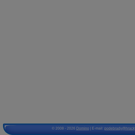
© 2008 - 2026
Domino
| E-mail:
podebrady@hrack