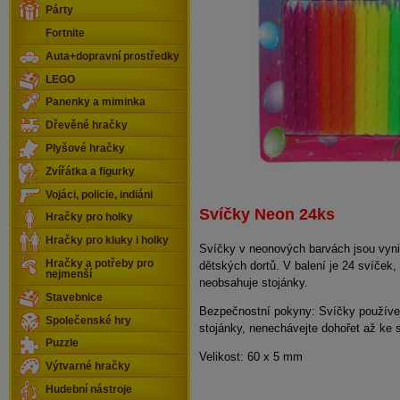
Párty
Fortnite
Auta+dopravní prostředky
LEGO
Panenky a miminka
Dřevěné hračky
Plyšové hračky
Zvířátka a figurky
Vojáci, policie, indiáni
Svíčky Neon 24ks
Hračky pro holky
Hračky pro kluky i holky
Svíčky v neonových barvách jsou vyni
Hračky a potřeby pro
dětských dortů. V balení je 24 svíček,
nejmenší
neobsahuje stojánky.
Stavebnice
Bezpečnostní pokyny:
Svíčky používe
Společenské hry
stojánky, nenechávejte dohořet až ke 
Puzzle
Velikost: 60 x 5 mm
Výtvarné hračky
Hudební nástroje