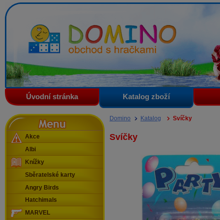
Domino - obchod s hračkami
Úvodní stránka
Katalog zboží
Menu
Domino
Katalog
Svíčky
Svíčky
Akce
Albi
Knížky
Sběratelské karty
Angry Birds
Hatchimals
MARVEL