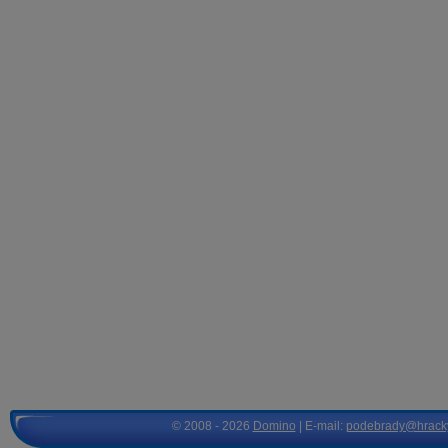
© 2008 - 2026
Domino
| E-mail:
podebrady@hrack