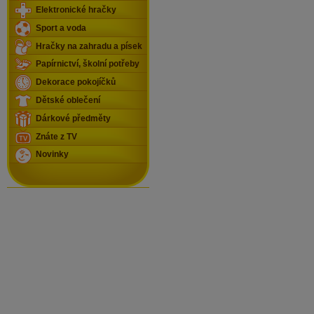
Elektronické hračky
Sport a voda
Hračky na zahradu a písek
Papírnictví, školní potřeby
Dekorace pokojíčků
Dětské oblečení
Dárkové předměty
Znáte z TV
Novinky