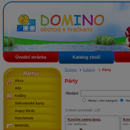
Domino - obchod s hračkami
Úvodní stránka
Katalog zboží
Menu
Domino
Katalog
Párty
Párty
Akce
Albi
Hledání:
Knížky
Hledat v této kategorii
Hle
Sběratelské karty
Celkem produktů: 129
Angry Birds
Hatchimals
Kostým swing dosp.
Krev
kód:
0edff1cfbe
,
kód:
MARVEL