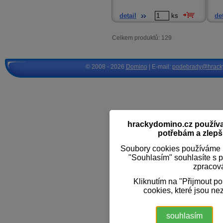
detail
ks
det
Celkem produktů: 129
© 2008 - 2026
Domino
| E-mail:
podebrady@hrack
hrackydomino.cz používaj
potřebám a zlepši
Soubory cookies používáme k
"Souhlasím" souhlasíte s 
zpracov
Kliknutím na "Přijmout p
cookies, které jsou ne
souhlasím