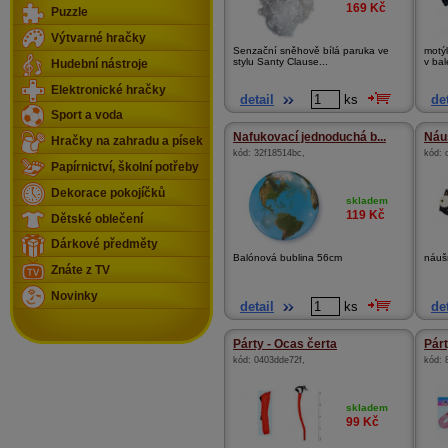
169
Kč
Puzzle
Výtvarné hračky
Senzační sněhově bílá paruka ve
motýl
stylu Santy Clause...
v bal
Hudební nástroje
Elektronické hračky
detail
ks
det
Sport a voda
Nafukovací jednoduchá b...
Náu
Hračky na zahradu a písek
kód:
32f18514bc
,
kód:
Papírnictví, školní potřeby
Dekorace pokojíčků
skladem
119
Kč
Dětské oblečení
Dárkové předměty
Balónová bublina 56cm
náuš
Znáte z TV
Novinky
detail
ks
det
Párty - Ocas čerta
Párt
kód:
0403dde72f
,
kód:
skladem
99
Kč