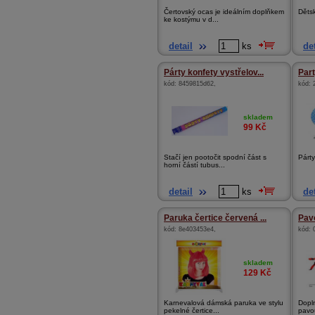
Čertovský ocas je ideálním doplňkem
Děts
ke kostýmu v d...
detail
ks
det
Párty konfety vystřelov...
Part
kód:
8459815d62
,
kód:
skladem
99
Kč
Stačí jen pootočit spodní část s
Párt
horní částí tubus...
detail
ks
det
Paruka čertice červená ...
Pav
kód:
8e403453e4
,
kód:
skladem
129
Kč
Karnevalová dámská paruka ve stylu
Dopl
pekelné čertice...
pavo