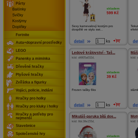
Párty
skladem
Balónky
599
Kč
Svíčky
Kostýmy
Sexy karnevalový kostým pro
Tekut
Doplňky
dospělé ve stylu swi...
efekt
Fortnite
detail
ks
det
Auta+dopravní prostředky
LEGO
Ledové království - Taš...
Máš
kód:
d4805a032d
,
kód:
Panenky a miminka
Dřevěné hračky
skladem
Plyšové hračky
39
Kč
Zvířátka a figurky
Frozen tašky 6ks
slám
Vojáci, policie, indiáni
Hračky pro holky
detail
ks
det
Hračky pro kluky i holky
Hračky a potřeby pro
Mikuláš-paruka bílá dos...
Motý
nejmenší
kód:
8dc38e155d
,
kód:
Stavebnice
Společenské hry
skladem