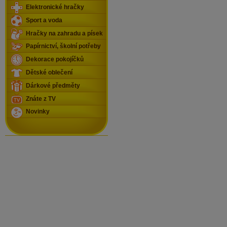
Elektronické hračky
Sport a voda
Hračky na zahradu a písek
Papírnictví, školní potřeby
Dekorace pokojíčků
Dětské oblečení
Dárkové předměty
Znáte z TV
Novinky