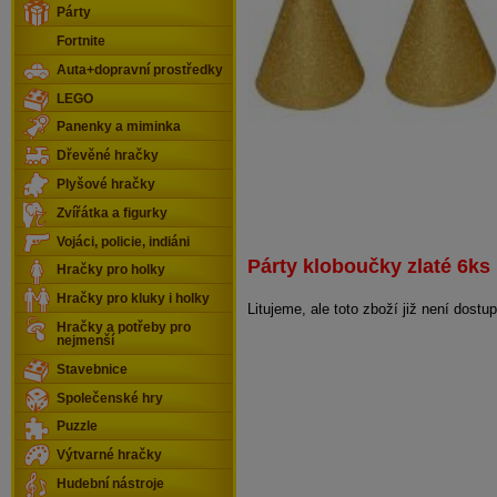
Párty
Fortnite
Auta+dopravní prostředky
LEGO
Panenky a miminka
Dřevěné hračky
Plyšové hračky
Zvířátka a figurky
Vojáci, policie, indiáni
Párty kloboučky zlaté 6ks
Hračky pro holky
Hračky pro kluky i holky
Litujeme, ale toto zboží již není dostu
Hračky a potřeby pro
nejmenší
Stavebnice
Společenské hry
Puzzle
Výtvarné hračky
Hudební nástroje