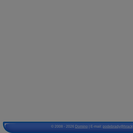
© 2008 - 2026
Domino
| E-mail:
podebrady@hrack