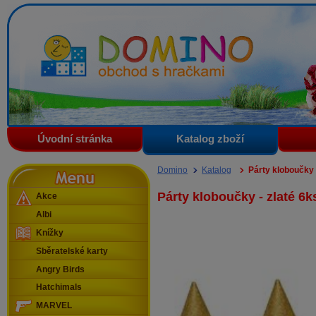
Domino - obchod s hračkami
Úvodní stránka
Katalog zboží
Menu
Domino
Katalog
Párty kloboučky 
Párty kloboučky - zlaté 6k
Akce
Albi
Knížky
Sběratelské karty
Angry Birds
Hatchimals
MARVEL