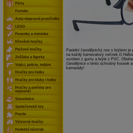
Párty
Fortnite
Auta+dopravní prostředky
LEGO
Panenky a miminka
Dřevěné hračky
Plyšové hračky
Parádní čarodějnický nos s brýlemi je
na každý karnevalový večírek či Hallo
Zvířátka a figurky
vyroben z gumy a brýle z PVC. Oboha
čarodějnice o tento úchvatný kousek 
Vojáci, policie, indiáni
kamarády!
Hračky pro holky
Hračky pro kluky i holky
Hračky a potřeby pro
nejmenší
Stavebnice
Společenské hry
Puzzle
Výtvarné hračky
Hudební nástroje