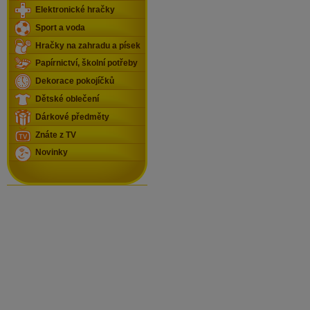
Elektronické hračky
Sport a voda
Hračky na zahradu a písek
Papírnictví, školní potřeby
Dekorace pokojíčků
Dětské oblečení
Dárkové předměty
Znáte z TV
Novinky