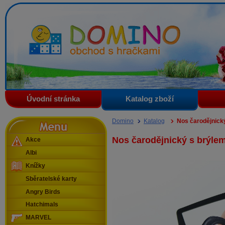
Domino - obchod s hračkami
Úvodní stránka
Katalog zboží
Menu
Domino
Katalog
Nos čarodějnický
Nos čarodějnický s brýlem
Akce
Albi
Knížky
Sběratelské karty
Angry Birds
Hatchimals
MARVEL