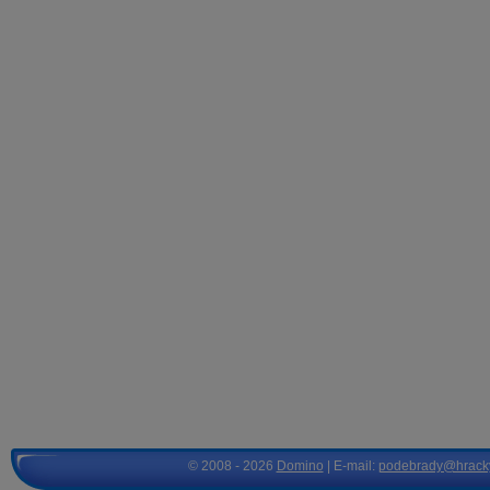
© 2008 - 2026
Domino
| E-mail:
podebrady@hrack