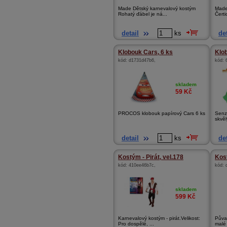
Made Dětský karnevalový kostým
Made
Rohatý ďábel je ná...
Čerti
detail
ks
det
Klobouk Cars, 6 ks
Klo
kód:
d1731d47b6
,
kód:
skladem
59
Kč
PROCOS klobouk papírový Cars 6 ks
Senz
skvěl
detail
ks
det
Kostým - Pirát, vel.178
Kost
kód:
410ee46b7c
,
kód:
skladem
599
Kč
Karnevalový kostým - pirát.Velikost:
Půva
Pro dospělé, ...
malé 