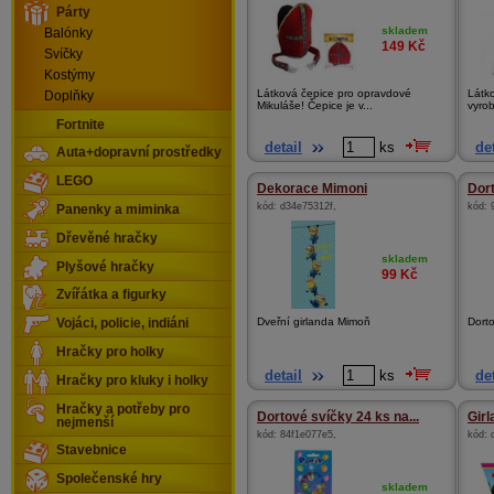
Párty
skladem
Balónky
149
Kč
Svíčky
Kostýmy
Látková čepice pro opravdové
Látko
Doplňky
Mikuláše! Čepice je v...
vyrob
Fortnite
detail
ks
det
Auta+dopravní prostředky
LEGO
Dekorace Mimoni
Dor
kód:
d34e75312f
,
kód:
Panenky a miminka
Dřevěné hračky
skladem
Plyšové hračky
99
Kč
Zvířátka a figurky
Dveřní girlanda Mimoň
Dorto
Vojáci, policie, indiáni
Hračky pro holky
detail
ks
det
Hračky pro kluky i holky
Hračky a potřeby pro
Dortové svíčky 24 ks na...
Girl
nejmenší
kód:
84f1e077e5
,
kód:
Stavebnice
Společenské hry
skladem