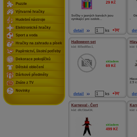
29
Kč
Puzzle
Výtvarné hračky
Svíčky v jasných barvách jsou
Girl
vynikající pro ozdob...
-
Hudební nástroje
Elektronické hračky
detail
ks
det
Sport a voda
Halloween set
Hla
Hračky na zahradu a písek
kód:
805ed95ec1
,
kód:
Papírnictví, školní potřeby
Dekorace pokojíčků
skladem
69
Kč
Dětské oblečení
Dárkové předměty
Hlav
2,5 c
Znáte z TV
Novinky
detail
ks
det
Karneval - Čert
Karn
kód:
d8cf3da434
,
kód:
skladem
499
Kč