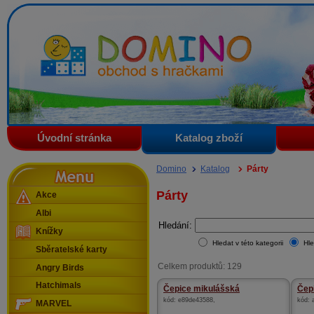
Domino - obchod s hračkami
Úvodní stránka
Katalog zboží
Menu
Domino
Katalog
Párty
Párty
Akce
Albi
Hledání:
Knížky
Hledat v této kategorii
Hle
Sběratelské karty
Celkem produktů: 129
Angry Birds
Hatchimals
Čepice mikulášská
Čepi
kód:
e89de43588
,
kód:
MARVEL