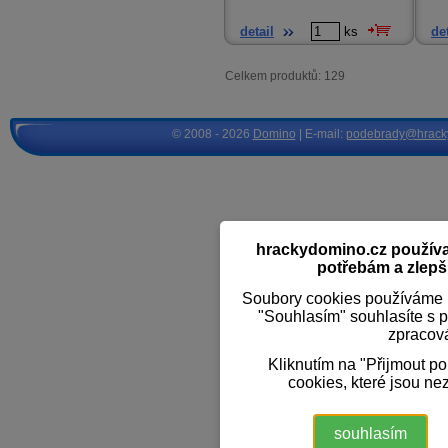
detail
ks
det
Celkem produktů: 129
© 2008 - 2026
Domino
| E-mail:
podebrady@hrack
hrackydomino.cz používaj
potřebám a zlepši
Soubory cookies používáme k
"Souhlasím" souhlasíte s 
zpracov
Kliknutím na "Přijmout p
cookies, které jsou ne
souhlasím