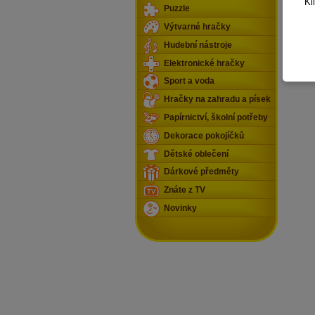
Kl
Puzzle
Výtvarné hračky
Hudební nástroje
Elektronické hračky
Sport a voda
Hračky na zahradu a písek
Papírnictví, školní potřeby
Dekorace pokojíčků
Dětské oblečení
Dárkové předměty
Znáte z TV
Novinky