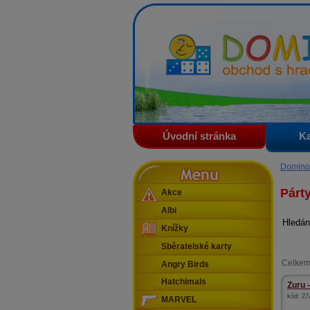
Domino - obchod s hračkam
Úvodní stránka
Ka
Menu
Domino
Párt
Akce
Albi
Hledán
Knížky
Sběratelské karty
Celkem
Angry Birds
Hatchimals
Zuru -
kód:
27
MARVEL