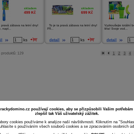
skladem
skladem
499
Kč
699
Kč
a pravá zábava na letní dny!
To je ta pravá zábava na letní dny!
Vyzkoušejte totální 
, napl...
Při...
léta! Svoje vod...
il
ks
detail
ks
detail
 produktů: 129
1
2
3
4
rackydomino.cz používají cookies, aby se přizpůsobili Vašim potřebám
zlepšil tak Váš uživatelský zážitek.
bory cookies používáme k analýze naší návštěvnosti. Kliknutím na "Souhla
uhlasíte s používáním všech souborů cookies a se zpracováním osobních úd