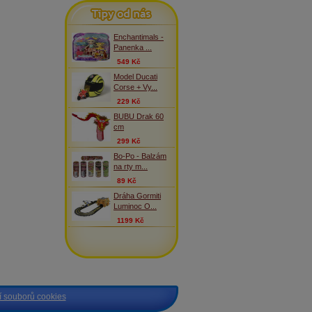
Tipy od nás
Enchantimals -
Panenka ...
549 Kč
Model Ducati
Corse + Vy...
229 Kč
BUBU Drak 60
cm
299 Kč
Bo-Po - Balzám
na rty m...
89 Kč
Dráha Gormiti
Luminoc O...
1199 Kč
 souborů cookies