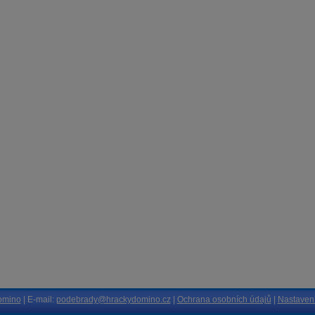
omino
| E-mail:
podebrady@hrackydomino.cz
|
Ochrana osobních údajů
|
Nastavení