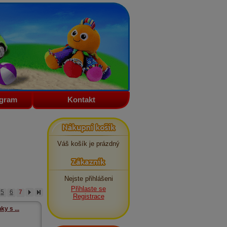
ogram
Kontakt
Nákupní košík
Váš košík je prázdný
Zákazník
Nejste přihlášeni
Přihlaste se
5
6
7
Registrace
ky s ...