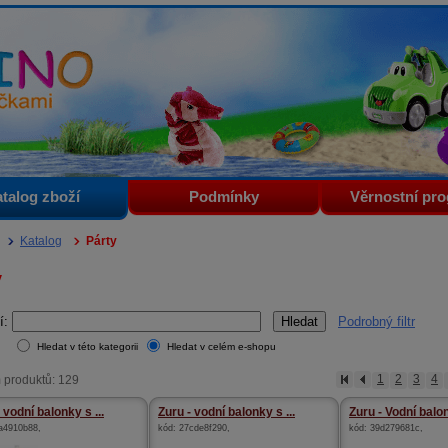
i
talog zboží
Podmínky
Věrnostní pr
Katalog
Párty
y
í:
Podrobný filtr
Hledat v této kategorii
Hledat v celém e-shopu
 produktů: 129
1
2
3
4
 vodní balonky s ...
Zuru - vodní balonky s ...
Zuru - Vodní balon
a4910b88
,
kód:
27cde8f290
,
kód:
39d279681c
,