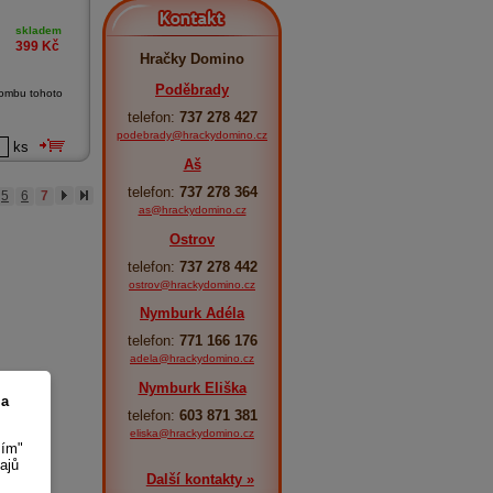
Kontakt
skladem
399
Kč
Hračky Domino
Poděbrady
bombu tohoto
telefon:
737 278 427
podebrady@hrackydomino.cz
ks
Aš
telefon:
737 278 364
5
6
7
as@hrackydomino.cz
Ostrov
telefon:
737 278 442
ostrov@hrackydomino.cz
Nymburk Adéla
telefon:
771 166 176
adela@hrackydomino.cz
Nymburk Eliška
 a
telefon:
603 871 381
eliska@hrackydomino.cz
sím"
ajů
Další kontakty »