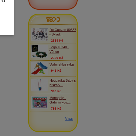
sou
TOP 5
De Cuevas 80537
- Sklád...
2399 Kč
Lego 10340 -
Věnec
2399 Kč
Vodní skluzavka
949 Kč
Houpačka Baby s
pískátk...
369 Kč
Monopoly -
Gábinin kouz...
799 Kč
Více