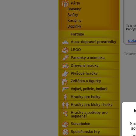
Párty
Balónky
Svíčky
Kostýmy
To je t
Doplňky
Připojte
Fortnite
deta
Auta+dopravní prostředky
LEGO
Celkem
Panenky a miminka
Dřevěné hračky
Plyšové hračky
Zvířátka a figurky
Vojáci, policie, indiáni
Hračky pro holky
Hračky pro kluky i holky
h
Hračky a potřeby pro
nejmenší
Sou
Stavebnice
so
Společenské hry