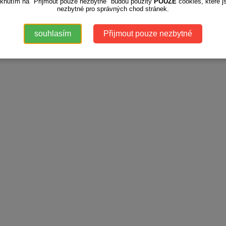
iknutím na "Přijmout pouze nezbytné" budou použity
POUZE
cookies, které j
nezbytné pro správných chod stránek.
souhlasím
Přijmout pouze nezbytné