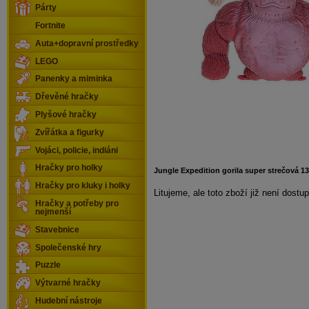
Párty
Fortnite
Auta+dopravní prostředky
LEGO
Panenky a miminka
Dřevěné hračky
Plyšové hračky
Zvířátka a figurky
Vojáci, policie, indiáni
Hračky pro holky
Jungle Expedition gorila super strečová 13
Hračky pro kluky i holky
Litujeme, ale toto zboží již není dostu
Hračky a potřeby pro
nejmenší
Stavebnice
Společenské hry
Puzzle
Výtvarné hračky
Hudební nástroje