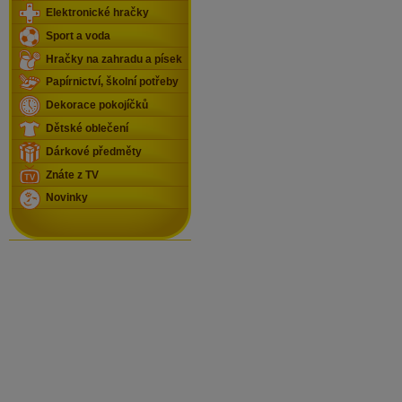
Elektronické hračky
Sport a voda
Hračky na zahradu a písek
Papírnictví, školní potřeby
Dekorace pokojíčků
Dětské oblečení
Dárkové předměty
Znáte z TV
Novinky