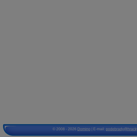
© 2008 - 2026
Domino
| E-mail:
podebrady@hrack