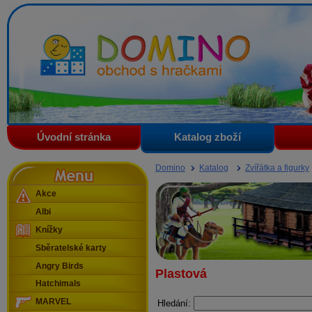
Domino - obchod s hračkami
Úvodní stránka
Katalog zboží
Menu
Domino
Katalog
Zvířátka a figurky
Akce
Albi
Knížky
Sběratelské karty
Angry Birds
Plastová
Hatchimals
MARVEL
Hledání: