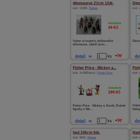
dinosaurus 21cm 12dr.
Din
kód:
10298
,
Rappa
kód:
skladem
49
Kč
Vyber si tvojeho oblíbeného
Dino
dinosaura, záleží jeno...
detail
ks
det
Fisher Price - Mickey a...
Fish
kód:
3c48654ec8
,
Fisher Price
kód:
skladem
299
Kč
Fisher Price - Mickey a Goofy Známé
FISH
figurky z Mic...
Daisy
detail
ks
det
had 106cm 6dr.
Had
kód:
9844
,
Rappa
kód: