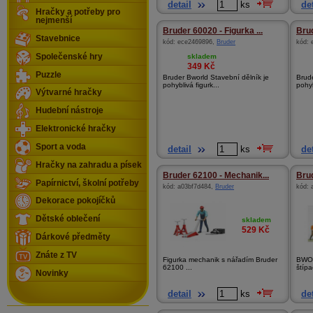
detail
ks
det
Hračky a potřeby pro
nejmenší
Bruder 60020 - Figurka ...
Brud
Stavebnice
kód:
ece2469896
,
Bruder
kód:
Společenské hry
skladem
349
Kč
Puzzle
Bruder Bworld Stavební dělník je
Brude
pohyblivá figurk...
pohyb
Výtvarné hračky
Hudební nástroje
Elektronické hračky
Sport a voda
detail
ks
det
Hračky na zahradu a písek
Bruder 62100 - Mechanik...
Brud
Papírnictví, školní potřeby
kód:
a03bf7d484
,
Bruder
kód:
Dekorace pokojíčků
Dětské oblečení
skladem
529
Kč
Dárkové předměty
Znáte z TV
Figurka mechanik s nářadím Bruder
BWOR
62100 ...
štípa
Novinky
detail
ks
det