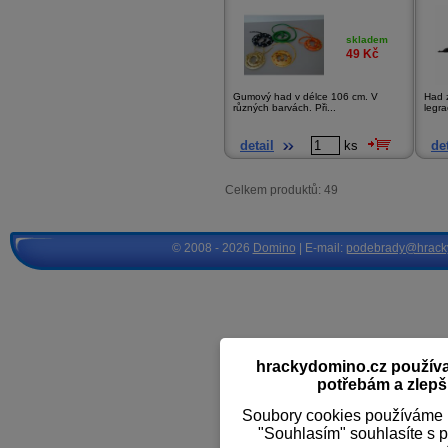
skladem
49
Kč
Gumový had v délce 106 cm. V
Had z
různých barvách. Při...
legra
detail
ks
det
Celkem produktů: 49
© 2008 - 2026
Domino
| E-mail:
podebrady@hrack
hrackydomino.cz používaj
potřebám a zlepši
Soubory cookies používáme k
"Souhlasím" souhlasíte s 