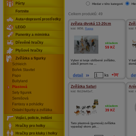
Párty
Hledat v této kategorii
Hle
Fortnite
Celkem produktů: 49
Auta+dopravní prostředky
zvířata divoká 13-20cm
Zví
LEGO
kód:
9856
,
Rappa
kód:
Panenky a miminka
Dřevěné hračky
skladem
59
Kč
Plyšové hračky
Zvířátka a figurky
Vyber si tvoje oblíbené zvířátko,
V ba
záleží jenom na ...
domác
Schleich
Bořek Stavitel
detail
ks
det
Papo
Bullyland
Zvířátka Safari
Aré
Plastová
kód:
6b124e61e7
,
kód:
Sety figurek
Semišová
Fantasy a pohádky
skladem
Ostatní figurky a zvířátka
39
Kč
Vojáci, policie, indiáni
Tato plastová (gumová) zvířátka
Hračky pro holky
vypadají skoro jak...
Hračky pro kluky i holky