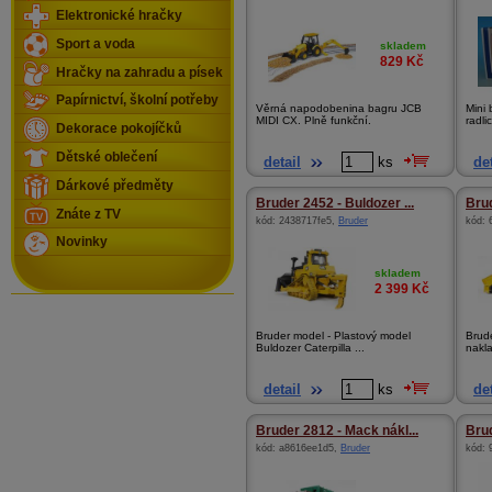
Elektronické hračky
Sport a voda
skladem
829
Kč
Hračky na zahradu a písek
Papírnictví, školní potřeby
Věrná napodobenina bagru JCB
Mini
MIDI CX. Plně funkční.
radli
Dekorace pokojíčků
Dětské oblečení
detail
ks
det
Dárkové předměty
Bruder 2452 - Buldozer ...
Brud
Znáte z TV
kód:
2438717fe5
,
Bruder
kód:
Novinky
skladem
2 399
Kč
Bruder model - Plastový model
Brud
Buldozer Caterpilla ...
nakla
detail
ks
det
Bruder 2812 - Mack nákl...
Brud
kód:
a8616ee1d5
,
Bruder
kód: