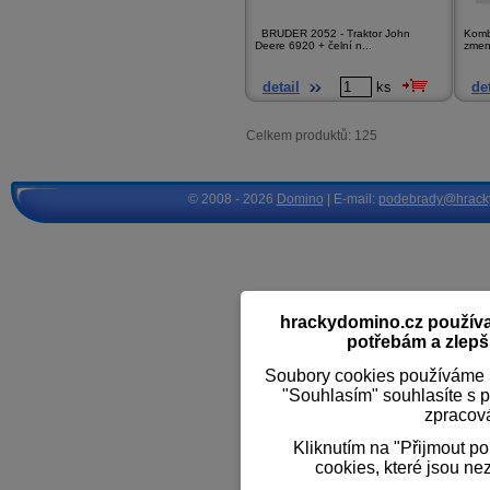
BRUDER 2052 - Traktor John
Komb
Deere 6920 + čelní n...
zmen
detail
ks
det
Celkem produktů: 125
© 2008 - 2026
Domino
| E-mail:
podebrady@hrack
hrackydomino.cz používaj
potřebám a zlepši
Soubory cookies používáme k
"Souhlasím" souhlasíte s 
zpracov
Kliknutím na "Přijmout p
cookies, které jsou ne