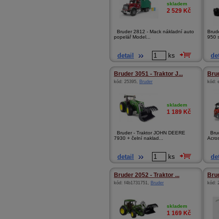
skladem
2 529
Kč
Bruder 2812 - Mack nákladní auto
Brud
popelář Model...
950 s
detail
ks
det
Bruder 3051 - Traktor J...
Brud
kód:
25395
,
Bruder
kód:
skladem
1 189
Kč
Bruder - Traktor JOHN DEERE
Brud
7930 + čelní naklad...
Acros
detail
ks
det
Bruder 2052 - Traktor ...
Brud
kód:
f4b1731751
,
Bruder
kód:
skladem
1 169
Kč