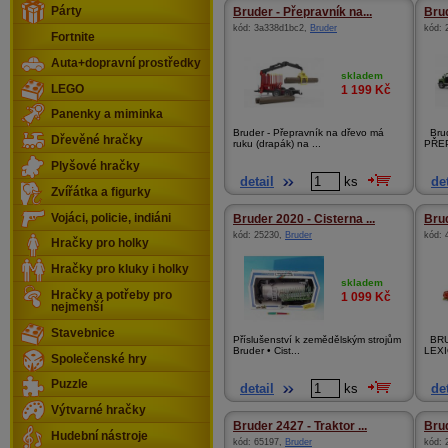
Párty
Bruder - Přepravník na...
Brud
kód:
3a338d1bc2
,
Bruder
kód:
Fortnite
Auta+dopravní prostředky
skladem
LEGO
1 199
Kč
Panenky a miminka
Bruder - Přepravník na dřevo má
Brud
Dřevěné hračky
ruku (drapák) na ...
PŘEP
Plyšové hračky
detail
ks
det
Zvířátka a figurky
Vojáci, policie, indiáni
Bruder 2020 - Cisterna ...
Brud
kód:
25230
,
Bruder
kód:
Hračky pro holky
Hračky pro kluky i holky
skladem
Hračky a potřeby pro
1 099
Kč
nejmenší
Stavebnice
Příslušenství k zemědělským strojům
BRU
Bruder • Cist...
LEXI
Společenské hry
Puzzle
detail
ks
det
Výtvarné hračky
Bruder 2427 - Traktor ...
Brud
Hudební nástroje
kód:
65197
,
Bruder
kód: