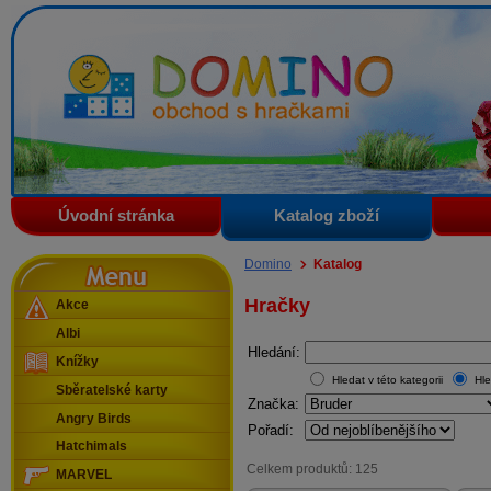
Domino - obchod s hračkami
Úvodní stránka
Katalog zboží
Menu
Domino
Katalog
Hračky
Akce
Albi
Hledání:
Knížky
Hledat v této kategorii
Hle
Sběratelské karty
Značka:
Angry Birds
Pořadí:
Hatchimals
Celkem produktů: 125
MARVEL