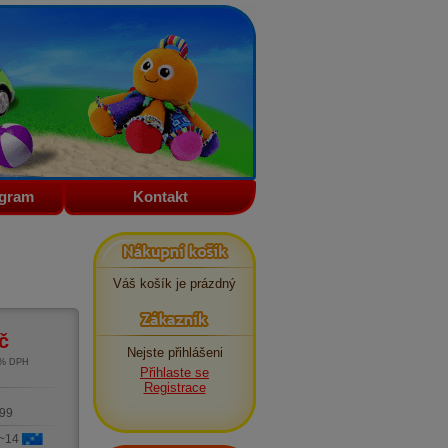
ogram
Kontakt
Nákupní košík
Váš košík je prázdný
Zákazník
č
Nejste přihlášeni
1% DPH
Přihlaste se
m
Registrace
99
 ~14