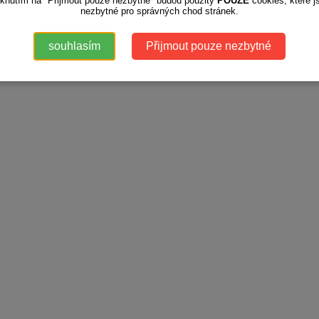
iknutím na "Přijmout pouze nezbytné" budou použity
POUZE
cookies, které j
nezbytné pro správných chod stránek.
souhlasím
Přijmout pouze nezbytné