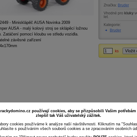
Značka:
Bruder
Vhodné pro
kluky
v
let.
 2449 - Minisklápěč AUSA Novinka 2009
Kategorie:
per AUSA - malý kolový stroj se sklápěcí ložnou
Bruder
. Zatáčení pomocí kloubu ve středu vozidla.
telné závěsné zařízení
24x170mm
ks
rackydomino.cz používají cookies, aby se přizpůsobili Vašim potřebám
zlepšil tak Váš uživatelský zážitek.
bory cookies používáme k analýze naší návštěvnosti. Kliknutím na "Souhla
uhlasíte s používáním všech souborů cookies a se zpracováním osobních úd