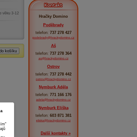
Kontakt
e věku 3-12
Hračky Domino
Poděbrady
telefon:
737 278 427
podebrady@hrackydomino.cz
Aš
telefon:
737 278 364
as@hrackydomino.cz
Ostrov
telefon:
737 278 442
ostrov@hrackydomino.cz
Nymburk Adéla
telefon:
771 166 176
adela@hrackydomino.cz
Nymburk Eliška
 a
telefon:
603 871 381
eliska@hrackydomino.cz
sím"
ajů
Další kontakty »