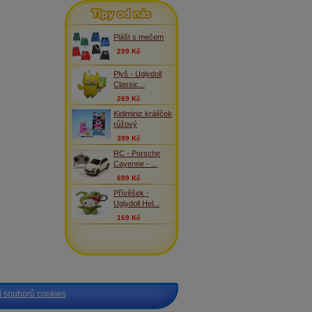
Tipy od nás
Plášt s mečem
299 Kč
Plyš - Uglydoll
Classic...
269 Kč
Kidiminiz králíček
růžový
399 Kč
RC - Porsche
Cayenne - ...
699 Kč
Přívěšek -
Uglydoll Hel...
169 Kč
 souborů cookies