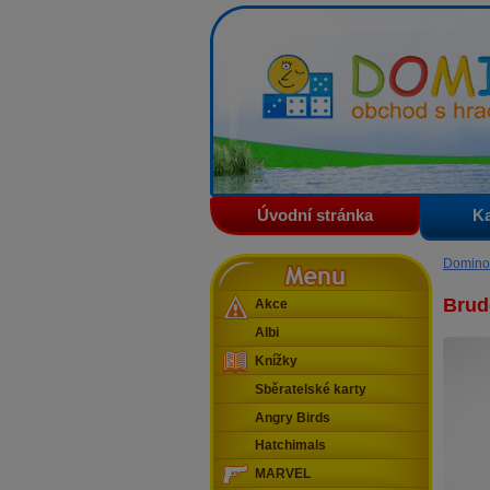
Domino - obchod s hračkam
Úvodní stránka
Ka
Menu
Domino
Brud
Akce
Albi
Knížky
Sběratelské karty
Angry Birds
Hatchimals
MARVEL