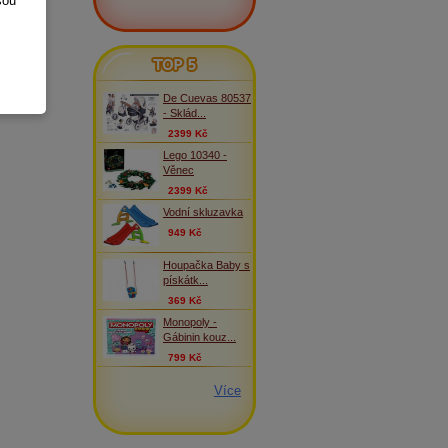
sou
TOP 5
De Cuevas 80537
- Sklád...
2399 Kč
Lego 10340 -
Věnec
2399 Kč
Vodní skluzavka
949 Kč
Houpačka Baby s
pískátk...
369 Kč
Monopoly -
Gábinin kouz...
799 Kč
Více