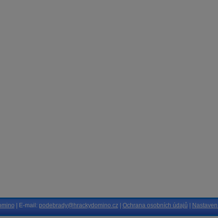
omino
| E-mail:
podebrady@hrackydomino.cz
|
Ochrana osobních údajů
|
Nastavení