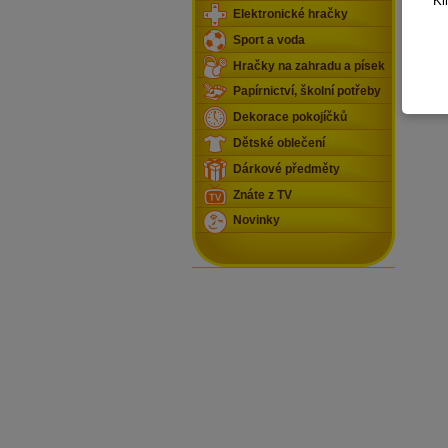
Kl
Elektronické hračky
Sport a voda
Hračky na zahradu a písek
Papírnictví, školní potřeby
Dekorace pokojíčků
Dětské oblečení
Dárkové předměty
Znáte z TV
Novinky