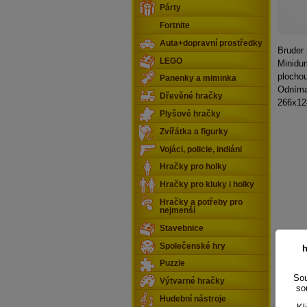
Párty
Fortnite
Auta+dopravní prostředky
Bruder
LEGO
Minidum
plochou
Panenky a miminka
Odníma
Dřevěné hračky
266x1
Plyšové hračky
Zvířátka a figurky
Vojáci, policie, indiáni
Hračky pro holky
Hračky pro kluky i holky
Hračky a potřeby pro
nejmenší
Stavebnice
Společenské hry
h
Puzzle
Sou
Výtvarné hračky
so
Hudební nástroje