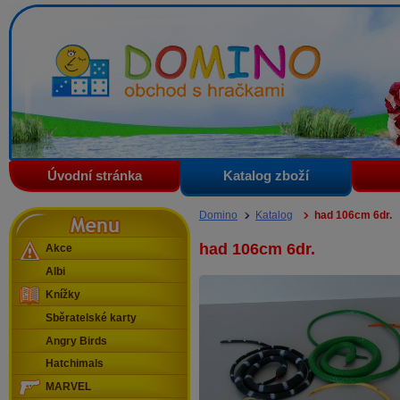
Domino - obchod s hračkami
Úvodní stránka
Katalog zboží
Menu
Domino
Katalog
had 106cm 6dr.
had 106cm 6dr.
Akce
Albi
Knížky
Sběratelské karty
Angry Birds
Hatchimals
MARVEL