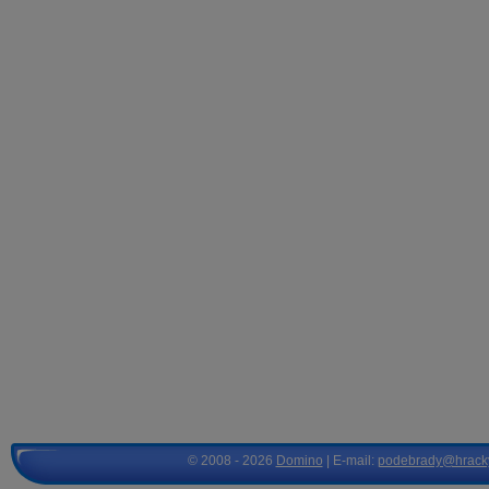
© 2008 - 2026
Domino
| E-mail:
podebrady@hrack