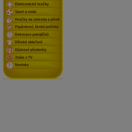
Elektronické hračky
Sport a voda
Hračky na zahradu a písek
Papírnictví, školní potřeby
Dekorace pokojíčků
Dětské oblečení
Dárkové předměty
Znáte z TV
Novinky