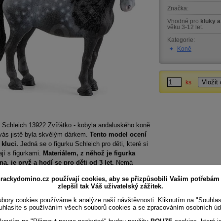
Značka:
Vhodné pro
kluky a
věku 3-12 let.
Kategorie:
Koně
ks
 Schleich 13922 Zvířátko - kobyla andaluského koně
vás jistě byla skvělým dárkem.
Tento model ocení
 kluci.
Jedná se o figurku Schleich pro děti, které si
ají s figurkami.
Materiálem, z něhož je figurka
na, je
pryž
a hodí se pro děti od
3 let
.
Nemá
vou hlavou ani končetiny.
rackydomino.cz používají cookies, aby se přizpůsobili Vašim potřebám
zlepšil tak Váš uživatelský zážitek.
bory cookies používáme k analýze naší návštěvnosti. Kliknutím na "Souhla
uhlasíte s používáním všech souborů cookies a se zpracováním osobních úd