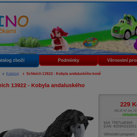
i
talog zboží
Podmínky
Věrnostní pr
Katalog
Schleich 13922 - Kobyla andaluského koně
eich 13922 - Kobyla andaluského
229
K
189,26 Kč bez 2
sklade
kód:
7697ca64b6
EAN:
40594333051
Věrnostní program: