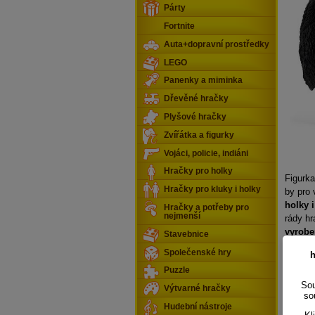
Párty
Fortnite
Auta+dopravní prostředky
LEGO
Panenky a miminka
Dřevěné hračky
Plyšové hračky
Zvířátka a figurky
Vojáci, policie, indiáni
Hračky pro holky
Figurka
Hračky pro kluky i holky
by pro 
holky i
Hračky a potřeby pro
nejmenší
rády hr
vyrobe
Stavebnice
pohybli
Společenské hry
h
Puzzle
Sou
Výtvarné hračky
so
Hudební nástroje