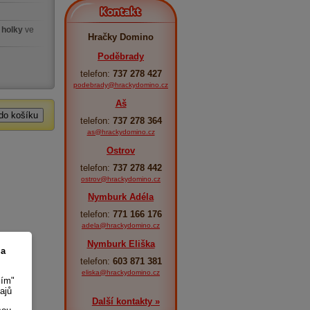
Kontakt
 holky
ve
Hračky Domino
Poděbrady
telefon:
737 278 427
podebrady@hrackydomino.cz
Aš
telefon:
737 278 364
as@hrackydomino.cz
Ostrov
telefon:
737 278 442
ostrov@hrackydomino.cz
Nymburk Adéla
telefon:
771 166 176
adela@hrackydomino.cz
Nymburk Eliška
 a
telefon:
603 871 381
eliska@hrackydomino.cz
sím"
ajů
Další kontakty »