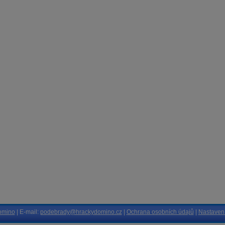
omino
| E-mail:
podebrady@hrackydomino.cz
|
Ochrana osobních údajů
|
Nastavení