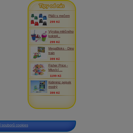
Tipy od nás
Plášt s mečem
299 Kč
Výroba mléčného
koktejl...
299 Kč
MegaBloks - Dino
train
399 Kč
Fisher Price -
Mluvící ...
1199 Kč
Kidiminiz pejsek
modrý
399 Kč
 souborů cookies