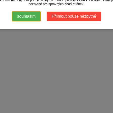
iknutím na "Přijmout pouze nezbytné" budou použity
POUZE
cookies, které j
nezbytné pro správných chod stránek.
souhlasím
Přijmout pouze nezbytné