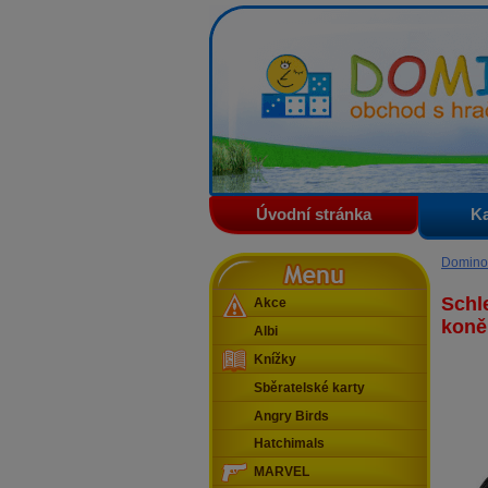
Domino - obchod s hračkam
Úvodní stránka
Ka
Menu
Domino
Schl
Akce
koně
Albi
Knížky
Sběratelské karty
Angry Birds
Hatchimals
MARVEL