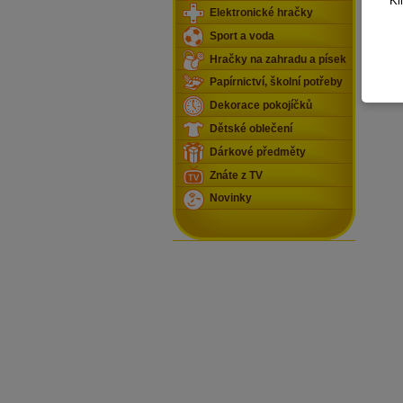
Kl
Elektronické hračky
Sport a voda
Hračky na zahradu a písek
Papírnictví, školní potřeby
Dekorace pokojíčků
Dětské oblečení
Dárkové předměty
Znáte z TV
Novinky