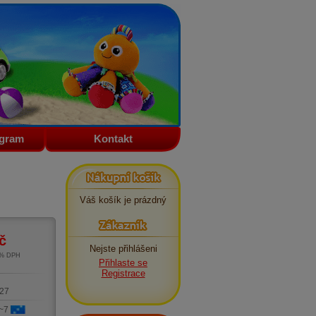
ogram
Kontakt
Nákupní košík
Váš košík je prázdný
Zákazník
č
Nejste přihlášeni
1% DPH
Přihlaste se
m
Registrace
27
 ~7