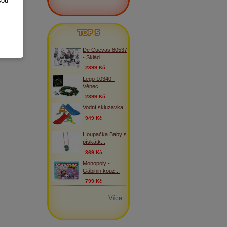
sou
TOP 5
De Cuevas 80537
- Sklád...
2399 Kč
Lego 10340 -
Věnec
2399 Kč
Vodní skluzavka
949 Kč
Houpačka Baby s
pískátk...
369 Kč
Monopoly -
Gábinin kouz...
799 Kč
Více