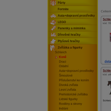
Párty
Fortnite
Celkem
Auta+dopravní prostředky
Schlei
LEGO
kód:
70
Panenky a miminka
Dřevěné hračky
Plyšové hračky
Zvířátka a figurky
Schleich
Koně
deta
Draci
Ostatní
Schle
Auta+dopravní prostředky
kód:
a4
Šmoulové
Příslušenství ke koním
Divoká zvířata
Lesní zvířata
Prehistorické zvířátka
Lidské figurky
Schlei
Rostliny a stromy
Indiáni