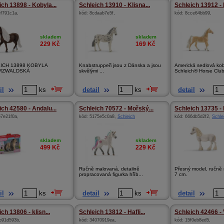
ich 13898 - Kobyla...
Schleich 13910 - Klisna...
Schleich 13912 - 
ef791c1a
,
kód:
8cdaab7e5f
,
kód:
8cce64bb99
,
skladem
skladem
229
Kč
169
Kč
ICH 13898 KOBYLA
Knabstruppeři jsou z Dánska a jsou
Americká sedlová ko
RZWALDSKÁ
skvělými ...
Schleich® Horse Club
il
ks
detail
ks
detail
ich 42580 - Andalu...
Schleich 70572 - Mořský...
Schleich 13735 - K
67e21f0a
,
kód:
5175e5c0a8
,
Schleich
kód:
666db5d2f2
,
Schle
skladem
skladem
499
Kč
229
Kč
Ručně malovaná, detailně
Přesný model, ručně
propracovaná figurka hříb...
7 cm.
il
ks
detail
ks
detail
ch 13806 - klisn...
Schleich 13812 - Hafli...
Schleich 42466 - V
b91d593b
,
kód:
34070919ea
,
kód:
15f0eb8ed5
,