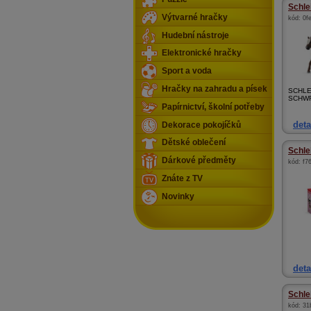
Schle
Výtvarné hračky
kód:
0f
Hudební nástroje
Elektronické hračky
Sport a voda
Hračky na zahradu a písek
SCHLE
SCHW
Papírnictví, školní potřeby
deta
Dekorace pokojíčků
Dětské oblečení
Schle
Dárkové předměty
kód:
f7
Znáte z TV
Novinky
deta
Schlei
kód:
31