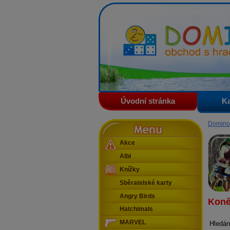
Domino - obchod s hračkam
Úvodní stránka
Ka
Menu
Domino
Akce
Albi
Knížky
Sběratelské karty
Angry Birds
Kon
Hatchimals
MARVEL
Hledán