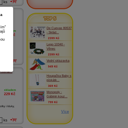
ks
říbě ...
 a
TOP 5
sím"
De Cuevas 80537
ajů
skladem
- Sklád...
149
Kč
2399 Kč
sou
Lego 10340 -
ko - hříbě
Věnec
2399 Kč
Vodní skluzavka
ks
949 Kč
lisna...
Houpačka Baby s
pískátk...
369 Kč
skladem
Monopoly -
229
Kč
Gábinin kouz...
799 Kč
lky i kluky,
Více
ks