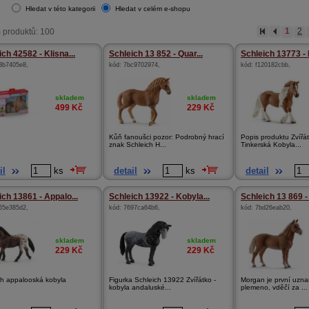
Hledat v této kategorii
Hledat v celém e-shopu
 produktů: 100
1
2
ch 42582 - Klisna...
Schleich 13 852 - Quar...
Schleich 13773 - 
3b7405e8
,
kód:
7bc9702974
,
kód:
f120182cbb
,
skladem
skladem
499
Kč
229
Kč
Kůň fanoušci pozor: Podrobný hrací
Popis produktu Zvířát
znak Schleich H...
Tinkerská Kobyla...
il
ks
detail
ks
detail
ich 13861 - Appalo...
Schleich 13922 - Kobyla...
Schleich 13 869 -
65e385d2
,
kód:
7697ca64b6
,
kód:
7bd26eab20
,
skladem
skladem
229
Kč
229
Kč
ch appalooská kobyla
Figurka Schleich 13922 Zvířátko -
Morgan je první uzn
kobyla andaluské...
plemeno, vděčí za ...