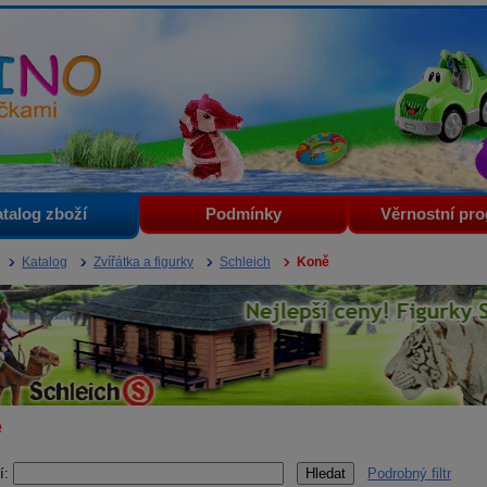
i
talog zboží
Podmínky
Věrnostní pr
Katalog
Zvířátka a figurky
Schleich
Koně
ě
í:
Podrobný filtr