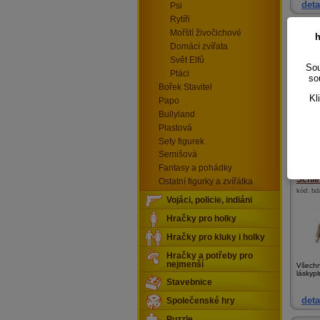
deta
Psi
Rytíři
Schlei
Mořští živočichové
h
kód:
77
Domácí zvířata
Svět Elfů
Sou
Ptáci
so
Bořek Stavitel
Kl
Papo
Bullyland
Ručně 
propra
Plastová
Sety figurek
deta
Semišová
Fantasy a pohádky
Schlei
Ostatní figurky a zvířátka
kód:
bd
Vojáci, policie, indiáni
Hračky pro holky
Hračky pro kluky i holky
Hračky a potřeby pro
nejmenší
Všechn
láskypl
Stavebnice
deta
Společenské hry
Puzzle