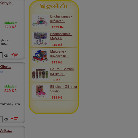
Tipy od nás
Kobyla...
Enchantimals -
Královst...
skladem
229
Kč
1999 Kč
Enchantimals -
Mořská r...
byla od
 ne...
849 Kč
Majorette -
ks
Klikcarz Kl...
279 Kč
lisn...
Bo-Po - Balzám
ich
na rty m...
89 Kč
Blingles - Glimmer
skladem
249
Kč
Studio
799 Kč
 malovaný, cca
ks
elká...