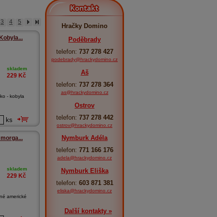
Kontakt
3
4
5
Hračky Domino
Kobyla...
Poděbrady
telefon:
737 278 427
podebrady@hrackydomino.cz
skladem
Aš
229
Kč
telefon:
737 278 364
as@hrackydomino.cz
ko - kobyla
Ostrov
telefon:
737 278 442
ks
ostrov@hrackydomino.cz
Nymburk Adéla
 morga...
telefon:
771 166 176
adela@hrackydomino.cz
skladem
Nymburk Eliška
229
Kč
telefon:
603 871 381
eliska@hrackydomino.cz
ané americké
Další kontakty »