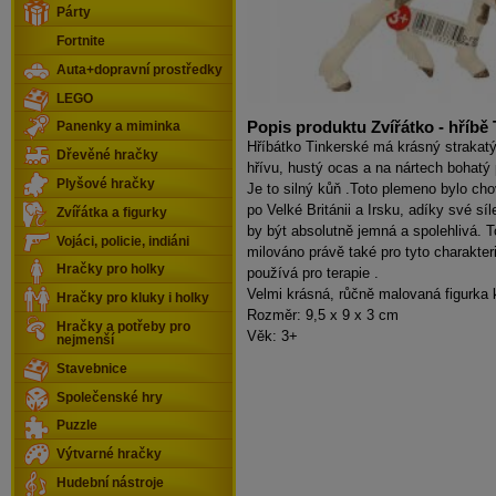
Párty
Fortnite
Auta+dopravní prostředky
LEGO
Popis produktu Zvířátko - hříbě
Panenky a miminka
Hříbátko Tinkerské má krásný strakat
Dřevěné hračky
hřívu, hustý ocas a na nártech bohatý 
Plyšové hračky
Je to silný kůň .Toto plemeno bylo ch
po Velké Británii a Irsku, adíky své síl
Zvířátka a figurky
by být absolutně jemná a spolehlivá. 
Vojáci, policie, indiáni
milováno právě také pro tyto charakteri
Hračky pro holky
používá pro terapie .
Velmi krásná, růčně malovaná figurka
Hračky pro kluky i holky
Rozměr: 9,5 x 9 x 3 cm
Hračky a potřeby pro
Věk: 3+
nejmenší
Stavebnice
Společenské hry
Puzzle
Výtvarné hračky
Hudební nástroje