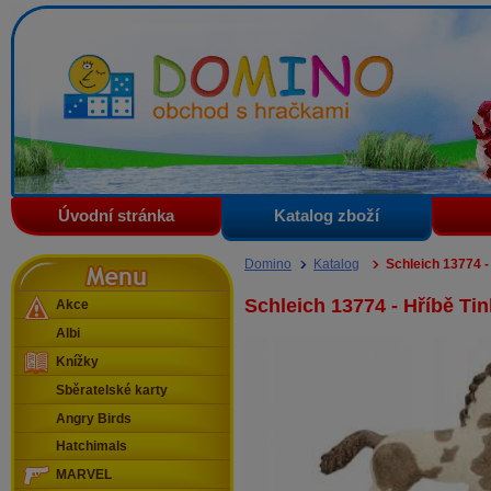
Domino - obchod s hračkami
Úvodní stránka
Katalog zboží
Menu
Domino
Katalog
Schleich 13774 -
Schleich 13774 - Hříbě Ti
Akce
Albi
Knížky
Sběratelské karty
Angry Birds
Hatchimals
MARVEL