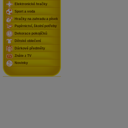
Elektronické hračky
Sport a voda
Hračky na zahradu a písek
Papírnictví, školní potřeby
Dekorace pokojíčků
Dětské oblečení
Dárkové předměty
Znáte z TV
Novinky