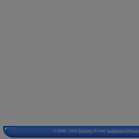
© 2008 - 2026
Domino
| E-mail:
podebrady@hrack