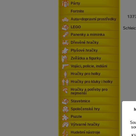
Párty
Fortnite
Auta+dopravní prostředky
LEGO
Schlei
Panenky a miminka
Dřevěné hračky
Plyšové hračky
Zvířátka a figurky
Vojáci, policie, indiáni
Hračky pro holky
Hračky pro kluky i holky
Hračky a potřeby pro
nejmenší
Stavebnice
Společenské hry
h
Puzzle
Sou
Výtvarné hračky
so
Hudební nástroje
Kl