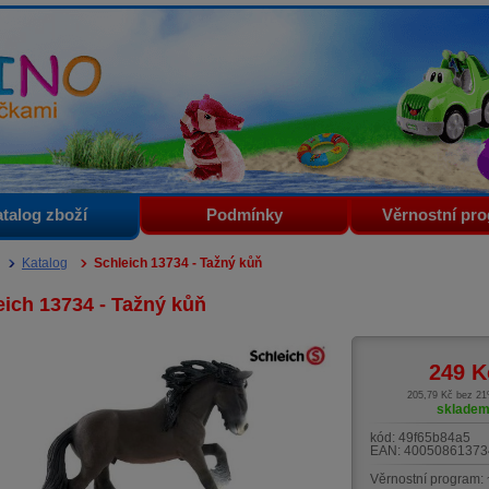
i
talog zboží
Podmínky
Věrnostní pr
Katalog
Schleich 13734 - Tažný kůň
eich 13734 - Tažný kůň
249
K
205,79 Kč bez 2
sklade
kód:
49f65b84a5
EAN:
40050861373
Věrnostní program: