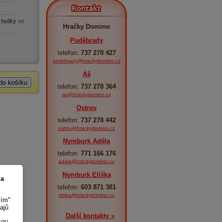
Kontakt
 holky
ve
Hračky Domino
Poděbrady
telefon:
737 278 427
podebrady@hrackydomino.cz
Aš
telefon:
737 278 364
as@hrackydomino.cz
Ostrov
telefon:
737 278 442
ostrov@hrackydomino.cz
Nymburk Adéla
telefon:
771 166 176
adela@hrackydomino.cz
Nymburk Eliška
 a
telefon:
603 871 381
eliska@hrackydomino.cz
sím"
ajů
Další kontakty »
sou