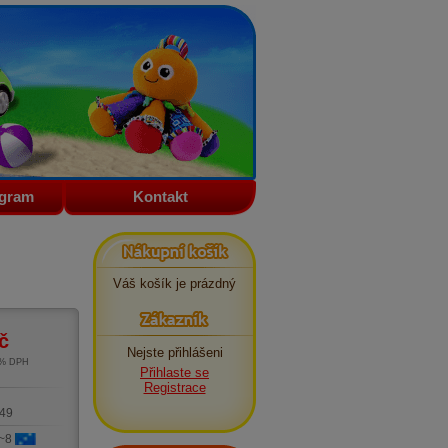
ogram
Kontakt
Nákupní košík
Váš košík je prázdný
Zákazník
č
Nejste přihlášeni
1% DPH
Přihlaste se
m
Registrace
49
 ~8