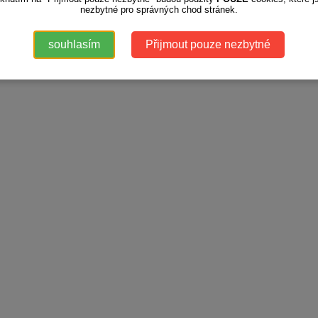
nezbytné pro správných chod stránek.
souhlasím
Přijmout pouze nezbytné