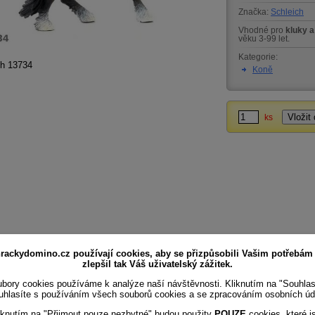
Značka:
Schleich
Vhodné pro
kluky a
věku 3-99 let.
Kategorie:
ch 13734
Koně
ks
rackydomino.cz používají cookies, aby se přizpůsobili Vašim potřebám
zlepšil tak Váš uživatelský zážitek.
bory cookies používáme k analýze naší návštěvnosti. Kliknutím na "Souhla
uhlasíte s používáním všech souborů cookies a se zpracováním osobních úd
iknutím na "Přijmout pouze nezbytné" budou použity
POUZE
cookies, které j