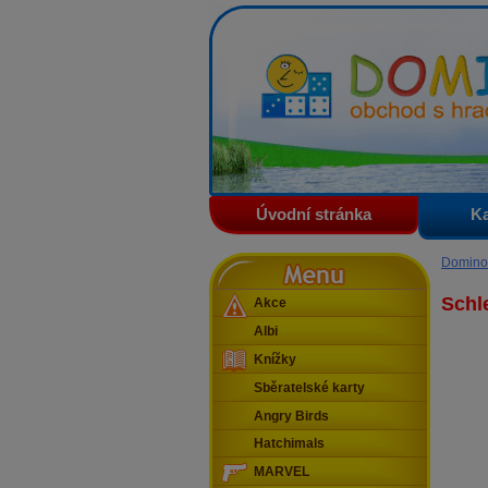
Domino - obchod s hračkam
Úvodní stránka
Ka
Menu
Domino
Schl
Akce
Albi
Knížky
Sběratelské karty
Angry Birds
Hatchimals
MARVEL