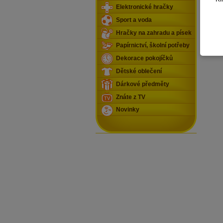
Elektronické hračky
Sport a voda
Hračky na zahradu a písek
Papírnictví, školní potřeby
Dekorace pokojíčků
Dětské oblečení
Dárkové předměty
Znáte z TV
Novinky