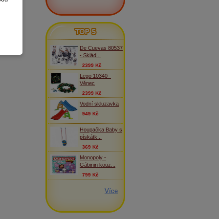
TOP 5
De Cuevas 80537
- Sklád...
2399 Kč
Lego 10340 -
Věnec
2399 Kč
Vodní skluzavka
949 Kč
Houpačka Baby s
pískátk...
369 Kč
Monopoly -
Gábinin kouz...
799 Kč
Více