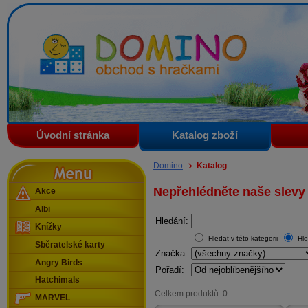
Domino - obchod s hračkami
Úvodní stránka
Katalog zboží
Menu
Domino
Katalog
Nepřehlédněte naše slevy
Akce
Albi
Hledání:
Knížky
Hledat v této kategorii
Hle
Sběratelské karty
Značka:
Angry Birds
Pořadí:
Hatchimals
Celkem produktů: 0
MARVEL