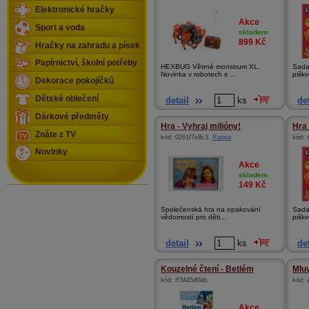
Elektronické hračky
Akce
Sport a voda
skladem
899
Kč
Hračky na zahradu a písek
Papírnictví, školní potřeby
HEXBUG Větrné monstrum XL.
Sada 
Novinka v robotech s ...
piškv
Dekorace pokojíčků
Dětské oblečení
detail
ks
det
Dárkové předměty
Hra - Vyhraj milióny!
Hra 
Znáte z TV
kód:
0261f7e8c3
,
Rappa
kód:
Novinky
Akce
skladem
149
Kč
Společenská hra na opakování
Sada 
vědomostí pro děti....
piškv
detail
ks
det
Kouzelné čtení - Betlém
Mluv
kód:
ff3445d0ab
,
kód:
Akce