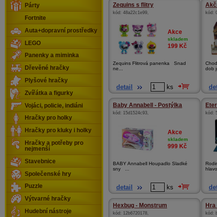
Zequins s flitry
Akč
Párty
kód:
48a22c1e99
,
kód:
Fortnite
Auta+dopravní prostředky
Akce
skladem
LEGO
199
Kč
Panenky a miminka
Zequins Flitrová panenka Snad
Chod
Dřevěné hračky
ne...
dob j
Plyšové hračky
detail
ks
det
Zvířátka a figurky
Baby Annabell - Postýlka
Eter
Vojáci, policie, indiáni
kód:
15d1524c93
,
kód:
Hračky pro holky
Hračky pro kluky i holky
Akce
skladem
Hračky a potřeby pro
999
Kč
nejmenší
Stavebnice
BABY Annabell Houpadlo Sladké
Rodi
sny ...
hlav
Společenské hry
Puzzle
detail
ks
det
Výtvarné hračky
Hexbug - Monstrum
Hra 
Hudební nástroje
kód:
12b6720178
,
kód: