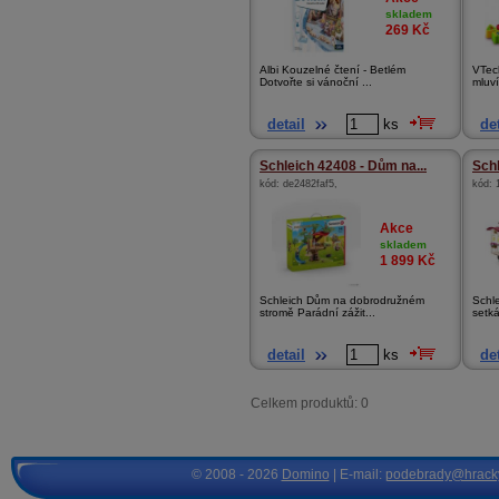
skladem
269
Kč
Albi Kouzelné čtení - Betlém
VTec
Dotvořte si vánoční ...
mluví
detail
ks
det
Schleich 42408 - Dům na...
Schl
kód:
de2482faf5
,
kód:
Akce
skladem
1 899
Kč
Schleich Dům na dobrodružném
Schl
stromě Parádní zážit...
setká
detail
ks
det
Celkem produktů: 0
© 2008 - 2026
Domino
| E-mail:
podebrady@hrack