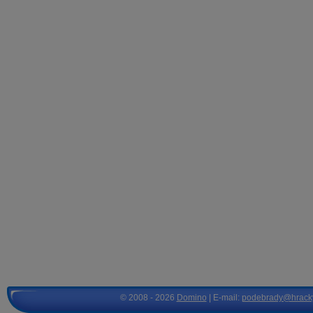
© 2008 - 2026
Domino
| E-mail:
podebrady@hrack