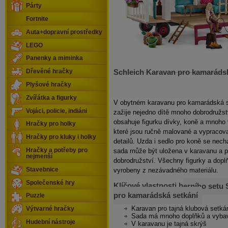
Párty
Fortnite
Auta+dopravní prostředky
LEGO
Panenky a miminka
Schleich Karavan pro kamarádsk
Dřevěné hračky
Plyšové hračky
Zvířátka a figurky
V obytném
karavanu pro kamarádská s
Vojáci, policie, indiáni
zažije nejedno dítě mnoho dobrodružs
obsahuje figurku dívky, koně a mnoho
Hračky pro holky
které jsou ručně malované a vypracov
Hračky pro kluky i holky
detailů. Uzda i sedlo pro koně se necha
sada může být uložena v karavanu a př
Hračky a potřeby pro
nejmenší
dobrodružství. Všechny figurky a dopl
vyrobeny z nezávadného materiálu.
Stavebnice
Společenské hry
Klíčové vlastnosti h
erního setu 
pro kamarádská setkání
Puzzle
Karavan pro tajná klubová setká
Výtvarné hračky
Sada má mnoho doplňků a vyba
Hudební nástroje
V karavanu je tajná skrýš