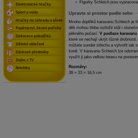
Figurky Schleich jsou vypracova
Elektronické hračky
Sport a voda
Upravte si prostor podle sebe
Hračky na zahradu a písek
Mnoho doplňků karavanu Schleich je fu
děti mohou třeba rozložit stůl i slunečn
Papírnictví, školní potřeby
pěkného počasí.
V podlaze karavanu 
Dekorace pokojíčků
které se nechají ukrýt různé drobnosti
Dětské oblečení
můžete sundat střechu a vytvořit tak st
koně. V karavanu Schleich lze odstrani
Dárkové předměty
využít ji jako velkou terasu na posezení
Znáte z TV
Rozměry:
Novinky
39 × 23 × 16,5 cm