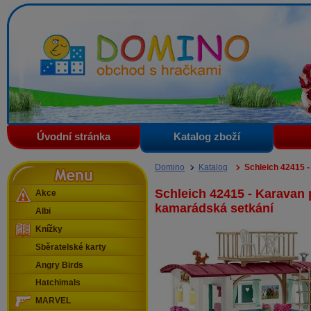
Domino - obchod s hračkami
Úvodní stránka
Katalog zboží
Menu
Domino
Katalog
Schleich 42415 
Schleich 42415 - Karavan 
Akce
kamarádská setkání
Albi
Knížky
Sběratelské karty
Angry Birds
Hatchimals
MARVEL