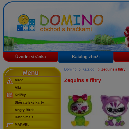
Domino - obchod s hračkami
Úvodní stránka
Katalog zboží
Menu
Domino
Katalog
Zequins s flitry
Zequins s flitry
Akce
Albi
Knížky
Sběratelské karty
Angry Birds
Hatchimals
MARVEL