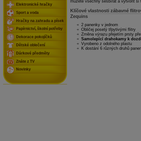
můžete všechny sesbírat a vytvořit si 
Elektronické hračky
Klíčové vlastnosti zábavné flitr
Sport a voda
Zequins
Hračky na zahradu a písek
2 panenky v jednom
Papírnictví, školní potřeby
Obličej posetý třpytivými flitry
Změna výrazu přejetím prsty pře
Dekorace pokojíčků
Samolepící drahokamy k dozd
Vyrobeno z odolného plastu
Dětské oblečení
K dostání 6 různých druhů pane
Dárkové předměty
Znáte z TV
Novinky