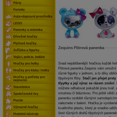
Párty
Fortnite
Auta+dopravní prostředky
LEGO
Panenky a miminka
Dřevěné hračky
Plyšové hračky
Zequins Flitrová panenka
Zvířátka a figurky
Vojáci, policie, indiáni
Snad nejoblíbenější hračkou každé hol
Hračky pro holky
Flitrová panenka Zequins vám umožní 
Hračky pro kluky i holky
různé figurky v jednom, a to díky obliče
Hračky a potřeby pro
třpytivými flitry.
Stačí jen přejet prsty
nejmenší
třpytky a její výraz se rázem změní
.
Stavebnice
můžete odhalovat pokaždé jinou tvář, 
smutnou či bláznivou. Pro ještě větší
Společenské hry
panenku ozdobit různými samolepícími
Puzzle
naleznete v balení. Hračka je vyroben
Výtvarné hračky
kvalitního plastu, který je snadno udrž
šest různých druhů třpytivých panenek
Hudební nástroje