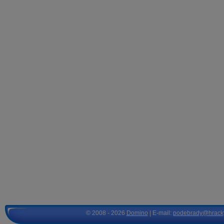
© 2008 - 2026
Domino
| E-mail:
podebrady@hrack