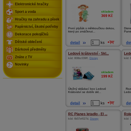
Elektronické hračky
Sport a voda
skladem
369
Kč
Hračky na zahradu a písek
Papírnictví, školní potřeby
První plyšák s měkkoučkou dekou,
Disne
který po zmáčknut...
Pane
Dekorace pokojíčků
Dětské oblečení
detail
ks
det
Dárkové předměty
Ledové království - Skl...
Ledo
Znáte z TV
kód:
808bc039ff
,
Disney
kód:
Novinky
skladem
199
Kč
Úložný skládací box Ledové
Rozt
Království se dobře skl...
Ledov
detail
ks
det
RC Planes letadlo - El ...
Role
kód:
6b57ef027d
,
Disney
kód: