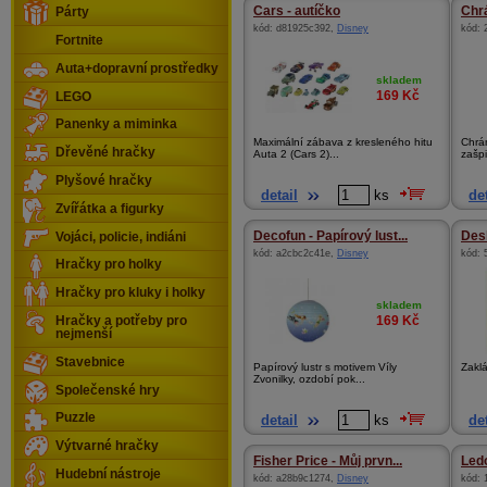
Cars - autíčko
Chrá
Párty
kód:
d81925c392
,
Disney
kód:
Fortnite
Auta+dopravní prostředky
skladem
169
Kč
LEGO
Panenky a miminka
Maximální zábava z kresleného hitu
Chrán
Dřevěné hračky
Auta 2 (Cars 2)...
zašpi
Plyšové hračky
detail
ks
det
Zvířátka a figurky
Decofun - Papírový lust...
Des
Vojáci, policie, indiáni
kód:
a2cbc2c41e
,
Disney
kód:
Hračky pro holky
Hračky pro kluky i holky
skladem
169
Kč
Hračky a potřeby pro
nejmenší
Stavebnice
Papírový lustr s motivem Víly
Zaklá
Zvonilky, ozdobí pok...
Společenské hry
Puzzle
detail
ks
det
Výtvarné hračky
Fisher Price - Můj prvn...
Ledo
Hudební nástroje
kód:
a28b9c1274
,
Disney
kód: