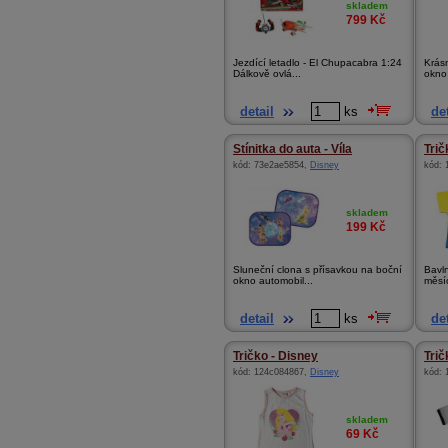
skladem
799
Kč
Jezdící letadlo - El Chupacabra 1:24
Krásn
Dálkově ovlá...
okno 
detail
ks
det
Stínitka do auta - Víla
Trič
kód:
73e2ae5854
,
Disney
kód:
skladem
199
Kč
Sluneční clona s přísavkou na boční
Bavln
okno automobil...
měsí
detail
ks
det
Tričko - Disney
Trič
kód:
124c084867
,
Disney
kód:
skladem
69
Kč