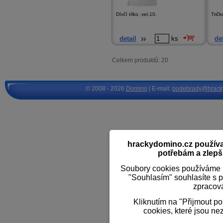
Dívčí tílko, vel.10.
Tričk
detail
ks
det
Celkem produktů: 20
© 2008 - 2026
Domino
| E-mail:
podebrady@hrack
hrackydomino.cz používaj
potřebám a zlepši
Soubory cookies používáme k
"Souhlasím" souhlasíte s 
zpracov
Kliknutím na "Přijmout p
cookies, které jsou ne