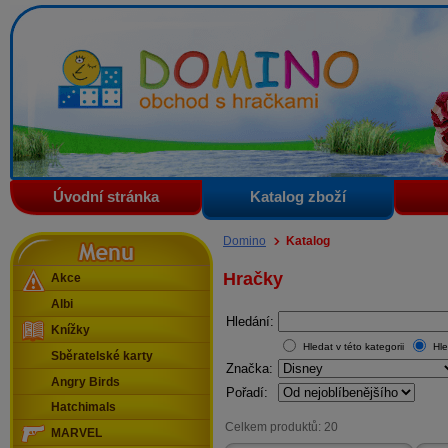
Domino - obchod s hračkami
Úvodní stránka
Katalog zboží
Menu
Domino
Katalog
Hračky
Akce
Albi
Hledání:
Knížky
Hledat v této kategorii
Hle
Sběratelské karty
Značka:
Angry Birds
Pořadí:
Hatchimals
Celkem produktů: 20
MARVEL