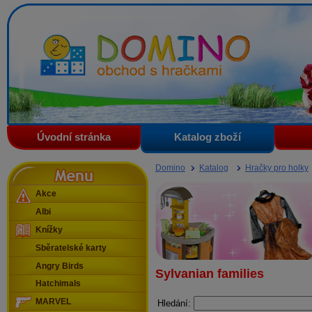
Domino - obchod s hračkami
Úvodní stránka
Katalog zboží
Menu
Domino
Katalog
Hračky pro holky
Akce
Albi
Knížky
Sběratelské karty
Angry Birds
Sylvanian families
Hatchimals
MARVEL
Hledání: