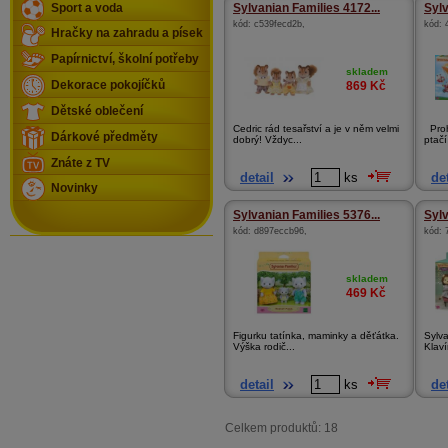
Sport a voda
Sylvanian Families 4172...
Sylv
kód:
c539fecd2b
,
kód:
Hračky na zahradu a písek
Papírnictví, školní potřeby
skladem
Dekorace pokojíčků
869
Kč
Dětské oblečení
Cedric rád tesařství a je v něm velmi
Prohl
Dárkové předměty
dobrý! Vždyc...
ptačí
Znáte z TV
detail
ks
det
Novinky
Sylvanian Families 5376...
Sylv
kód:
d897eccb96
,
kód:
skladem
469
Kč
Figurku tatínka, maminky a děťátka.
Sylva
Výška rodič...
Klavír
detail
ks
det
Celkem produktů: 18