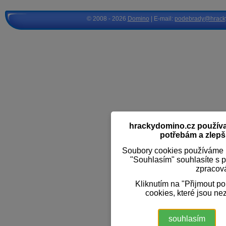
© 2008 - 2026
Domino
| E-mail:
podebrady@hrack
hrackydomino.cz používaj
potřebám a zlepši
Soubory cookies používáme k
"Souhlasím" souhlasíte s 
zpracov
Kliknutím na "Přijmout p
cookies, které jsou ne
souhlasím