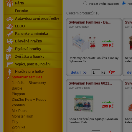
Párty
Hledat v této kategorii
Hle
Fortnite
Celkem produktů: 18
Auta+dopravní prostředky
Sylvanian Families - Ba...
Sylv
LEGO
kód:
edd5887f2e
,
kód:
Panenky a miminka
skladem
Dřevěné hračky
399
Kč
Plyšové hračky
Zvířátka a figurky
Roztomilý chocolate králíček z rodiny
Setk
Sylvanian Fa...
zahrn
Vojáci, policie, indiáni
Hračky pro holky
detail
ks
det
Sylvanian families
Jahůdka - Strawberry
Sylvanian Families 6021...
Sylv
kód:
73b98c1d98
,
kód:
Barbie
Pinypon
ZhuZhu Pets + Puppy
skladem
Zoobles
299
Kč
Mix Pups
Monster High
Sada oblečení pro figurky Sylvanian
Kabri
Filly
Families. Bale...
kabri
Zvonilka