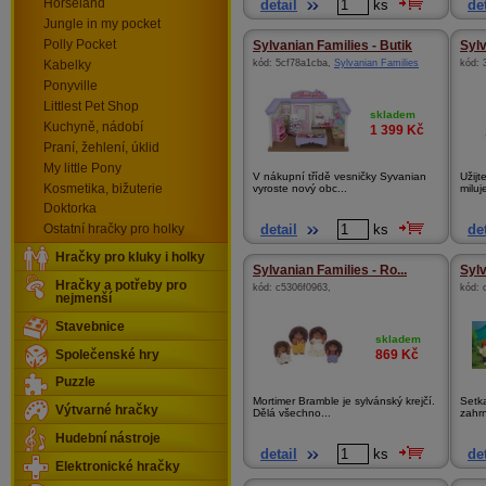
detail
ks
det
Horseland
Jungle in my pocket
Polly Pocket
Sylvanian Families - Butik
Sylv
kód:
5cf78a1cba
,
Sylvanian Families
kód:
Kabelky
Ponyville
Littlest Pet Shop
skladem
Kuchyně, nádobí
1 399
Kč
Praní, žehlení, úklid
My little Pony
V nákupní třídě vesničky Syvanian
Užijt
Kosmetika, bižuterie
vyroste nový obc...
miluj
Doktorka
detail
ks
det
Ostatní hračky pro holky
Hračky pro kluky i holky
Sylvanian Families - Ro...
Sylv
Hračky a potřeby pro
kód:
c5306f0963
,
kód:
nejmenší
Stavebnice
skladem
869
Kč
Společenské hry
Puzzle
Mortimer Bramble je sylvánský krejčí.
Setka
Výtvarné hračky
Dělá všechno...
zahrn
Hudební nástroje
detail
ks
det
Elektronické hračky