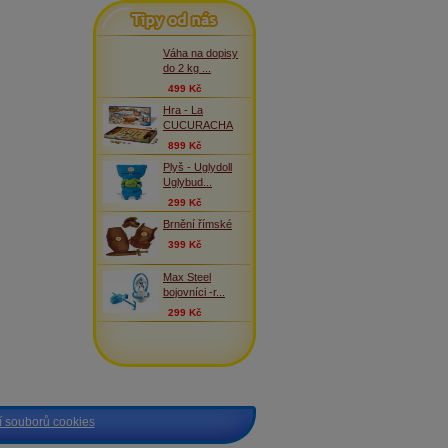
Tipy od nás
Váha na dopisy
do 2 kg ...
499 Kč
Hra - La
CUCURACHA
899 Kč
Plyš - Uglydoll
Uglybud...
299 Kč
Brnění římské
399 Kč
Max Steel
bojovníci -r...
299 Kč
 souborů cookies