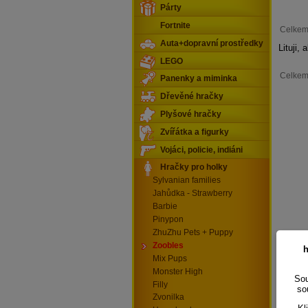
Párty
Fortnite
Celkem
Auta+dopravní prostředky
Lituji,
LEGO
Celkem
Panenky a miminka
Dřevěné hračky
Plyšové hračky
Zvířátka a figurky
Vojáci, policie, indiáni
Hračky pro holky
Sylvanian families
Jahůdka - Strawberry
Barbie
Pinypon
ZhuZhu Pets + Puppy
Zoobles
h
Mix Pups
Monster High
Sou
Filly
so
Zvonilka