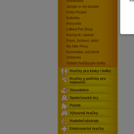
Kl
Horseland
Jungle in my pocket
Polly Pocket
Kabelky
Ponyville
Littlest Pet Shop
Kuchyně, nádobí
Praní, žehlení, úklid
My little Pony
Kosmetika, bižuterie
Doktorka
Ostatní hračky pro holky
Hračky pro kluky i holky
Hračky a potřeby pro
nejmenší
Stavebnice
Společenské hry
Puzzle
Výtvarné hračky
Hudební nástroje
Elektronické hračky