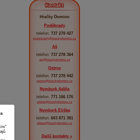
Kontakt
Hračky Domino
Poděbrady
telefon:
737 278 427
podebrady@hrackydomino.cz
Aš
telefon:
737 278 364
as@hrackydomino.cz
Ostrov
telefon:
737 278 442
ostrov@hrackydomino.cz
Nymburk Adéla
telefon:
771 166 176
adela@hrackydomino.cz
Nymburk Eliška
 a
telefon:
603 871 381
eliska@hrackydomino.cz
sím"
ajů
Další kontakty »