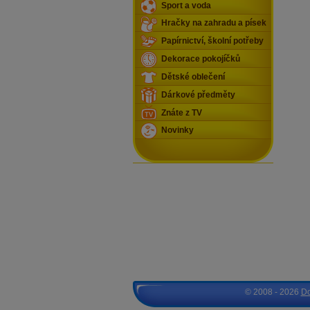
Sport a voda
Hračky na zahradu a písek
Papírnictví, školní potřeby
Dekorace pokojíčků
Dětské oblečení
Dárkové předměty
Znáte z TV
Novinky
© 2008 - 2026
D