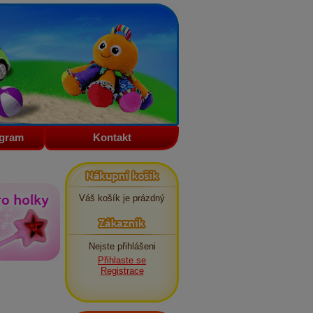
ogram
Kontakt
Nákupní košík
Váš košík je prázdný
Zákazník
Nejste přihlášeni
Přihlaste se
Registrace