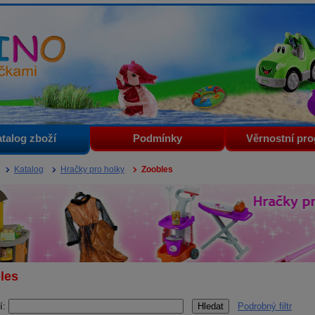
i
talog zboží
Podmínky
Věrnostní pr
Katalog
Hračky pro holky
Zoobles
les
í:
Podrobný filtr