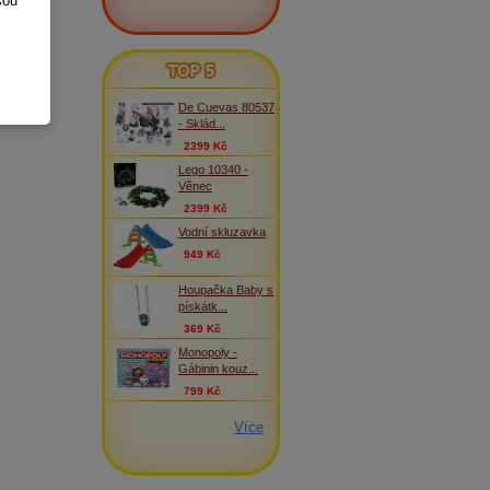
sou
TOP 5
De Cuevas 80537
- Sklád...
2399 Kč
Lego 10340 -
Věnec
2399 Kč
Vodní skluzavka
949 Kč
Houpačka Baby s
pískátk...
369 Kč
Monopoly -
Gábinin kouz...
799 Kč
Více