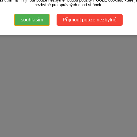
iknutím na "Přijmout pouze nezbytné" budou použity
POUZE
cookies, které j
nezbytné pro správných chod stránek.
souhlasím
Přijmout pouze nezbytné