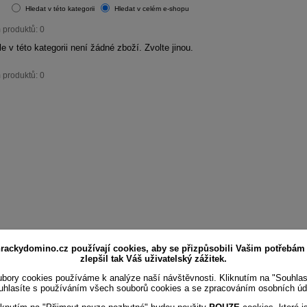
Hledat v této kategorii
Hledat v celém e-shopu
 produktů: 0
 ale v této kategorii není žádné zboží. Zvolte jinou.
 produktů: 0
rackydomino.cz používají cookies, aby se přizpůsobili Vašim potřebám
zlepšil tak Váš uživatelský zážitek.
bory cookies používáme k analýze naší návštěvnosti. Kliknutím na "Souhla
uhlasíte s používáním všech souborů cookies a se zpracováním osobních úd