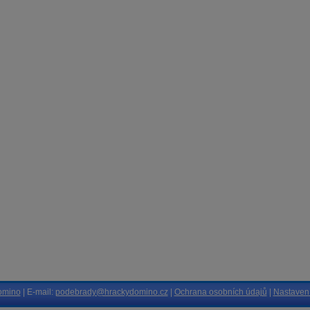
omino
| E-mail:
podebrady@hrackydomino.cz
|
Ochrana osobních údajů
|
Nastavení