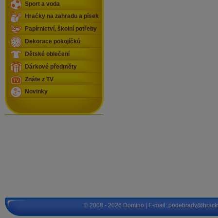
Sport a voda
Hračky na zahradu a písek
Papírnictví, školní potřeby
Dekorace pokojíčků
Dětské oblečení
Dárkové předměty
Znáte z TV
Novinky
© 2008 - 2026
Domino
| E-mail:
podebrady@hrack