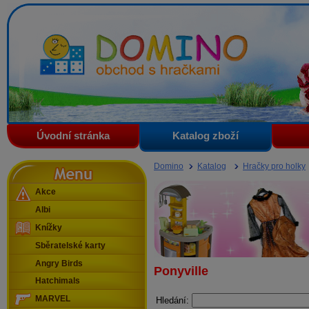
Domino - obchod s hračkami
Úvodní stránka
Katalog zboží
Menu
Domino
Katalog
Hračky pro holky
Akce
Albi
Knížky
Sběratelské karty
Angry Birds
Ponyville
Hatchimals
MARVEL
Hledání: