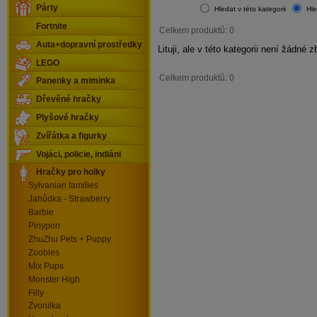
Párty
Hledat v této kategorii
Hle
Fortnite
Celkem produktů: 0
Auta+dopravní prostředky
Lituji, ale v této kategorii není žádné z
LEGO
Celkem produktů: 0
Panenky a miminka
Dřevěné hračky
Plyšové hračky
Zvířátka a figurky
Vojáci, policie, indiáni
Hračky pro holky
Sylvanian families
Jahůdka - Strawberry
Barbie
Pinypon
ZhuZhu Pets + Puppy
Zoobles
Mix Pups
Monster High
Filly
Zvonilka