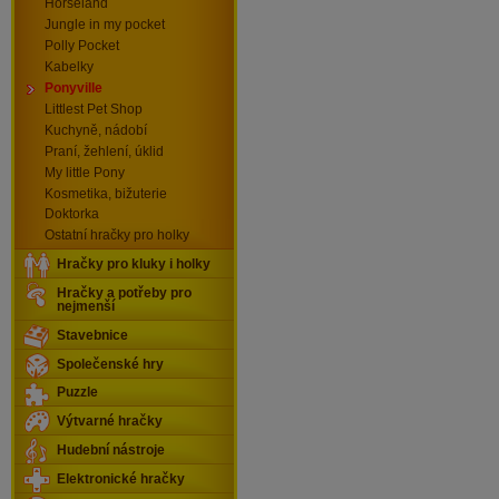
Horseland
Jungle in my pocket
Polly Pocket
Kabelky
Ponyville
Littlest Pet Shop
Kuchyně, nádobí
Praní, žehlení, úklid
My little Pony
Kosmetika, bižuterie
Doktorka
Ostatní hračky pro holky
Hračky pro kluky i holky
Hračky a potřeby pro
nejmenší
Stavebnice
Společenské hry
Puzzle
Výtvarné hračky
Hudební nástroje
Elektronické hračky